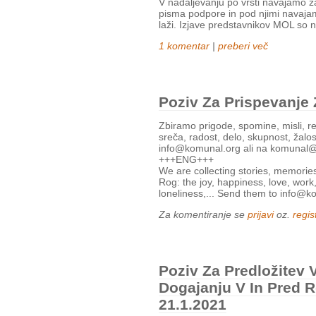
V nadaljevanju po vrsti navajamo 
pisma podpore in pod njimi navajam
laži. Izjave predstavnikov MOL so 
1 komentar
|
preberi več
Poziv Za Prispevanje
Zbiramo prigode, spomine, misli, re
sreča, radost, delo, skupnost, žalos
info@komunal.org ali na komunal@
+++ENG+++
We are collecting stories, memorie
Rog: the joy, happiness, love, work
loneliness,... Send them to info@
Za komentiranje se
prijavi
oz.
regist
Poziv Za Predložitev 
Dogajanju V In Pred 
21.1.2021