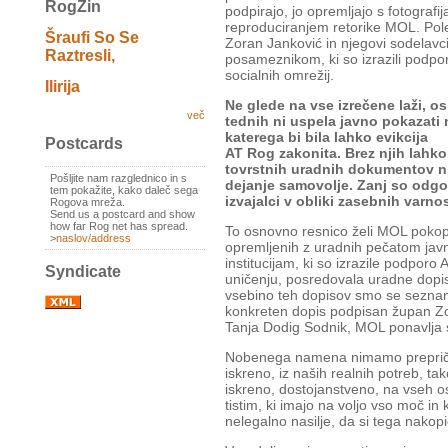
RogZin
podpirajo, jo opremljajo s fotografi
reproduciranjem retorike MOL. Po
Šraufi So Se
Zoran Janković in njegovi sodelavci 
Raztresli,
posameznikom, ki so izrazili podpo
socialnih omrežij.
Ilirija
Ne glede na vse izrečene laži, o
več
tednih ni uspela javno pokazat
katerega bi bila lahko evikcija
Postcards
AT Rog zakonita. Brez njih lahk
tovrstnih uradnih dokumentov nim
Pošljite nam razglednico in s
dejanje samovolje. Zanj so odgo
tem pokažite, kako daleč sega
izvajalci v obliki zasebnih varnos
Rogova mreža.
Send us a postcard and show
how far Rog net has spread.
To osnovno resnico želi MOL pokopa
>
naslov/address
opremljenih z uradnih pečatom javne
institucijam, ki so izrazile podpo
Syndicate
uničenju, posredovala uradne dopis
vsebino teh dopisov smo se seznanil
konkreten dopis podpisan župan Zo
Tanja Dodig Sodnik, MOL ponavlja 
Nobenega namena nimamo prepričev
iskreno, iz naših realnih potreb, tak
iskreno, dostojanstveno, na vseh ost
tistim, ki imajo na voljo vso moč in 
nelegalno nasilje, da si tega nakopi