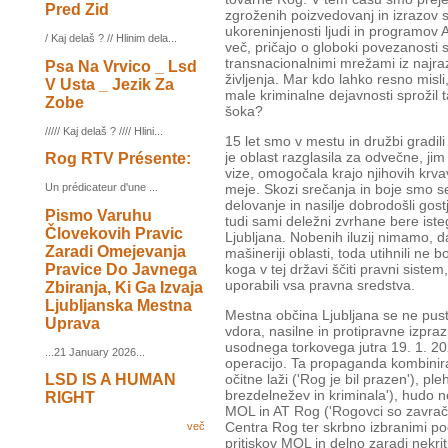
Pred Zid
zgroženih poizvedovanj in izrazov sol
ukoreninjenosti ljudi in programov 
/ Kaj delaš ? // Hlinim dela...
več, pričajo o globoki povezanosti s 
transnacionalnimi mrežami iz najraz
Psa Na Vrvico _ Lsd
življenja. Mar kdo lahko resno misli
V Usta _ Jezik Za
male kriminalne dejavnosti sprožil t
Zobe
šoka?
///// Kaj delaš ? //// Hlini...
15 let smo v mestu in družbi gradili 
je oblast razglasila za odvečne, ji
Rog RTV Présente:
vize, omogočala krajo njihovih krvav
meje. Skozi srečanja in boje smo se 
Un prédicateur d'une ...
delovanje in nasilje dobrodošli gos
Pismo Varuhu
tudi sami deležni zvrhane bere isteg
Človekovih Pravic
Ljubljana. Nobenih iluzij nimamo, 
Zaradi Omejevanja
mašineriji oblasti, toda utihnili ne
Pravice Do Javnega
koga v tej državi ščiti pravni sist
uporabili vsa pravna sredstva.
Zbiranja, Ki Ga Izvaja
Ljubljanska Mestna
Mestna občina Ljubljana se ne pusti
Uprava
vdora, nasilne in protipravne izpra
usodnega torkovega jutra 19. 1. 2
...21 January 2026...
operacijo. Ta propaganda kombinira
očitne laži ('Rog je bil prazen'), p
LSD IS A HUMAN
brezdelnežev in kriminala'), hudo
RIGHT
MOL in AT Rog ('Rogovci so zavračal
Centra Rog ter skrbno izbranimi poda
več
pritiskov MOL in delno zaradi nekrit