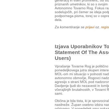
generacij in vseh prominenc, od št
priznanih umetnikov, ki so s svojim
Avtonomno Tovarno Rog. Fokus razs
sodelujočih, pri čemer se ideja po
podpornega pisma, torej so v ospr
dela.
Za komentiranje se
prijavi
oz.
regist
Izjava Uporabnikov T
Statement Of The Ass
Users)
Vprašanje Tovarne Rog je političn
ponedeljkovega jutra skupen interes
MOL-om mi situacijo v polnosti na
avtonomno območje, Rogovci nadzor
agresijo s strani MOL pod nadzorom
Davljenje ljudi do nezavesti in lomlj
včerajšnjih brutalnostih, v Tovarn
sami.
Občina je bila tista, ki je sprovocir
nasilneže. Župan osebno izbira nas
odzivamo. V ponedeljek smo pokazal