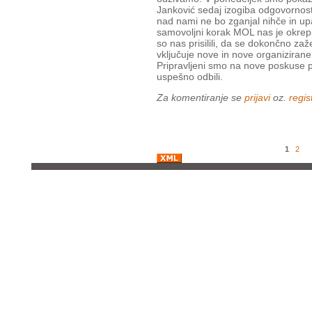
Janković sedaj izogiba odgovornosti
nad nami ne bo zganjal nihče in u
samovoljni korak MOL nas je okrepil,
so nas prisilili, da se dokončno za
vključuje nove in nove organizirane
Pripravljeni smo na nove poskuse 
uspešno odbili.
Za komentiranje se
prijavi
oz.
regist
1
2