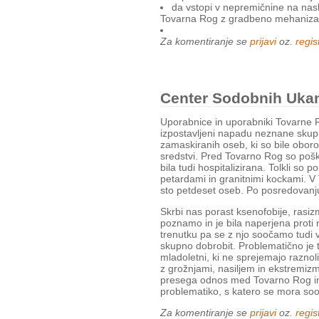
da vstopi v nepremičnine na nasl
Tovarna Rog z gradbeno mehanizacij
Za komentiranje se
prijavi
oz.
regist
Center Sodobnih Uka
Uporabnice in uporabniki Tovarne 
izpostavljeni napadu neznane skupi
zamaskiranih oseb, ki so bile oboro
sredstvi. Pred Tovarno Rog so pošk
bila tudi hospitalizirana. Tolkli so 
petardami in granitnimi kockami. V 
sto petdeset oseb. Po posredovanju p
Skrbi nas porast ksenofobije, rasiz
poznamo in je bila naperjena proti
trenutku pa se z njo soočamo tudi v 
skupno dobrobit. Problematično je t
mladoletni, ki ne sprejemajo raznoli
z grožnjami, nasiljem in ekstremiz
presega odnos med Tovarno Rog in
problematiko, s katero se mora soo
Za komentiranje se
prijavi
oz.
regist