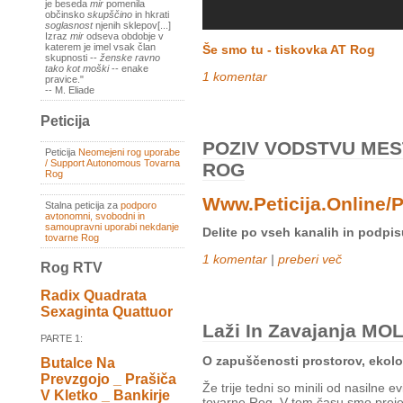
je beseda
mir
pomenila
občinsko
skupščino
in hkrati
soglasnost
njenih sklepov[...]
Izraz
mir
odseva obdobje v
katerem je imel vsak član
Še smo tu - tiskovka AT Rog
skupnosti --
ženske ravno
tako kot moški
-- enake
1 komentar
pravice."
-- M. Eliade
Peticija
POZIV VODSTVU MES
Peticija
Neomejeni rog uporabe
/ Support Autonomous Tovarna
ROG
Rog
Www.peticija.online/
Stalna peticija za
podporo
avtonomni, svobodni in
samoupravni uporabi nekdanje
Delite po vseh kanalih in podpis
tovarne Rog
1 komentar
|
preberi več
Rog RTV
Radix Quadrata
Sexaginta Quattuor
Laži In Zavajanja MO
PARTE 1:
O zapuščenosti prostorov, ekolo
Butalce Na
Prevzgojo _ Prašiča
Že trije tedni so minili od nasilne
V Kletko _ Bankirje
tovarne Rog. V tem času smo prejeli