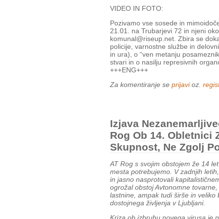
VIDEO IN FOTO:
Pozivamo vse sosede in mimoidoče,
21.01. na Trubarjevi 72 in njeni oko
komunal@riseup.net. Zbira se doka
policije, varnostne službe in delovn
in ura), o “ven metanju posameznikov
stvari in o nasilju represivnih organ
+++ENG+++
Za komentiranje se
prijavi
oz.
regist
Izjava Nezanemarljiv
Rog Ob 14. Obletnici 
Skupnost, Ne Zgolj P
AT Rog s svojim obstojem že 14 let 
mesta potrebujemo. V zadnjih letih
in jasno nasprotovali kapitalističn
ogrožal obstoj Avtonomne tovarne,
lastnine, ampak tudi širše in veliko
dostojnega življenja v Ljubljani.
Kriza ob izbruhu novega virusa je 