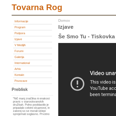
Tovarna Rog
Domov
Informacije
Izjave
Program
Podpora
Še Smo Tu - Tiskovka
Izjave
V Medijih
Forumi
Galerija
International
Arhiv
Kontakt
Povezave
Preblisk
"Nič manj značilna ni enakost
pravic v staroslovanskih
družbah. Polno pooblastilo je
pripadalo celotni skupnosti, in
zatorej so se morali sklepi
sprejemati soglasno. Prvotno