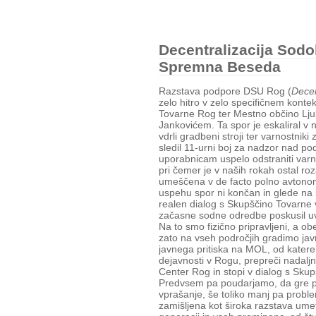
Decentralizacija Sod
Spremna Beseda
Razstava podpore DSU Rog (
Decen
zelo hitro v zelo specifičnem kont
Tovarne Rog ter Mestno občino Lj
Jankovićem. Ta spor je eskaliral v 
vdrli gradbeni stroji ter varnostnik
sledil 11-urni boj za nadzor nad p
uporabnicam uspelo odstraniti varn
pri čemer je v naših rokah ostal roz
umeščena v de facto polno avtono
uspehu spor ni končan in glede na 
realen dialog s Skupščino Tovarne 
začasne sodne odredbe poskusil uvel
Na to smo fizično pripravljeni, a ob
zato na vseh področjih gradimo ja
javnega pritiska na MOL, od kater
dejavnosti v Rogu, prepreči nadaljno
Center Rog in stopi v dialog s Sku
Predvsem pa poudarjamo, da gre pr
vprašanje, še toliko manj pa proble
zamišljena kot široka razstava umet