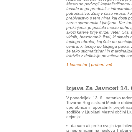
Mesto so podvrgli kapitalističnemu i
fasade in ga predelali z infrastruk
potrošništvu. Zdaj v času virusa, ko 
prebivalstvo s tem nima kaj dosti p
zares spremenila Ljubljana. Ker turis
prekinjena, je postala mesto duhov, 
skozi katere brije mrzel veter. Sliš
vidnih, brezdomnih ljudi, ki nimajo
toplega obroka, kaj šele do postelj
centra, ki tečejo do bližjega parka, 
že tako stigmatizirani in marginalizi
izkrivila z definicijo povečevanja soc
1 komentar
|
preberi več
Izjava Za Javnost 14. 
V ponedeljek, 13. 6., natanko tede
Tovarne Rog s strani Mestne občine
uporabnice in uporabniki prejeli n
sodišče v Ljubljani Mestni občini L
dejanja:
da sam ali preko svojih izpolnit
iz nepremičnin na naslovu Trubarje