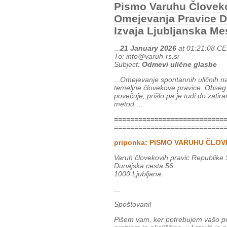
Pismo Varuhu Človeko
Omejevanja Pravice D
Izvaja Ljubljanska M
...
21 January 2026
at 01:21:08 C
To: info@varuh-rs.si
Subject:
Odmevi ulične glasbe
...
Omejevanje spontannih uličnih 
temeljne človekove pravice. Obseg 
povečuje, prišlo pa je tudi do zatir
metod.
...
===========================
===========================
priponka: PISMO VARUHU ČLOV
Varuh človekovih pravic Republike 
Dunajska cesta 56
1000 Ljubljana
...
Spoštovani!
Pišem vam, ker potrebujem vašo po