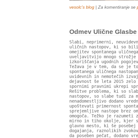
vesolc's blog
| Za komentiranje se
Odmev Ulične Glasbe
Slabi, neprimerni, neuvidev
uličnih nastopov, ki so bil
omejitev spontanega uličneg
uveljavitvijo mnogo strožje
izkoriščanja ugodnih pogoje
Težava je v tem, da se je t
spontanega uličnega nastopa
uvidevnih in nemotečih izva
dejavnost še leta 2015 zelo
spornimi pravnimi ukrepi sp
Rešitve problema, ki so sla
nastopov, so slabe tudi za 
nenadomestljivo dodano vred
upoštevati primernost spont
sprejemljive nastope brez o
omogoča. Težko je razumeti 
mirno in tiho okolje, kjer 
glavno mesto, ki še posebej
dogajanja, raznolikih zvoko
da poseben pečat, dodano vr