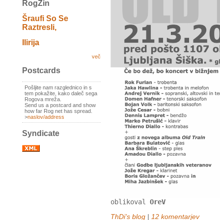
RogZin
Šraufi So Se
Raztresli,
Ilirija
več
Postcards
Pošljite nam razglednico in s
tem pokažite, kako daleč sega
Rogova mreža.
Send us a postcard and show
how far Rog net has spread.
>
naslov/address
Syndicate
oblikoval
OreV
ThDi's blog
|
12 komentarjev