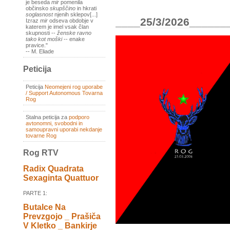
je beseda
mir
pomenila
občinsko
skupščino
in hkrati
soglasnost
njenih sklepov[...]
____25/3/2026______
Izraz
mir
odseva obdobje v
katerem je imel vsak član
skupnosti --
ženske ravno
tako kot moški
-- enake
pravice."
-- M. Eliade
Peticija
Peticija
Neomejeni rog uporabe
/ Support Autonomous Tovarna
Rog
Stalna peticija za
podporo
avtonomni, svobodni in
samoupravni uporabi nekdanje
tovarne Rog
Rog RTV
Radix Quadrata
Sexaginta Quattuor
PARTE 1:
Butalce Na
Prevzgojo _ Prašiča
V Kletko _ Bankirje