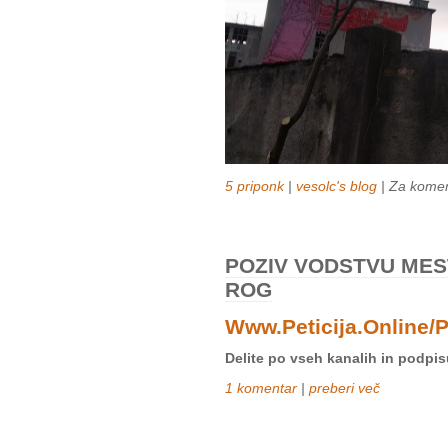
5 priponk
|
vesolc's blog
| Za komen
POZIV VODSTVU MES
ROG
Www.peticija.online/
Delite po vseh kanalih in podpis
1 komentar
|
preberi več