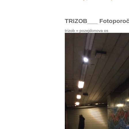
TRIZOB___ Fotoporoči
trizob = pozejdonova os