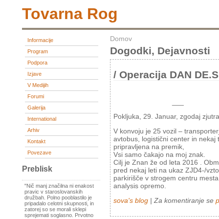
Tovarna Rog
Domov
Informacije
Dogodki, Dejavnosti
Program
Podpora
/ Operacija DAN DE.
Izjave
V Medijih
Forumi
___
Galerija
Pokljuka, 29. Januar, zgodaj zjutra
International
Arhiv
V konvoju je 25 vozil – transporterji
avtobus, logistični center in nek
Kontakt
pripravljena na premik,
Povezave
Vsi samo čakajo na moj znak.
Cilj je Znan že od leta 2016 . Obm
Preblisk
pred nekaj leti na ukaz ZJD4-/vztop
parkirišče v strogem centru mesta 
analysis opremo.
"Nič manj značilna ni enakost
pravic v staroslovanskih
družbah. Polno pooblastilo je
sova's blog
| Za komentiranje se
p
pripadalo celotni skupnosti, in
zatorej so se morali sklepi
sprejemati soglasno. Prvotno