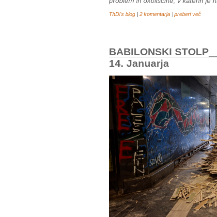
problem in okoliščine, v katerih je n
ThDi's blog
|
2 komentarja
|
preberi več
BABILONSKI STOLP__
14. Januarja