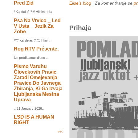
Pred Zid
Elise's blog
| Za komentiranje se
pr
/ Kaj delaš ? // Hlinim dela...
Psa Na Vrvico _ Lsd
V Usta _ Jezik Za
Prihaja
Zobe
///// Kaj delaš ? //// Hlini...
Rog RTV Présente:
Un prédicateur d'une ...
Pismo Varuhu
Človekovih Pravic
Zaradi Omejevanja
Pravice Do Javnega
Zbiranja, Ki Ga Izvaja
Ljubljanska Mestna
Uprava
...21 January 2026...
LSD IS A HUMAN
RIGHT
več