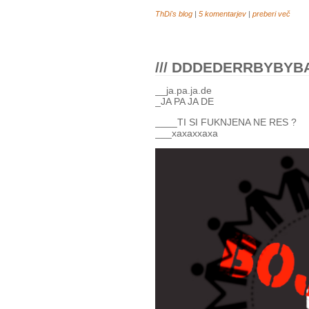
ThDi's blog
|
5 komentarjev
|
preberi več
/// DDDEDERRBYBY
__ja.pa.ja.de
_JA PA JA DE
____TI SI FUKNJENA NE RES ?
___xaxaxxaxa