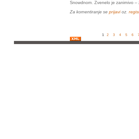
Snowdnom. Zvenelo je zanimivo – 
Za komentiranje se
prijavi
oz.
regist
1
2
3
4
5
6