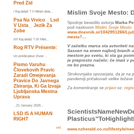
Pred Zid
Mislim Svoje Mesto: 
/ Kaj delaš ? // Hlinim dela...
Psa Na Vrvico _ Lsd
Spodnje besedilo avtorja
Marka Pet
V Usta _ Jezik Za
pod naslovom
Mislim Svoje Mesto:
Zobe
www.dnevnik.si/1042951266/Ljub
mesta?...
.
///// Kaj delaš ? //// Hlini...
V začetku marca sta avtoriteti na
Rog RTV Présente:
Sassen na enem najbolj branih ur
mestom po svetu, ki sta ga poim
Un prédicateur d'une ...
je preprosto načelo: če imaš v 
Pismo Varuhu
ne bo prazna.
Človekovih Pravic
Strokovnjaka opozarjata, da je na 
Zaradi Omejevanja
pandemiji pričakovati velike težave p
Pravice Do Javnega
Zbiranja, Ki Ga Izvaja
Za komentiranje se
prijavi
oz.
regist
Ljubljanska Mestna
Uprava
...21 January 2026...
ScientistsNameNewD
LSD IS A HUMAN
Plasticus"toHighligh
RIGHT
več
www.nzherald.co.nz/lifestyle/ne