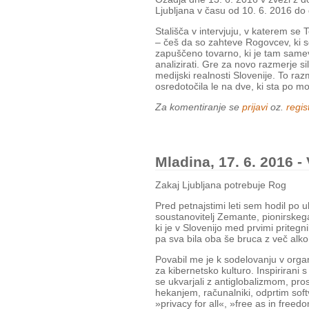
Ljubljana v času od 10. 6. 2016 do
Stališča v intervjuju, v katerem se T
– češ da so zahteve Rogovcev, ki so
zapuščeno tovarno, ki je tam samev
analizirati. Gre za novo razmerje si
medijski realnosti Slovenije. To ra
osredotočila le na dve, ki sta po moj
Za komentiranje se
prijavi
oz.
regist
Mladina, 17. 6. 2016
Zakaj Ljubljana potrebuje Rog
Pred petnajstimi leti sem hodil po u
soustanovitelj Zemante, pionirskeg
ki je v Slovenijo med prvimi pritegni
pa sva bila oba še bruca z več alko
Povabil me je k sodelovanju v organi
za kibernetsko kulturo. Inspirirani
se ukvarjali z antiglobalizmom, pro
hekanjem, računalniki, odprtim soft
»privacy for all«, »free as in freed