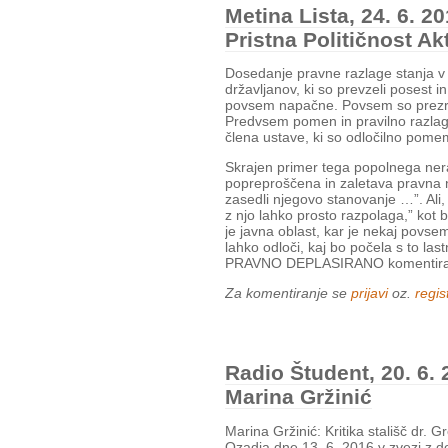
Metina Lista, 24. 6. 2
Pristna Političnost A
Dosedanje pravne razlage stanja v
državljanov, ki so prevzeli posest 
povsem napačne. Povsem so prezrle
Predvsem pomen in pravilno razlago 
člena ustave, ki so odločilno pome
Skrajen primer tega popolnega ne
popreproščena in zaletava pravna n
zasedli njegovo stanovanje …”. Ali, 
z njo lahko prosto razpolaga,” kot 
je javna oblast, kar je nekaj povse
lahko odloči, kaj bo počela s to l
PRAVNO DEPLASIRANO komentira
Za komentiranje se
prijavi
oz.
regist
Radio Študent, 20. 6.
Marina Gržinić
Marina Gržinić: Kritika stališč dr. 
Ozadja dne 13. 6. 2016 v zvezi z 