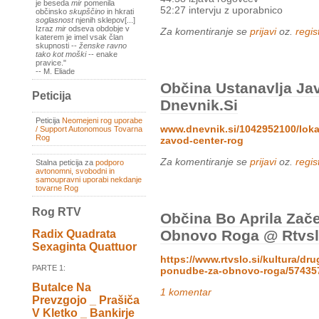
je beseda
mir
pomenila
52:27 intervju z uporabnico
občinsko
skupščino
in hkrati
soglasnost
njenih sklepov[...]
Izraz
mir
odseva obdobje v
Za komentiranje se
prijavi
oz.
regist
katerem je imel vsak član
skupnosti --
ženske ravno
tako kot moški
-- enake
pravice."
-- M. Eliade
Občina Ustanavlja Ja
Peticija
Dnevnik.si
Peticija
Neomejeni rog uporabe
www.dnevnik.si/1042952100/lokal
/ Support Autonomous Tovarna
Rog
zavod-center-rog
Za komentiranje se
prijavi
oz.
regist
Stalna peticija za
podporo
avtonomni, svobodni in
samoupravni uporabi nekdanje
tovarne Rog
Rog RTV
Občina Bo Aprila Zač
Obnovo Roga @ Rtvsl
Radix Quadrata
Sexaginta Quattuor
https://www.rtvslo.si/kultura/dr
PARTE 1:
ponudbe-za-obnovo-roga/57435
Butalce Na
1 komentar
Prevzgojo _ Prašiča
V Kletko _ Bankirje