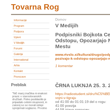
Tovarna Rog
Domov
Informacije
V Medijih
Program
Podpora
Podpisniki Bojkota C
Izjave
Odstopu, Opozarjajo 
V Medijih
Mestu
Forumi
Galerija
www.rtvslo.si/kultura/drugo/pod
pozivajo-k-odstopu-opozarjajo-
International
Arhiv
1 komentar
Kontakt
Povezave
ČRNA LUKNJA 25. 3. 20
Preblisk
https://radiostudent.si/dru%C5%BE
"Nič manj značilna ni enakost
pravic v staroslovanskih
vojni-v-tigraju
družbah. Polno pooblastilo je
od 41:00 do 01:01:19 del o rogu:
pripadalo celotni skupnosti, in
41:00 poezija
zatorej so se morali sklepi
sprejemati soglasno. Prvotno
44:58 izjava rogovcev