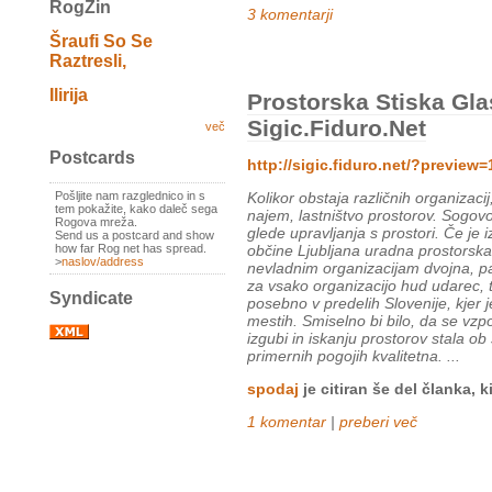
RogZin
3 komentarji
Šraufi So Se
Raztresli,
Ilirija
Prostorska Stiska Gl
Sigic.fiduro.net
več
Postcards
http://sigic.fiduro.net/?preview
Pošljite nam razglednico in s
Kolikor obstaja različnih organizacij
tem pokažite, kako daleč sega
najem, lastništvo prostorov. Sogov
Rogova mreža.
glede upravljanja s prostori. Če je
Send us a postcard and show
how far Rog net has spread.
občine Ljubljana uradna prostorska 
>
naslov/address
nevladnim organizacijam dvojna, pa 
za vsako organizacijo hud udarec, 
Syndicate
posebno v predelih Slovenije, kjer je
mestih. Smiselno bi bilo, da se vzp
izgubi in iskanju prostorov stala ob 
primernih pogojih kvalitetna. ...
spodaj
je citiran še del članka, k
1 komentar
|
preberi več