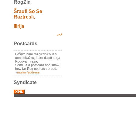
RogZin
Šraufi So Se
Raztresli,
Ilirija
več
Postcards
Pošljite nam razglednico in s
tem pokažite, kako daleč sega
Rogova mreža.
Send us a postcard and show
how far Rog net has spread.
>
naslov/address
Syndicate