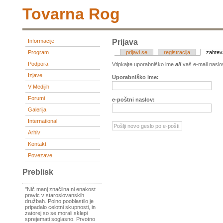
Tovarna Rog
Informacije
Prijava
Program
prijavi se
registracija
zahtev
Podpora
Vtipkajte uporabniško ime
ali
vaš e-mail naslo
Izjave
Uporabniško ime:
V Medijih
Forumi
e-poštni naslov:
Galerija
International
Arhiv
Kontakt
Povezave
Preblisk
"Nič manj značilna ni enakost
pravic v staroslovanskih
družbah. Polno pooblastilo je
pripadalo celotni skupnosti, in
zatorej so se morali sklepi
sprejemati soglasno. Prvotno