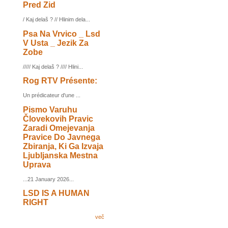
Pred Zid
/ Kaj delaš ? // Hlinim dela...
Psa Na Vrvico _ Lsd
V Usta _ Jezik Za
Zobe
///// Kaj delaš ? //// Hlini...
Rog RTV Présente:
Un prédicateur d'une ...
Pismo Varuhu
Človekovih Pravic
Zaradi Omejevanja
Pravice Do Javnega
Zbiranja, Ki Ga Izvaja
Ljubljanska Mestna
Uprava
...21 January 2026...
LSD IS A HUMAN
RIGHT
več