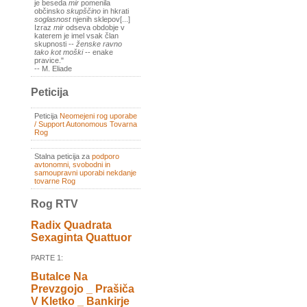
je beseda
mir
pomenila
občinsko
skupščino
in hkrati
soglasnost
njenih sklepov[...]
Izraz
mir
odseva obdobje v
katerem je imel vsak član
skupnosti --
ženske ravno
tako kot moški
-- enake
pravice."
-- M. Eliade
Peticija
Peticija
Neomejeni rog uporabe
/ Support Autonomous Tovarna
Rog
Stalna peticija za
podporo
avtonomni, svobodni in
samoupravni uporabi nekdanje
tovarne Rog
Rog RTV
Radix Quadrata
Sexaginta Quattuor
PARTE 1:
Butalce Na
Prevzgojo _ Prašiča
V Kletko _ Bankirje