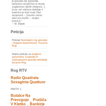
je beseda
mir
pomenila
občinsko
skupščino
in hkrati
soglasnost
njenih sklepov[...]
Izraz
mir
odseva obdobje v
katerem je imel vsak član
skupnosti --
ženske ravno
tako kot moški
-- enake
pravice."
-- M. Eliade
Peticija
Peticija
Neomejeni rog uporabe
/ Support Autonomous Tovarna
Rog
Stalna peticija za
podporo
avtonomni, svobodni in
samoupravni uporabi nekdanje
tovarne Rog
Rog RTV
Radix Quadrata
Sexaginta Quattuor
PARTE 1:
Butalce Na
Prevzgojo _ Prašiča
V Kletko _ Bankirje