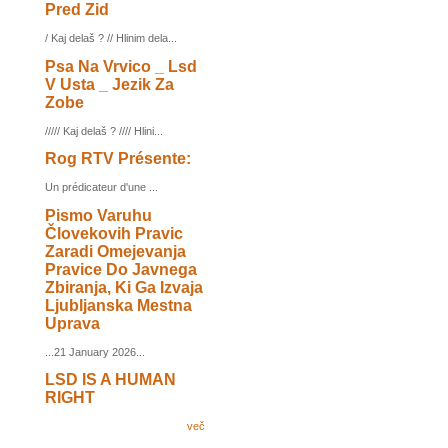
Pred Zid
/ Kaj delaš ? // Hlinim dela...
Psa Na Vrvico _ Lsd
V Usta _ Jezik Za
Zobe
///// Kaj delaš ? //// Hlini...
Rog RTV Présente:
Un prédicateur d'une ...
Pismo Varuhu
Človekovih Pravic
Zaradi Omejevanja
Pravice Do Javnega
Zbiranja, Ki Ga Izvaja
Ljubljanska Mestna
Uprava
...21 January 2026...
LSD IS A HUMAN
RIGHT
več