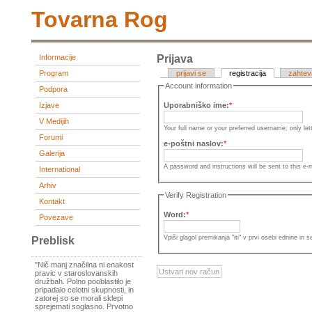
Tovarna Rog
Informacije
Prijava
Program
prijavi se
registracija
zahtev
Account information
Podpora
Izjave
Uporabniško ime:
*
V Medijih
Your full name or your preferred username; only le
Forumi
e-poštni naslov:
*
Galerija
A password and instructions will be sent to this e-
International
Arhiv
Verify Registration
Kontakt
Word:
*
Povezave
Vpiši glagol premikanja "iti" v prvi osebi ednine in s
Preblisk
"Nič manj značilna ni enakost
pravic v staroslovanskih
družbah. Polno pooblastilo je
pripadalo celotni skupnosti, in
zatorej so se morali sklepi
sprejemati soglasno. Prvotno