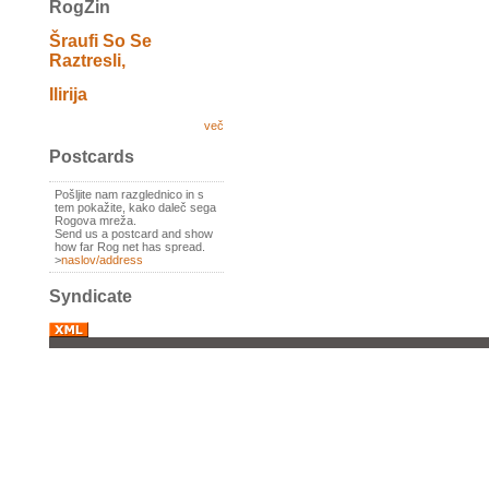
RogZin
Šraufi So Se
Raztresli,
Ilirija
več
Postcards
Pošljite nam razglednico in s
tem pokažite, kako daleč sega
Rogova mreža.
Send us a postcard and show
how far Rog net has spread.
>
naslov/address
Syndicate