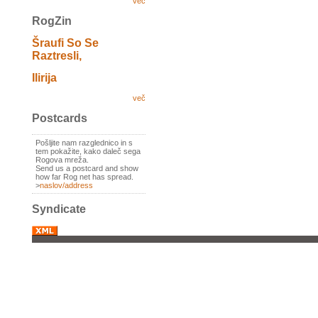
več
RogZin
Šraufi So Se
Raztresli,
Ilirija
več
Postcards
Pošljite nam razglednico in s
tem pokažite, kako daleč sega
Rogova mreža.
Send us a postcard and show
how far Rog net has spread.
>
naslov/address
Syndicate