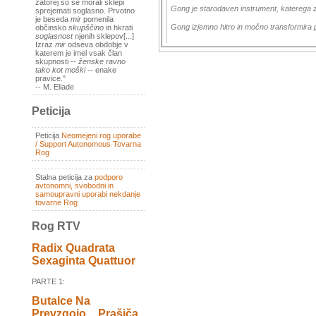
zatorej so se morali sklepi
Gong je starodaven instrument, katerega z
sprejemati soglasno. Prvotno
je beseda
mir
pomenila
Gong izjemno hitro in močno transformira p
občinsko
skupščino
in hkrati
soglasnost
njenih sklepov[...]
Izraz
mir
odseva obdobje v
katerem je imel vsak član
skupnosti --
ženske ravno
tako kot moški
-- enake
pravice."
-- M. Eliade
Peticija
Peticija
Neomejeni rog uporabe
/ Support Autonomous Tovarna
Rog
Stalna peticija za
podporo
avtonomni, svobodni in
samoupravni uporabi nekdanje
tovarne Rog
Rog RTV
Radix Quadrata
Sexaginta Quattuor
PARTE 1:
Butalce Na
Prevzgojo _ Prašiča