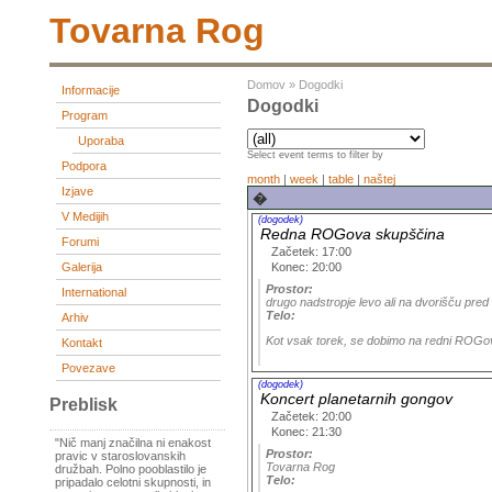
Tovarna Rog
Domov
»
Dogodki
Informacije
Dogodki
Program
Uporaba
Select event terms to filter by
Podpora
month
|
week
|
table
|
naštej
Izjave
�
V Medijih
(dogodek)
Redna ROGova skupščina
Forumi
Začetek: 17:00
Konec: 20:00
Galerija
Prostor:
International
drugo nadstropje levo ali na dvorišču pre
Telo:
Arhiv
Kot vsak torek, se dobimo na redni ROGov
Kontakt
Povezave
(dogodek)
Koncert planetarnih gongov
Preblisk
Začetek: 20:00
Konec: 21:30
"Nič manj značilna ni enakost
Prostor:
pravic v staroslovanskih
Tovarna Rog
družbah. Polno pooblastilo je
Telo:
pripadalo celotni skupnosti, in