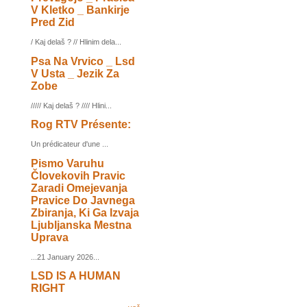
V Kletko _ Bankirje
Pred Zid
/ Kaj delaš ? // Hlinim dela...
Psa Na Vrvico _ Lsd
V Usta _ Jezik Za
Zobe
///// Kaj delaš ? //// Hlini...
Rog RTV Présente:
Un prédicateur d'une ...
Pismo Varuhu
Človekovih Pravic
Zaradi Omejevanja
Pravice Do Javnega
Zbiranja, Ki Ga Izvaja
Ljubljanska Mestna
Uprava
...21 January 2026...
LSD IS A HUMAN
RIGHT