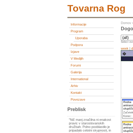
Tovarna Rog
Domov
Informacije
Dogo
Program
Uporaba
Select eve
Podpora
week
|
d
Izjave
�
V Medijih
Forumi
Galerija
International
Arhiv
Kontakt
Povezave
Redna
antirasi
Preblisk
skupšči
Začetek
Konec: 
"Nič manj značilna ni enakost
pravic v staroslovanskih
Redna
družbah. Polno pooblastilo je
antirasi
pripadalo celotni skupnosti, in
skupšči