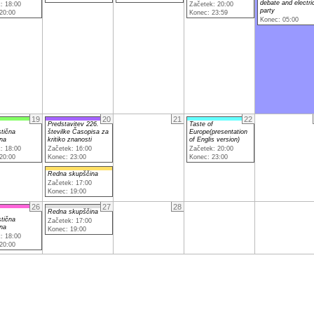
debate and electri
: 18:00
Začetek: 20:00
party
20:00
Konec: 23:59
Konec: 05:00
19
20
21
22
Predstavitev 226.
Taste of
stična
številke Časopisa za
Europe(presentation
na
kritiko znanosti
of Englis version)
: 18:00
Začetek: 16:00
Začetek: 20:00
20:00
Konec: 23:00
Konec: 23:00
Redna skupščina
Začetek: 17:00
Konec: 19:00
26
27
28
Redna skupščina
stična
Začetek: 17:00
na
Konec: 19:00
: 18:00
20:00