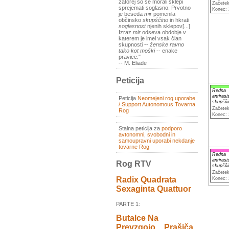
zatorej so se morali sklepi
Začetek
sprejemati soglasno. Prvotno
Konec: 
je beseda
mir
pomenila
občinsko
skupščino
in hkrati
soglasnost
njenih sklepov[...]
Izraz
mir
odseva obdobje v
katerem je imel vsak član
skupnosti --
ženske ravno
tako kot moški
-- enake
pravice."
-- M. Eliade
Peticija
Redna
antirasi
Peticija
Neomejeni rog uporabe
skupšči
/ Support Autonomous Tovarna
Začetek
Rog
Konec: 
Stalna peticija za
podporo
avtonomni, svobodni in
samoupravni uporabi nekdanje
tovarne Rog
Redna
antirasi
Rog RTV
skupšči
Začetek
Radix Quadrata
Konec: 
Sexaginta Quattuor
PARTE 1:
Butalce Na
Prevzgojo _ Prašiča