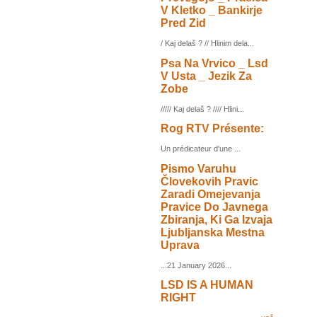
V Kletko _ Bankirje
Pred Zid
/ Kaj delaš ? // Hlinim dela...
Psa Na Vrvico _ Lsd
V Usta _ Jezik Za
Zobe
///// Kaj delaš ? //// Hlini...
Rog RTV Présente:
Un prédicateur d'une ...
Pismo Varuhu
Človekovih Pravic
Zaradi Omejevanja
Pravice Do Javnega
Zbiranja, Ki Ga Izvaja
Ljubljanska Mestna
Uprava
...21 January 2026...
LSD IS A HUMAN
RIGHT