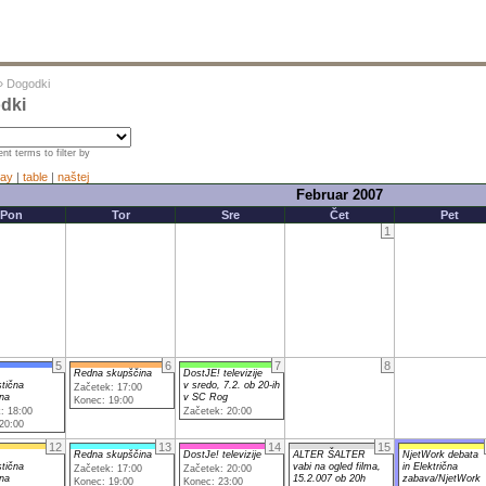
»
Dogodki
dki
nt terms to filter by
ay
|
table
|
naštej
Februar 2007
Pon
Tor
Sre
Čet
Pet
1
5
6
7
8
Redna skupščina
DostJE! televizije
stična
v sredo, 7.2. ob 20-ih
Začetek: 17:00
na
v SC Rog
Konec: 19:00
: 18:00
Začetek: 20:00
20:00
12
13
14
15
Redna skupščina
DostJe! televizije
ALTER ŠALTER
NjetWork debata
stična
vabi na ogled filma,
in Električna
Začetek: 17:00
Začetek: 20:00
na
15.2.007 ob 20h
zabava/NjetWork
Konec: 19:00
Konec: 23:00