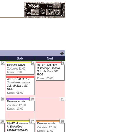
�
Sob
Ned
2
3
4
Delovna akcija
ALTER ŠALTER -
3.srečanje, sobota,
Začetek: 11:00
3.2. ob 21h v SC
Konec: 13:00
ROG
Konec: 05:00
ALTER ŠALTER -
3.srečanje, sobota,
3.2. ob 21h v SC
ROG
Konec: 05:00
9
10
11
Delovna akcija
Začetek: 12:00
Konec: 17:00
16
17
18
NjetWork debata
Delovna akcija
in Električna
Začetek: 12:00
zabava/NjetWork
Konec: 17:00