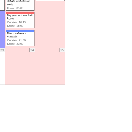
c
debate and electric
party
Konec: 05:00
Naj pust odzene tudi
krzno
Začetek: 10:13
Konec: 16:00
Disco zabava v
maskah
Začetek: 21:00
Konec: 23:00
23
24
25