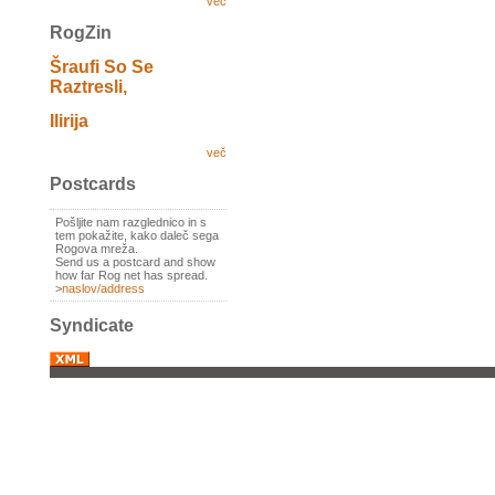
več
RogZin
Šraufi So Se
Raztresli,
Ilirija
več
Postcards
Pošljite nam razglednico in s
tem pokažite, kako daleč sega
Rogova mreža.
Send us a postcard and show
how far Rog net has spread.
>
naslov/address
Syndicate