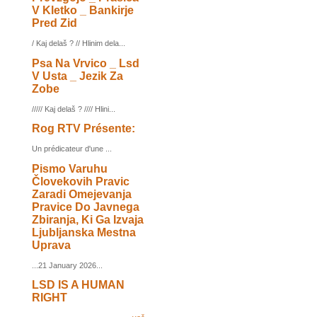
V Kletko _ Bankirje
Pred Zid
/ Kaj delaš ? // Hlinim dela...
Psa Na Vrvico _ Lsd
V Usta _ Jezik Za
Zobe
///// Kaj delaš ? //// Hlini...
Rog RTV Présente:
Un prédicateur d'une ...
Pismo Varuhu
Človekovih Pravic
Zaradi Omejevanja
Pravice Do Javnega
Zbiranja, Ki Ga Izvaja
Ljubljanska Mestna
Uprava
...21 January 2026...
LSD IS A HUMAN
RIGHT