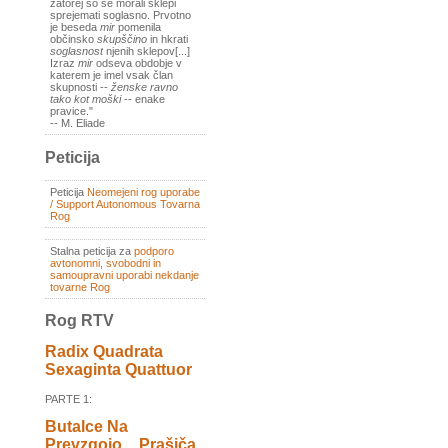
zatorej so se morali sklepi
sprejemati soglasno. Prvotno
je beseda
mir
pomenila
občinsko
skupščino
in hkrati
soglasnost
njenih sklepov[...]
Izraz
mir
odseva obdobje v
katerem je imel vsak član
skupnosti --
ženske ravno
tako kot moški
-- enake
pravice."
-- M. Eliade
Peticija
Peticija
Neomejeni rog uporabe
/ Support Autonomous Tovarna
Rog
Stalna peticija za
podporo
avtonomni, svobodni in
samoupravni uporabi nekdanje
tovarne Rog
Rog RTV
Radix Quadrata
Sexaginta Quattuor
PARTE 1:
Butalce Na
Prevzgojo _ Prašiča