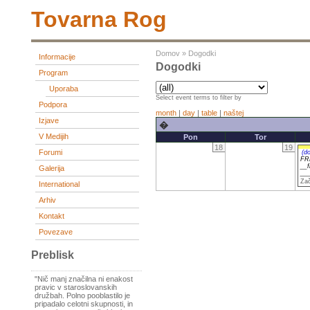
Tovarna Rog
Domov
»
Dogodki
Informacije
Dogodki
Program
Uporaba
Select event terms to filter by
Podpora
month
|
day
|
table
|
naštej
Izjave
�
V Medijih
Pon
Tor
18
19
Forumi
(d
FR
__
Galerija
__
Zač
International
Arhiv
Kontakt
Povezave
Preblisk
"Nič manj značilna ni enakost
pravic v staroslovanskih
družbah. Polno pooblastilo je
pripadalo celotni skupnosti, in