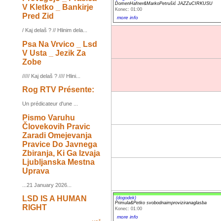
DomenHafner&MarkoPetrušić JAZZuCIRKUSU
V Kletko _ Bankirje
Konec: 01:00
Pred Zid
more info
/ Kaj delaš ? // Hlinim dela...
Psa Na Vrvico _ Lsd
V Usta _ Jezik Za
Zobe
///// Kaj delaš ? //// Hlini...
Rog RTV Présente:
Un prédicateur d'une ...
Pismo Varuhu
Človekovih Pravic
Zaradi Omejevanja
Pravice Do Javnega
Zbiranja, Ki Ga Izvaja
Ljubljanska Mestna
Uprava
...21 January 2026...
LSD IS A HUMAN
(dogodek)
Primula&Petko svobodnaimproviziranaglasba
RIGHT
Konec: 01:00
more info