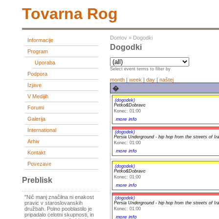
Tovarna Rog
Domov
»
Dogodki
Informacije
Dogodki
Program
Uporaba
Select event terms to filter by
Podpora
month
|
week
|
day
|
naštej
Izjave
�
V Medijih
(dogodek)
Petko&Dobravc
Forumi
Konec: 01:00
Galerija
more info
International
(dogodek)
Persia Underground - hip hop from the streets of Ir
Arhiv
Konec: 01:00
more info
Kontakt
Povezave
(dogodek)
Petko&Dobravc
Konec: 01:00
Preblisk
more info
"Nič manj značilna ni enakost
(dogodek)
pravic v staroslovanskih
Persia Underground - hip hop from the streets of Ir
družbah. Polno pooblastilo je
Konec: 01:00
pripadalo celotni skupnosti, in
more info