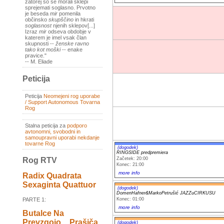
zatorej so se morali sklepi
sprejemati soglasno. Prvotno
je beseda
mir
pomenila
občinsko
skupščino
in hkrati
soglasnost
njenih sklepov[...]
Izraz
mir
odseva obdobje v
katerem je imel vsak član
skupnosti --
ženske ravno
tako kot moški
-- enake
pravice."
-- M. Eliade
Peticija
Peticija
Neomejeni rog uporabe
/ Support Autonomous Tovarna
Rog
Stalna peticija za
podporo
avtonomni, svobodni in
samoupravni uporabi nekdanje
tovarne Rog
(dogodek)
RINGSIDE predpremiera
Začetek: 20:00
Rog RTV
Konec: 21:00
more info
Radix Quadrata
Sexaginta Quattuor
(dogodek)
DomenHafner&MarkoPetrušić JAZZuCIRKUSU
Konec: 01:00
PARTE 1:
more info
Butalce Na
Prevzgojo _ Prašiča
(dogodek)