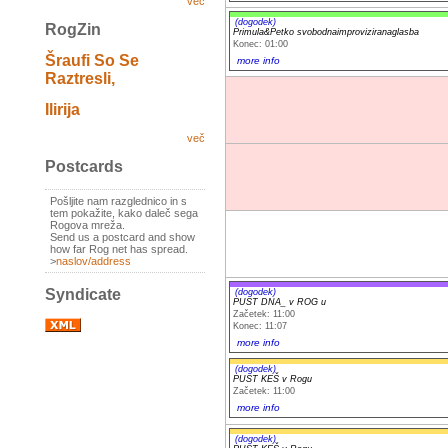
več
(dogodek)
RogZin
Primula&Petko svobodnaimproviziranaglasba
Konec: 01:00
Šraufi So Se
more info
Raztresli,
Ilirija
več
Postcards
Pošljite nam razglednico in s
tem pokažite, kako daleč sega
Rogova mreža.
Send us a postcard and show
how far Rog net has spread.
>
naslov/address
Syndicate
(dogodek)
PUST DNA_ v ROG u
Začetek: 11:00
Konec: 11:07
more info
(dogodek)
PUST KEŠ v Rogu
Začetek: 11:00
more info
(dogodek)