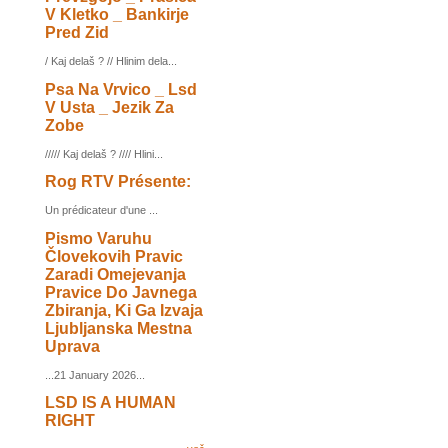
V Kletko _ Bankirje
Pred Zid
/ Kaj delaš ? // Hlinim dela...
Psa Na Vrvico _ Lsd
V Usta _ Jezik Za
Zobe
///// Kaj delaš ? //// Hlini...
Rog RTV Présente:
Un prédicateur d'une ...
Pismo Varuhu
Človekovih Pravic
Zaradi Omejevanja
Pravice Do Javnega
Zbiranja, Ki Ga Izvaja
Ljubljanska Mestna
Uprava
...21 January 2026...
LSD IS A HUMAN
RIGHT