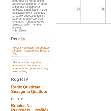
zatorej so se morali sklepi
sprejemati soglasno. Prvotno
je beseda
mir
pomenila
24
25
občinsko
skupščino
in hkrati
soglasnost
njenih sklepov[...]
Izraz
mir
odseva obdobje v
katerem je imel vsak član
skupnosti --
ženske ravno
tako kot moški
-- enake
pravice."
-- M. Eliade
Peticija
Peticija
Neomejeni rog uporabe
/ Support Autonomous Tovarna
Rog
Stalna peticija za
podporo
avtonomni, svobodni in
samoupravni uporabi nekdanje
tovarne Rog
Rog RTV
Radix Quadrata
Sexaginta Quattuor
PARTE 1:
Butalce Na
Prevzgojo _ Prašiča