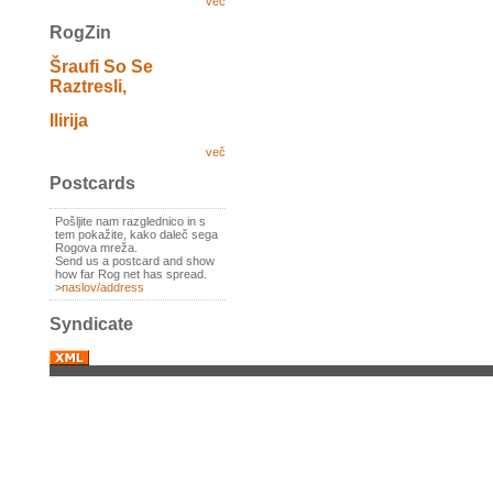
več
RogZin
Šraufi So Se
Raztresli,
Ilirija
več
Postcards
Pošljite nam razglednico in s
tem pokažite, kako daleč sega
Rogova mreža.
Send us a postcard and show
how far Rog net has spread.
>
naslov/address
Syndicate