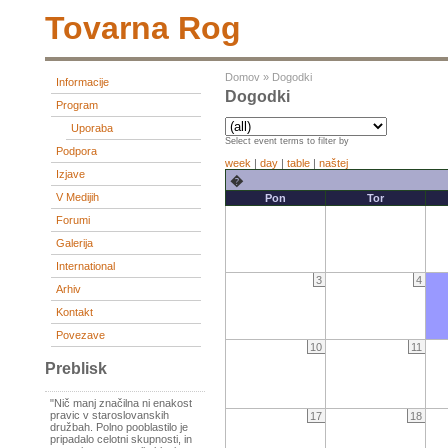
Tovarna Rog
Domov
»
Dogodki
Informacije
Dogodki
Program
Uporaba
Select event terms to filter by
Podpora
week
|
day
|
table
|
naštej
Izjave
�
V Medijih
Pon
Tor
Forumi
Galerija
International
3
4
Arhiv
Kontakt
Povezave
10
11
Preblisk
"Nič manj značilna ni enakost
pravic v staroslovanskih
17
18
družbah. Polno pooblastilo je
pripadalo celotni skupnosti, in