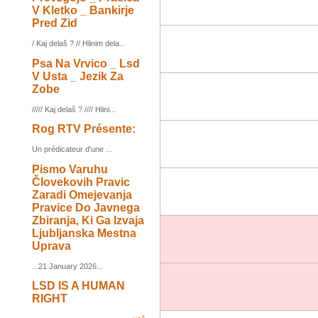
V Kletko _ Bankirje
Pred Zid
/ Kaj delaš ? // Hlinim dela...
Psa Na Vrvico _ Lsd
V Usta _ Jezik Za
Zobe
///// Kaj delaš ? //// Hlini...
Rog RTV Présente:
Un prédicateur d'une ...
Pismo Varuhu
Človekovih Pravic
Zaradi Omejevanja
Pravice Do Javnega
Zbiranja, Ki Ga Izvaja
Ljubljanska Mestna
Uprava
...21 January 2026...
LSD IS A HUMAN
RIGHT