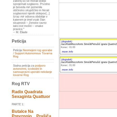
zatorej so se morali sklepi
sprejemati soglasno. Prvotno
je beseda
mir
pomenila
občinsko
skupščino
in hkrati
soglasnost
njenih sklepov[...]
Izraz
mir
odseva obdobje v
katerem je imel vsak član
skupnosti --
ženske ravno
tako kot moški
-- enake
pravice."
-- M. Eliade
Peticija
(dogodek)
JazzKlubMezzoforte Simić&Petrušić igrata QuattroSt
Konec: 01:00
Peticija
Neomejeni rog uporabe
more info
/ Support Autonomous Tovarna
Rog
(dogodek)
JazzKlubMezzoforte Simić&Petrušić igrata QuattroSt
Konec: 01:00
Stalna peticija za
podporo
avtonomni, svobodni in
more info
samoupravni uporabi nekdanje
tovarne Rog
Rog RTV
Radix Quadrata
Sexaginta Quattuor
PARTE 1:
Butalce Na
Prevzgojo _ Prašiča