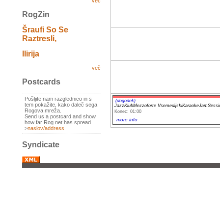
več
RogZin
Šraufi So Se
Raztresli,
Ilirija
več
Postcards
Pošljite nam razglednico in s
(dogodek)
tem pokažite, kako daleč sega
JazzKlubMezzoforte VsemedijskiKaraokeJamSessio
Rogova mreža.
Konec: 01:00
Send us a postcard and show
more info
how far Rog net has spread.
>
naslov/address
Syndicate