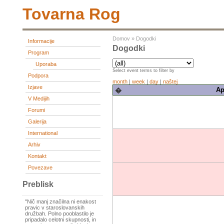
Tovarna Rog
Domov
»
Dogodki
Informacije
Dogodki
Program
Uporaba
Select event terms to filter by
Podpora
month
|
week
|
day
|
naštej
Izjave
Ap
�
V Medijih
Forumi
Galerija
International
Arhiv
Kontakt
Povezave
Preblisk
"Nič manj značilna ni enakost
pravic v staroslovanskih
družbah. Polno pooblastilo je
pripadalo celotni skupnosti, in