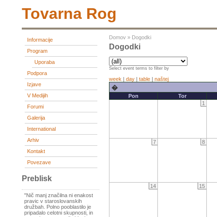
Tovarna Rog
Domov
»
Dogodki
Informacije
Dogodki
Program
Uporaba
Select event terms to filter by
Podpora
week
|
day
|
table
|
naštej
Izjave
�
V Medijih
Pon
Tor
1
Forumi
Galerija
International
Arhiv
7
8
Kontakt
Povezave
Preblisk
14
15
"Nič manj značilna ni enakost
pravic v staroslovanskih
družbah. Polno pooblastilo je
pripadalo celotni skupnosti, in