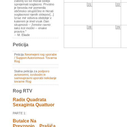
zatorej so se morali sklepi
sprejemati soglasno. Prvotno
21
22
je beseda
mir
pomenila
občinsko
skupščino
in hkrati
soglasnost
njenih sklepov[...]
Izraz
mir
odseva obdobje v
katerem je imel vsak član
skupnosti --
ženske ravno
28
29
tako kot moški
-- enake
pravice."
-- M. Eliade
Peticija
Peticija
Neomejeni rog uporabe
/ Support Autonomous Tovarna
Rog
Stalna peticija za
podporo
avtonomni, svobodni in
samoupravni uporabi nekdanje
tovarne Rog
Rog RTV
Radix Quadrata
Sexaginta Quattuor
PARTE 1:
Butalce Na
Prevzgojo _ Prašiča