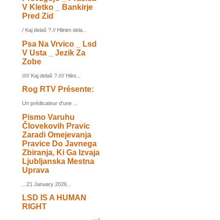
V Kletko _ Bankirje
Pred Zid
/ Kaj delaš ? // Hlinim dela...
Psa Na Vrvico _ Lsd
V Usta _ Jezik Za
Zobe
///// Kaj delaš ? //// Hlini...
Rog RTV Présente:
Un prédicateur d'une ...
Pismo Varuhu
Človekovih Pravic
Zaradi Omejevanja
Pravice Do Javnega
Zbiranja, Ki Ga Izvaja
Ljubljanska Mestna
Uprava
...21 January 2026...
LSD IS A HUMAN
RIGHT