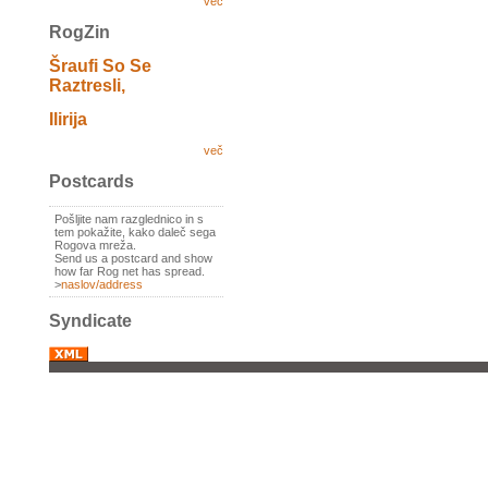
več
RogZin
Šraufi So Se
Raztresli,
Ilirija
več
Postcards
Pošljite nam razglednico in s
tem pokažite, kako daleč sega
Rogova mreža.
Send us a postcard and show
how far Rog net has spread.
>
naslov/address
Syndicate