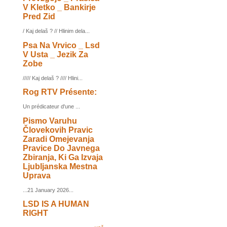
V Kletko _ Bankirje
Pred Zid
/ Kaj delaš ? // Hlinim dela...
Psa Na Vrvico _ Lsd
V Usta _ Jezik Za
Zobe
///// Kaj delaš ? //// Hlini...
Rog RTV Présente:
Un prédicateur d'une ...
Pismo Varuhu
Človekovih Pravic
Zaradi Omejevanja
Pravice Do Javnega
Zbiranja, Ki Ga Izvaja
Ljubljanska Mestna
Uprava
...21 January 2026...
LSD IS A HUMAN
RIGHT