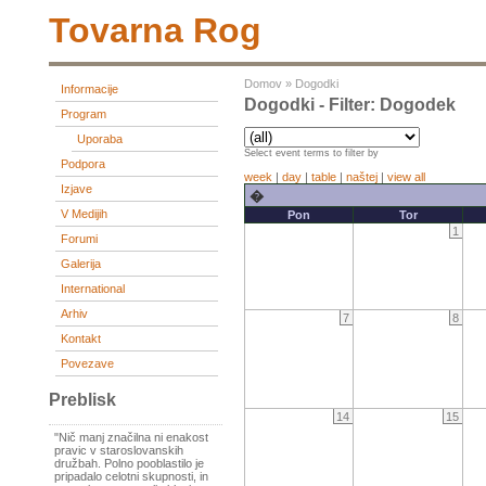
Tovarna Rog
Domov
»
Dogodki
Informacije
Dogodki - Filter: Dogodek
Program
Uporaba
Select event terms to filter by
Podpora
week
|
day
|
table
|
naštej
|
view all
Izjave
�
V Medijih
Pon
Tor
1
Forumi
Galerija
International
Arhiv
7
8
Kontakt
Povezave
Preblisk
14
15
"Nič manj značilna ni enakost
pravic v staroslovanskih
družbah. Polno pooblastilo je
pripadalo celotni skupnosti, in