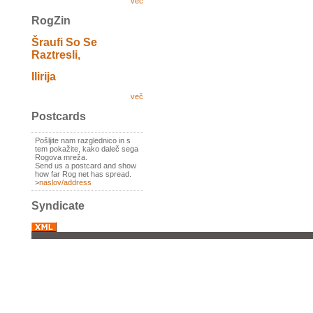
več
RogZin
Šraufi So Se
Raztresli,
Ilirija
več
Postcards
Pošljite nam razglednico in s
tem pokažite, kako daleč sega
Rogova mreža.
Send us a postcard and show
how far Rog net has spread.
>
naslov/address
Syndicate