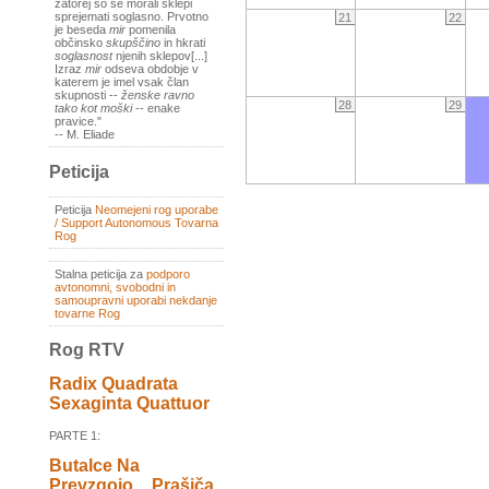
zatorej so se morali sklepi
sprejemati soglasno. Prvotno
21
22
je beseda
mir
pomenila
občinsko
skupščino
in hkrati
soglasnost
njenih sklepov[...]
Izraz
mir
odseva obdobje v
katerem je imel vsak član
skupnosti --
ženske ravno
28
29
tako kot moški
-- enake
pravice."
-- M. Eliade
Peticija
Peticija
Neomejeni rog uporabe
/ Support Autonomous Tovarna
Rog
Stalna peticija za
podporo
avtonomni, svobodni in
samoupravni uporabi nekdanje
tovarne Rog
Rog RTV
Radix Quadrata
Sexaginta Quattuor
PARTE 1:
Butalce Na
Prevzgojo _ Prašiča