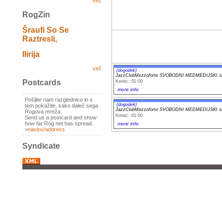
več
RogZin
Šraufi So Se
Raztresli,
Ilirija
več
(dogodek)
JazzClubMezzoforte SVOBODNI MEDMEDIJSKI sli
Postcards
Konec: 01:00
more info
Pošljite nam razglednico in s
(dogodek)
tem pokažite, kako daleč sega
JazzClubMezzoforte SVOBODNI MEDMEDIJSKI sli
Rogova mreža.
Konec: 01:00
Send us a postcard and show
how far Rog net has spread.
more info
>
naslov/address
Syndicate