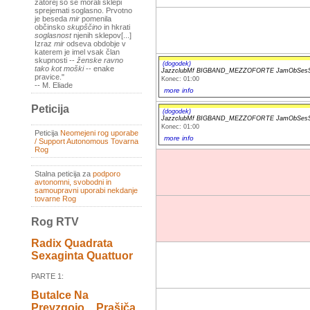
zatorej so se morali sklepi
sprejemati soglasno. Prvotno
je beseda
mir
pomenila
občinsko
skupščino
in hkrati
soglasnost
njenih sklepov[...]
Izraz
mir
odseva obdobje v
katerem je imel vsak član
skupnosti --
ženske ravno
(dogodek)
tako kot moški
-- enake
JazzclubMf BIGBAND_MEZZOFORTE JamObSesS
pravice."
Konec: 01:00
-- M. Eliade
more info
Peticija
(dogodek)
JazzclubMf BIGBAND_MEZZOFORTE JamObSesS
Konec: 01:00
Peticija
Neomejeni rog uporabe
more info
/ Support Autonomous Tovarna
Rog
Stalna peticija za
podporo
avtonomni, svobodni in
samoupravni uporabi nekdanje
tovarne Rog
Rog RTV
Radix Quadrata
Sexaginta Quattuor
PARTE 1:
Butalce Na
Prevzgojo _ Prašiča