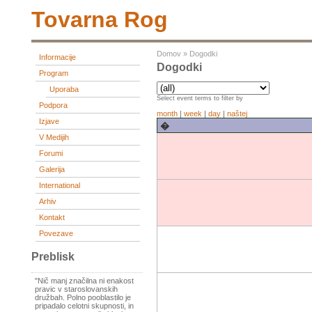
Tovarna Rog
Domov
»
Dogodki
Informacije
Dogodki
Program
Uporaba
Select event terms to filter by
Podpora
month
|
week
|
day
|
naštej
Izjave
�
V Medijih
Forumi
Galerija
International
Arhiv
Kontakt
Povezave
Preblisk
"Nič manj značilna ni enakost
pravic v staroslovanskih
družbah. Polno pooblastilo je
pripadalo celotni skupnosti, in