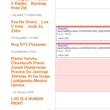
V Kletko _ Bankirje
Pred Zid
/ Kaj delaš ? // Hlinim dela...
Psa Na Vrvico _ Lsd
V Usta _ Jezik Za
(dogodek)
Zobe
JazzClubMezzoforte ZLATKOVACHKA_DEKONVER
Konec: 08:00
///// Kaj delaš ? //// Hlini...
more info
Rog RTV Présente:
(dogodek)
JazzClubMezzoforte ZLATKOVACHKA_DEKONVER
Konec: 08:00
Un prédicateur d'une ...
more info
Pismo Varuhu
Človekovih Pravic
Zaradi Omejevanja
Pravice Do Javnega
Zbiranja, Ki Ga Izvaja
Ljubljanska Mestna
Uprava
...21 January 2026...
LSD IS A HUMAN
RIGHT