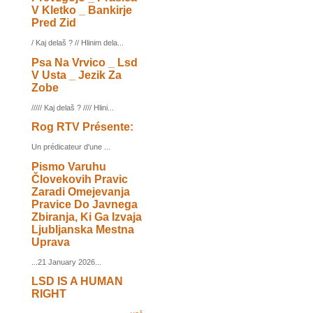
V Kletko _ Bankirje
Pred Zid
/ Kaj delaš ? // Hlinim dela...
Psa Na Vrvico _ Lsd
V Usta _ Jezik Za
Zobe
///// Kaj delaš ? //// Hlini...
Rog RTV Présente:
Un prédicateur d'une ...
Pismo Varuhu
Človekovih Pravic
Zaradi Omejevanja
Pravice Do Javnega
Zbiranja, Ki Ga Izvaja
Ljubljanska Mestna
Uprava
...21 January 2026...
LSD IS A HUMAN
RIGHT