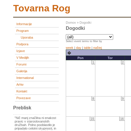
Tovarna Rog
Domov
»
Dogodki
Informacije
Dogodki
Program
Uporaba
Select event terms to filter by
Podpora
week
|
day
|
table
|
naštej
Izjave
�
V Medijih
Pon
Tor
1
2
Forumi
Galerija
International
Arhiv
Kontakt
Povezave
8
9
Preblisk
"Nič manj značilna ni enakost
15
16
pravic v staroslovanskih
družbah. Polno pooblastilo je
pripadalo celotni skupnosti, in