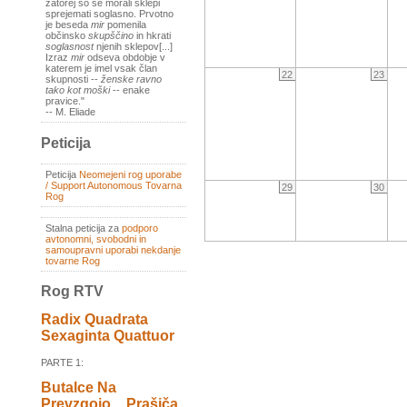
zatorej so se morali sklepi
sprejemati soglasno. Prvotno
je beseda
mir
pomenila
občinsko
skupščino
in hkrati
soglasnost
njenih sklepov[...]
Izraz
mir
odseva obdobje v
katerem je imel vsak član
22
23
skupnosti --
ženske ravno
tako kot moški
-- enake
pravice."
-- M. Eliade
Peticija
Peticija
Neomejeni rog uporabe
/ Support Autonomous Tovarna
29
30
Rog
Stalna peticija za
podporo
avtonomni, svobodni in
samoupravni uporabi nekdanje
tovarne Rog
Rog RTV
Radix Quadrata
Sexaginta Quattuor
PARTE 1:
Butalce Na
Prevzgojo _ Prašiča