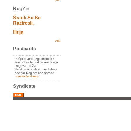
več
RogZin
Šraufi So Se
Raztresli,
Ilirija
več
Postcards
Pošljite nam razglednico in s
tem pokažite, kako daleč sega
Rogova mreža.
Send us a postcard and show
how far Rog net has spread.
>
naslov/address
Syndicate