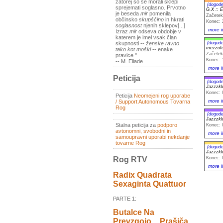
zatorej so se morali sklepi
(dogode
sprejemati soglasno. Prvotno
G.X :: É
je beseda
mir
pomenila
Začetek
občinsko
skupščino
in hkrati
Konec: 
soglasnost
njenih sklepov[...]
more i
Izraz
mir
odseva obdobje v
katerem je imel vsak član
(dogode
skupnosti --
ženske ravno
mezzofo
tako kot moški
-- enake
Začetek
pravice."
Konec: 
-- M. Eliade
more i
Peticija
(dogode
Jazzzk
Konec: 
Peticija
Neomejeni rog uporabe
more i
/ Support Autonomous Tovarna
Rog
(dogode
Jazzzk
Stalna peticija za
podporo
Konec: 
avtonomni, svobodni in
more i
samoupravni uporabi nekdanje
tovarne Rog
(dogode
Jazzzk
Konec: 
Rog RTV
more i
Radix Quadrata
Sexaginta Quattuor
PARTE 1:
Butalce Na
Prevzgojo _ Prašiča