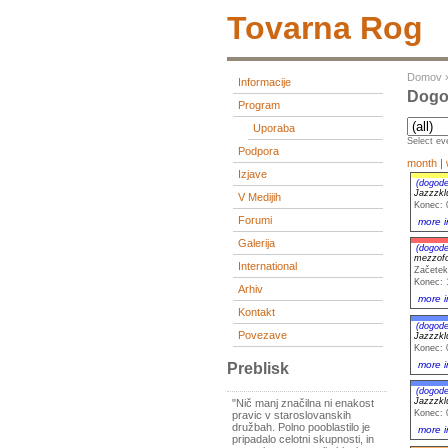
Tovarna Rog
Domov
Informacije
Dogo
Program
Uporaba
Select eve
Podpora
month
|
Izjave
(dogode
Jazzzk
V Medijih
Konec: 
Forumi
more i
Galerija
(dogode
mezzofo
International
Začetek
Konec: 
Arhiv
more i
Kontakt
(dogode
Povezave
Jazzzk
Konec: 
more i
Preblisk
(dogode
Jazzzk
"Nič manj značilna ni enakost
Konec: 
pravic v staroslovanskih
družbah. Polno pooblastilo je
more i
pripadalo celotni skupnosti, in