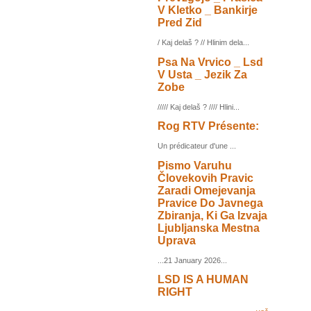
V Kletko _ Bankirje
Pred Zid
/ Kaj delaš ? // Hlinim dela...
Psa Na Vrvico _ Lsd
V Usta _ Jezik Za
Zobe
///// Kaj delaš ? //// Hlini...
Rog RTV Présente:
Un prédicateur d'une ...
Pismo Varuhu
Človekovih Pravic
Zaradi Omejevanja
Pravice Do Javnega
Zbiranja, Ki Ga Izvaja
Ljubljanska Mestna
Uprava
...21 January 2026...
LSD IS A HUMAN
RIGHT