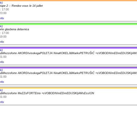
k)
tape 2 :: Rendez-vous le 14 juillet
: 17:00
23:00
nfo
k)
rte glasbena delavnica
: 17:00
19:00
nfo
k)
lubMezzoforte AKORDIvisokegaPOLETJA NinaKOKELJ&MarkoPETRUŠIĆ +sVOBODNImEDmEDIJSKIjAM
01:00
nfo
k)
lubMezzoforte AKORDIvisokegaPOLETJA NinaKOKELJ&MarkoPETRUŠIĆ +sVOBODNImEDmEDIJSKIjAM
01:00
nfo
k)
lubMezzoforte MeZZoFORTEtrio +sVOBODNImEDmEDIJSKIjAMsEssION
01:00
nfo