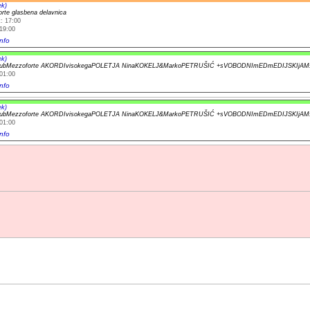
ek)
rte glasbena delavnica
: 17:00
19:00
nfo
ek)
lubMezzoforte AKORDIvisokegaPOLETJA NinaKOKELJ&MarkoPETRUŠIĆ +sVOBODNImEDmEDIJSKIjAM
01:00
nfo
ek)
lubMezzoforte AKORDIvisokegaPOLETJA NinaKOKELJ&MarkoPETRUŠIĆ +sVOBODNImEDmEDIJSKIjAM
01:00
nfo