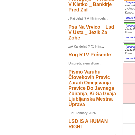
(dogod
V Kletko _ Bankirje
mezzofo
Pred Zid
Začetek
Konec: 
more i
/ Kaj delaš ? // Hlinim dela...
(dogod
Psa Na Vrvico _ Lsd
Jazzzk
V Usta _ Jezik Za
Konec: 
Zobe
more i
///// Kaj delaš ? //// Hlini...
(dogod
Jazzzk
Konec: 
Rog RTV Présente:
more i
Un prédicateur d'une ...
Pismo Varuhu
Človekovih Pravic
Zaradi Omejevanja
Pravice Do Javnega
Zbiranja, Ki Ga Izvaja
Ljubljanska Mestna
Uprava
...21 January 2026...
LSD IS A HUMAN
RIGHT