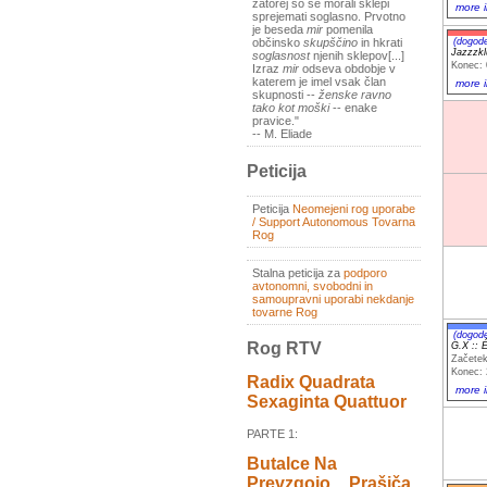
zatorej so se morali sklepi
more i
sprejemati soglasno. Prvotno
je beseda
mir
pomenila
(dogod
občinsko
skupščino
in hkrati
Jazzzk
soglasnost
njenih sklepov[...]
Konec: 
Izraz
mir
odseva obdobje v
katerem je imel vsak član
more i
skupnosti --
ženske ravno
tako kot moški
-- enake
pravice."
-- M. Eliade
Peticija
Peticija
Neomejeni rog uporabe
/ Support Autonomous Tovarna
Rog
Stalna peticija za
podporo
avtonomni, svobodni in
samoupravni uporabi nekdanje
tovarne Rog
(dogod
Rog RTV
G.X :: É
Začetek
Konec: 
Radix Quadrata
more i
Sexaginta Quattuor
PARTE 1:
Butalce Na
Prevzgojo _ Prašiča