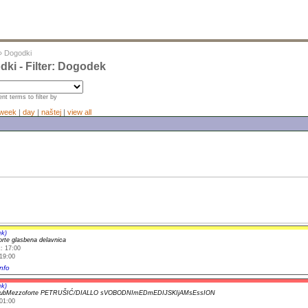
»
Dogodki
ki - Filter: Dogodek
nt terms to filter by
week
|
day
|
naštej
|
view all
ek)
rte glasbena delavnica
: 17:00
19:00
nfo
ek)
lubMezzoforte PETRUŠIĆ/DIALLO sVOBODNImEDmEDIJSKIjAMsEssION
01:00