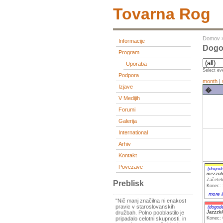
Tovarna Rog
Domov
Informacije
Dogod
Program
Uporaba
Select eve
Podpora
month
|
Izjave
�
V Medijih
Forumi
Galerija
International
Arhiv
Kontakt
Povezave
(dogod
mezzofo
Začetek
Preblisk
Konec: 
more i
"Nič manj značilna ni enakost
pravic v staroslovanskih
(dogod
Jazzzk
družbah. Polno pooblastilo je
Konec: 
pripadalo celotni skupnosti, in