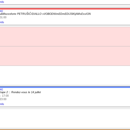
nfo
ek)
lubMezzoforte PETRUŠIĆ/DIALLO sVOBODNImEDmEDIJSKIjAMsEssION
01:00
nfo
ek)
tape 2 :: Rendez-vous le 14 juillet
: 17:00
23:00
nfo