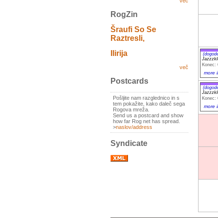
več
RogZin
Šraufi So Se
Raztresli,
Ilirija
(dogod
Jazzzk
Konec: 
več
more i
Postcards
(dogod
Jazzzk
Pošljite nam razglednico in s
Konec: 
tem pokažite, kako daleč sega
more i
Rogova mreža.
Send us a postcard and show
how far Rog net has spread.
>
naslov/address
Syndicate