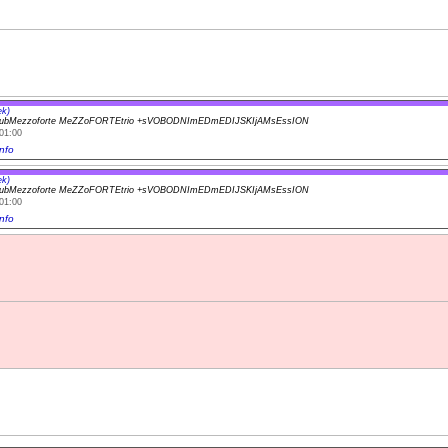
ek)
lubMezzoforte MeZZoFORTEtrio +sVOBODNImEDmEDIJSKIjAMsEssION
01:00
nfo
ek)
lubMezzoforte MeZZoFORTEtrio +sVOBODNImEDmEDIJSKIjAMsEssION
01:00
nfo