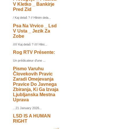
V Kletko _ Bankirje
Pred Zid
/ Kaj delaš ? // Hlinim dela...
Psa Na Vrvico _ Lsd
V Usta _ Jezik Za
Zobe
///// Kaj delaš ? //// Hlini...
Rog RTV Présente:
Un prédicateur d'une ...
Pismo Varuhu
Človekovih Pravic
Zaradi Omejevanja
Pravice Do Javnega
Zbiranja, Ki Ga Izvaja
Ljubljanska Mestna
Uprava
...21 January 2026...
LSD IS A HUMAN
RIGHT