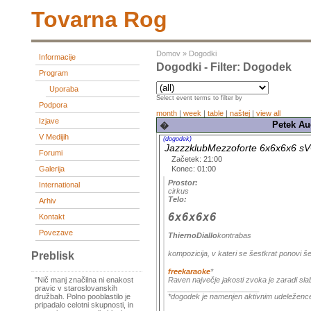
Tovarna Rog
Domov
»
Dogodki
Informacije
Dogodki - Filter: Dogodek
Program
Uporaba
Select event terms to filter by
Podpora
month
|
week
|
table
|
naštej
|
view all
Izjave
Petek Au
�
V Medijih
(dogodek)
JazzzklubMezzoforte 6x6x6x6
Forumi
Začetek: 21:00
Konec: 01:00
Galerija
Prostor:
International
cirkus
Telo:
Arhiv
6x6x6x6
Kontakt
Povezave
ThiernoDiallo
kontrabas
kompozicija, v kateri se šestkrat ponovi šes
Preblisk
freekaraoke
*
Raven največje jakosti zvoka je zaradi sl
"Nič manj značilna ni enakost
______________________
pravic v staroslovanskih
*dogodek je namenjen aktivnim udeležen
družbah. Polno pooblastilo je
pripadalo celotni skupnosti, in