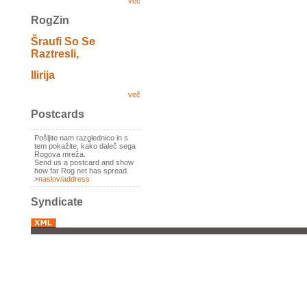
več
RogZin
Šraufi So Se
Raztresli,
Ilirija
več
Postcards
Pošljite nam razglednico in s
tem pokažite, kako daleč sega
Rogova mreža.
Send us a postcard and show
how far Rog net has spread.
>
naslov/address
Syndicate