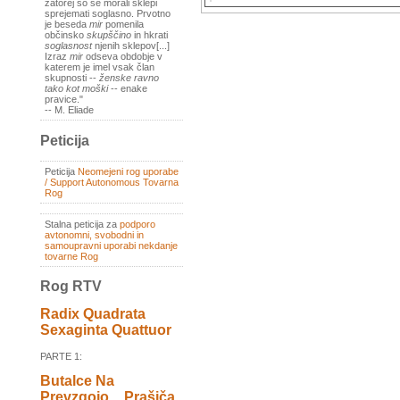
zatorej so se morali sklepi
sprejemati soglasno. Prvotno
je beseda
mir
pomenila
občinsko
skupščino
in hkrati
soglasnost
njenih sklepov[...]
Izraz
mir
odseva obdobje v
katerem je imel vsak član
skupnosti --
ženske ravno
tako kot moški
-- enake
pravice."
-- M. Eliade
Peticija
Peticija
Neomejeni rog uporabe
/ Support Autonomous Tovarna
Rog
Stalna peticija za
podporo
avtonomni, svobodni in
samoupravni uporabi nekdanje
tovarne Rog
Rog RTV
Radix Quadrata
Sexaginta Quattuor
PARTE 1:
Butalce Na
Prevzgojo _ Prašiča