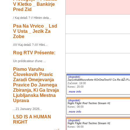
V Kletko _ Bankirje
Pred Zid
/ Kaj delaš ? // Hlinim dela...
Psa Na Vrvico _ Lsd
V Usta _ Jezik Za
Zobe
///// Kaj delaš ? //// Hlini...
Rog RTV Présente:
Un prédicateur d'une ...
Pismo Varuhu
Človekovih Pravic
(dogodek)
Zaradi Omejevanja
JazzzklubMezzoforte KOrOnaTestIV Ce.Re.&Ži.
Začetek: 19:00
Pravice Do Javnega
Konec: 20:00
Zbiranja, Ki Ga Izvaja
more info
Ljubljanska Mestna
Uprava
(dogodek)
Night Flight Red Techno Stream #1
Konec: 06:00
...21 January 2026...
more info
LSD IS A HUMAN
(dogodek)
RIGHT
Night Flight Red Techno Stream #1
Konec: 06:00