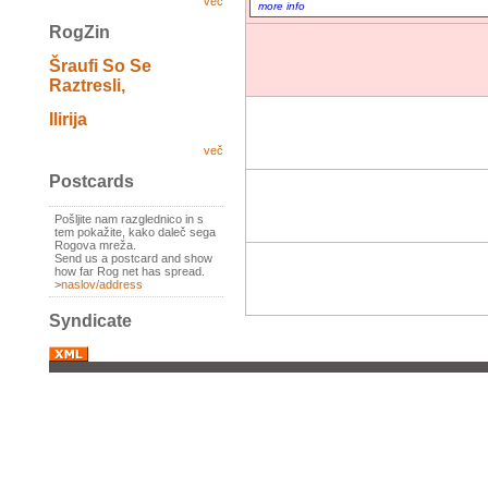
več
more info
RogZin
Šraufi So Se
Raztresli,
Ilirija
več
Postcards
Pošljite nam razglednico in s
tem pokažite, kako daleč sega
Rogova mreža.
Send us a postcard and show
how far Rog net has spread.
>
naslov/address
Syndicate