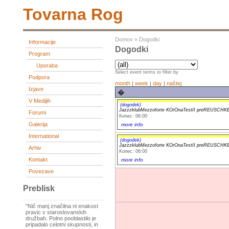
Tovarna Rog
Domov
»
Dogodki
Informacije
Dogodki
Program
Uporaba
Select event terms to filter by
Podpora
month
|
week
|
day
|
naštej
Izjave
�
V Medijih
(dogodek)
JazzzklubMezzoforte KOrOnaTestII preREUSC
Forumi
Konec: 06:00
Galerija
more info
International
(dogodek)
JazzzklubMezzoforte KOrOnaTestII preREUSC
Arhiv
Konec: 06:00
Kontakt
more info
Povezave
Preblisk
"Nič manj značilna ni enakost
pravic v staroslovanskih
družbah. Polno pooblastilo je
pripadalo celotni skupnosti, in