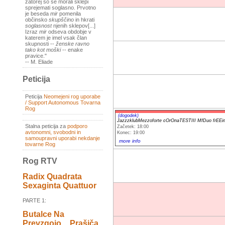
zatorej so se morali sklepi
sprejemati soglasno. Prvotno
je beseda
mir
pomenila
občinsko
skupščino
in hkrati
soglasnost
njenih sklepov[...]
Izraz
mir
odseva obdobje v
katerem je imel vsak član
skupnosti --
ženske ravno
tako kot moški
-- enake
pravice."
-- M. Eliade
Peticija
Peticija
Neomejeni rog uporabe
/ Support Autonomous Tovarna
Rog
(dogodek)
JazzzklubMezzoforte cOrOnaTESTIII MfDuo frE
Stalna peticija za
podporo
Začetek: 18:00
avtonomni, svobodni in
Konec: 19:00
samoupravni uporabi nekdanje
more info
tovarne Rog
Rog RTV
Radix Quadrata
Sexaginta Quattuor
PARTE 1:
Butalce Na
Prevzgojo _ Prašiča