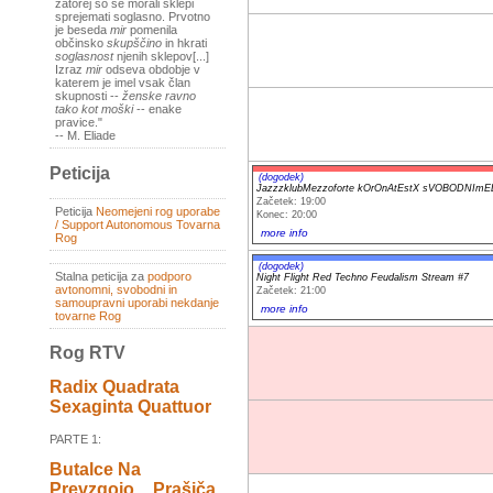
zatorej so se morali sklepi
sprejemati soglasno. Prvotno
je beseda
mir
pomenila
občinsko
skupščino
in hkrati
soglasnost
njenih sklepov[...]
Izraz
mir
odseva obdobje v
katerem je imel vsak član
skupnosti --
ženske ravno
tako kot moški
-- enake
pravice."
-- M. Eliade
Peticija
(dogodek)
JazzzklubMezzoforte kOrOnAtEstX sVOBODNIm
Začetek: 19:00
Peticija
Neomejeni rog uporabe
Konec: 20:00
/ Support Autonomous Tovarna
more info
Rog
(dogodek)
Stalna peticija za
podporo
Night Flight Red Techno Feudalism Stream #7
avtonomni, svobodni in
Začetek: 21:00
samoupravni uporabi nekdanje
more info
tovarne Rog
Rog RTV
Radix Quadrata
Sexaginta Quattuor
PARTE 1:
Butalce Na
Prevzgojo _ Prašiča