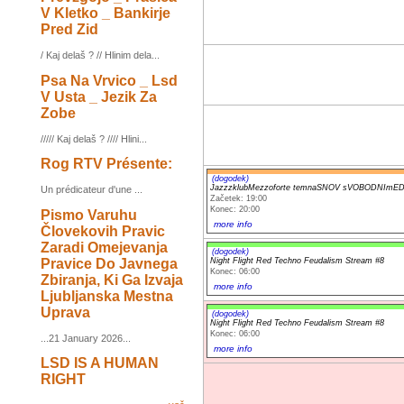
V Kletko _ Bankirje
Pred Zid
/ Kaj delaš ? // Hlinim dela...
Psa Na Vrvico _ Lsd
V Usta _ Jezik Za
Zobe
///// Kaj delaš ? //// Hlini...
Rog RTV Présente:
(dogodek)
JazzzklubMezzoforte temnaSNOV sVOBODNImE
Un prédicateur d'une ...
Začetek: 19:00
Konec: 20:00
Pismo Varuhu
more info
Človekovih Pravic
Zaradi Omejevanja
(dogodek)
Pravice Do Javnega
Night Flight Red Techno Feudalism Stream #8
Konec: 06:00
Zbiranja, Ki Ga Izvaja
more info
Ljubljanska Mestna
Uprava
(dogodek)
Night Flight Red Techno Feudalism Stream #8
Konec: 06:00
...21 January 2026...
more info
LSD IS A HUMAN
RIGHT