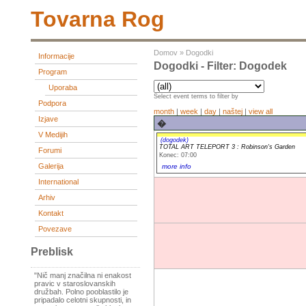
Tovarna Rog
Domov
»
Dogodki
Informacije
Dogodki - Filter: Dogodek
Program
Uporaba
Select event terms to filter by
Podpora
month
|
week
|
day
|
naštej
|
view all
Izjave
�
V Medijih
(dogodek)
TOTAL ART TELEPORT 3 : Robinson's Garden
Forumi
Konec: 07:00
Galerija
more info
International
Arhiv
Kontakt
Povezave
Preblisk
"Nič manj značilna ni enakost
pravic v staroslovanskih
družbah. Polno pooblastilo je
pripadalo celotni skupnosti, in