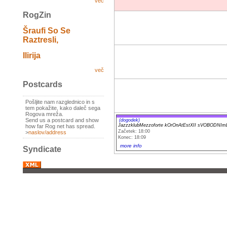
več
RogZin
Šraufi So Se
Raztresli,
Ilirija
več
Postcards
Pošljite nam razglednico in s
tem pokažite, kako daleč sega
Rogova mreža.
Send us a postcard and show
(dogodek)
JazzzklubMezzoforte kOrOnAtEstXII sVOBODN
how far Rog net has spread.
Začetek: 18:00
>
naslov/address
Konec: 18:09
more info
Syndicate