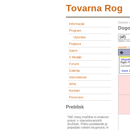
Tovarna Rog
Domov
Informacije
Dogod
Program
Uporaba
Select eve
Podpora
month
|
Izjave
�
V Medijih
(dogod
Night F
Forumi
Začetek
Galerija
more i
International
Arhiv
Kontakt
Povezave
Preblisk
"Nič manj značilna ni enakost
pravic v staroslovanskih
družbah. Polno pooblastilo je
pripadalo celotni skupnosti, in