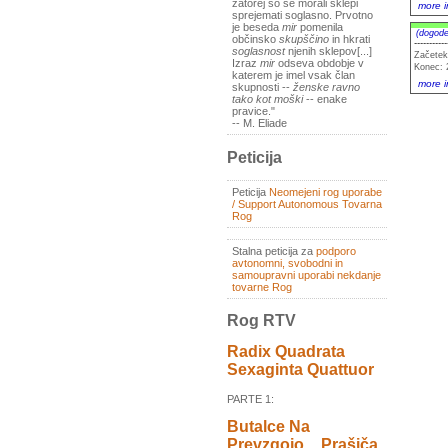
zatorej so se morali sklepi
more i
sprejemati soglasno. Prvotno
je beseda
mir
pomenila
(dogode
občinsko
skupščino
in hkrati
----------
soglasnost
njenih sklepov[...]
Začetek
Izraz
mir
odseva obdobje v
Konec: 
katerem je imel vsak član
more i
skupnosti --
ženske ravno
tako kot moški
-- enake
pravice."
-- M. Eliade
Peticija
Peticija
Neomejeni rog uporabe
/ Support Autonomous Tovarna
Rog
Stalna peticija za
podporo
avtonomni, svobodni in
samoupravni uporabi nekdanje
tovarne Rog
Rog RTV
Radix Quadrata
Sexaginta Quattuor
PARTE 1:
Butalce Na
Prevzgojo _ Prašiča