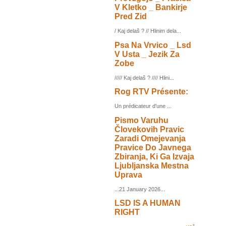
V Kletko _ Bankirje
Pred Zid
/ Kaj delaš ? // Hlinim dela...
Psa Na Vrvico _ Lsd
V Usta _ Jezik Za
Zobe
///// Kaj delaš ? //// Hlini...
Rog RTV Présente:
Un prédicateur d'une ...
Pismo Varuhu
Človekovih Pravic
Zaradi Omejevanja
Pravice Do Javnega
Zbiranja, Ki Ga Izvaja
Ljubljanska Mestna
Uprava
...21 January 2026...
LSD IS A HUMAN
RIGHT