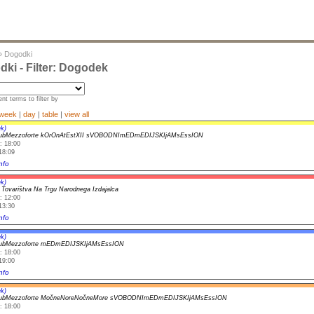
»
Dogodki
ki - Filter: Dogodek
nt terms to filter by
week
|
day
|
table
|
view all
k)
lubMezzoforte kOrOnAtEstXII sVOBODNImEDmEDIJSKIjAMsEssION
: 18:00
18:09
nfo
k)
 Tovarištva Na Trgu Narodnega Izdajalca
: 12:00
13:30
nfo
k)
lubMezzoforte mEDmEDIJSKIjAMsEssION
: 18:00
19:00
nfo
k)
lubMezzoforte MočneNoreNočneMore sVOBODNImEDmEDIJSKIjAMsEssION
: 18:00