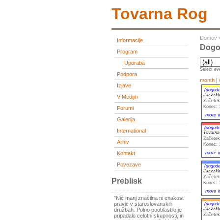
Tovarna Rog
Domov
Informacije
Dogod
Program
Uporaba
Select eve
Podpora
month
|
Izjave
(dogode
Jazzzk
V Medijih
Začetek
Konec: 
Forumi
more i
Galerija
(dogode
International
Tovarna
Začetek
Arhiv
Konec: 
more i
Kontakt
Povezave
(dogode
Jazzzk
Začetek
Preblisk
Konec: 
more i
"Nič manj značilna ni enakost
pravic v staroslovanskih
(dogode
Jazzzk
družbah. Polno pooblastilo je
Začetek
pripadalo celotni skupnosti, in