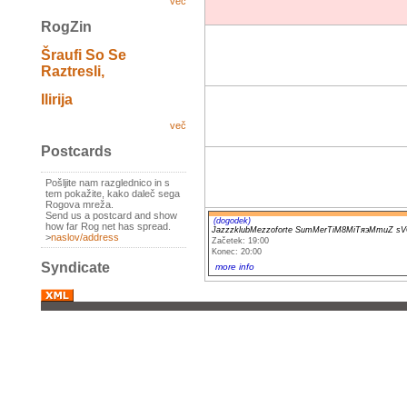
več
RogZin
Šraufi So Se
Raztresli,
Ilirija
več
Postcards
Pošljite nam razglednico in s
tem pokažite, kako daleč sega
Rogova mreža.
Send us a postcard and show
(dogodek)
how far Rog net has spread.
JazzzklubMezzoforte SumMerTiM8MiTяэMmuZ 
>
naslov/address
Začetek: 19:00
Konec: 20:00
Syndicate
more info