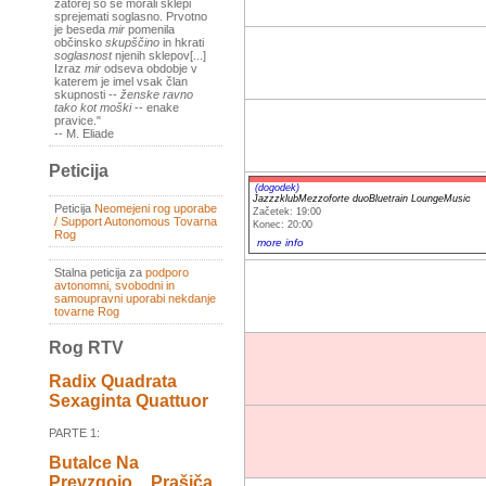
zatorej so se morali sklepi
sprejemati soglasno. Prvotno
je beseda
mir
pomenila
občinsko
skupščino
in hkrati
soglasnost
njenih sklepov[...]
Izraz
mir
odseva obdobje v
katerem je imel vsak član
skupnosti --
ženske ravno
tako kot moški
-- enake
pravice."
-- M. Eliade
Peticija
(dogodek)
JazzzklubMezzoforte duoBluetrain LoungeMusic
Peticija
Neomejeni rog uporabe
Začetek: 19:00
/ Support Autonomous Tovarna
Konec: 20:00
Rog
more info
Stalna peticija za
podporo
avtonomni, svobodni in
samoupravni uporabi nekdanje
tovarne Rog
Rog RTV
Radix Quadrata
Sexaginta Quattuor
PARTE 1:
Butalce Na
Prevzgojo _ Prašiča