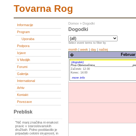
Tovarna Rog
Domov
»
Dogodki
Informacije
Dogodki
Program
Uporaba
Select event terms to filter by
Podpora
month
|
week
|
day
|
naštej
Izjave
Februar 
�
V Medijih
(dogodek)
Prva Obmesečnica_________________________prem
Forumi
Začetek: 12:30
Konec: 14:00
Galerija
more info
International
Arhiv
Kontakt
Povezave
Preblisk
"Nič manj značilna ni enakost
pravic v staroslovanskih
družbah. Polno pooblastilo je
pripadalo celotni skupnosti, in