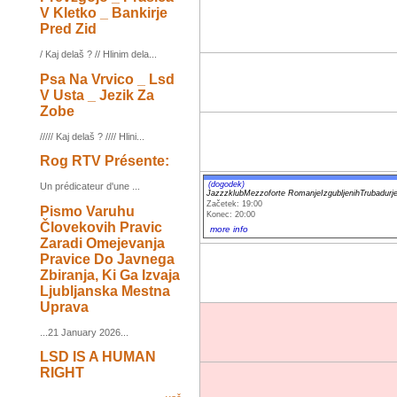
V Kletko _ Bankirje
Pred Zid
/ Kaj delaš ? // Hlinim dela...
Psa Na Vrvico _ Lsd
V Usta _ Jezik Za
Zobe
///// Kaj delaš ? //// Hlini...
Rog RTV Présente:
(dogodek)
Un prédicateur d'une ...
JazzzklubMezzoforte RomanjeIzgubljenihTruba
Začetek: 19:00
Pismo Varuhu
Konec: 20:00
Človekovih Pravic
more info
Zaradi Omejevanja
Pravice Do Javnega
Zbiranja, Ki Ga Izvaja
Ljubljanska Mestna
Uprava
...21 January 2026...
LSD IS A HUMAN
RIGHT