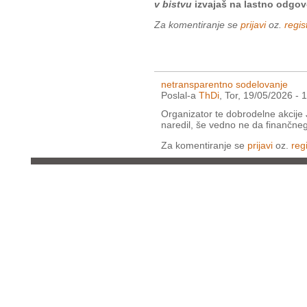
v bistvu
izvajaš na lastno odgov
Za komentiranje se
prijavi
oz.
regist
netransparentno sodelovanje
Poslal-a
ThDi
, Tor, 19/05/2026 - 
Organizator te dobrodelne akcije J
naredil, še vedno ne da finančne
Za komentiranje se
prijavi
oz.
regi