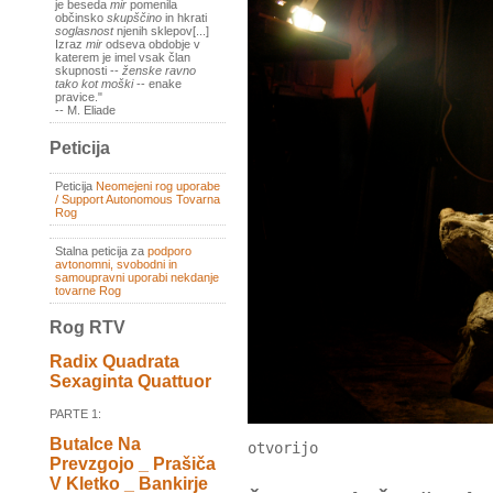
je beseda
mir
pomenila
občinsko
skupščino
in hkrati
soglasnost
njenih sklepov[...]
Izraz
mir
odseva obdobje v
katerem je imel vsak član
skupnosti --
ženske ravno
tako kot moški
-- enake
pravice."
-- M. Eliade
Peticija
Peticija
Neomejeni rog uporabe
/ Support Autonomous Tovarna
Rog
Stalna peticija za
podporo
avtonomni, svobodni in
samoupravni uporabi nekdanje
tovarne Rog
Rog RTV
Radix Quadrata
Sexaginta Quattuor
PARTE 1:
Butalce Na
otvorijo
Prevzgojo _ Prašiča
V Kletko _ Bankirje