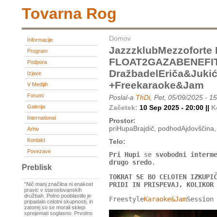
Tovarna Rog
Domov
Informacije
JazzzklubMezzoforte
Program
FLOAT2GAZABENEFIT Š
Podpora
DražbadelEriča&Jukić
Izjave
+freekaraoke&jam
V Medijih
Forumi
Poslal-a
ThDi
, Pet, 05/09/2025 - 1
Galerija
Začetek:
10 Sep 2025 - 20:00 ||
K
International
Prostor:
priHupaBrajdič, podhodAjdovščina, 
Arhiv
Kontakt
Telo:
Povezave
Pri Hupi
se
svobodni interm
drugo sredo
.
Preblisk
TOKRAT SE BO CELOTEN IZKUPI
PRIDI IN PRISPEVAJ, KOLIKOR
"Nič manj značilna ni enakost
pravic v staroslovanskih
družbah. Polno pooblastilo je
Freestyle
Karaoke&Jam
Session
pripadalo celotni skupnosti, in
zatorej so se morali sklepi
sprejemati soglasno. Prvotno