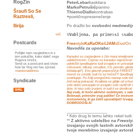
RogZin
PeterLebar
baskitara
MarkoPetrušić
pianino
Šraufi So Se
ThiernoDiallo
kontrabas
Raztresli,
+
poetičnopresenečenje
Po dražbi bo
svobodni medmedijs
Ilirija
V
Vabljena, pa prine
s
si
s
sab
več
Postcards
Free
style
KaRaOKe
&
JAM
sEssIOn
Navodila za uporabo:
Pošljite nam razglednico in s
Karaoke
so zastavljene s čim manj omejitvami
tem pokažite, kako daleč sega
udeležencem. Čeprav so
karaoke
največkrat 
Rogova mreža.
udeležbi spodbujamo tudi izvajalce in ustvarjal
Send us a postcard and show
cirkusanti, slikarji, vizualisti, VJi, pesniki, gl
how far Rog net has spread.
inštalacija
*
). Eno glavnih priporočil je
FREEST
>
naslov/address
moreš se zmotiti, tudi če se hočeš?! Spodbu
sodelujejo. Po želji omogočimo nastop solo toč
Syndicate
želi nekaj pokazati. Kvaliteta se giblje od vrhu
zelo dobri ustvarjalci in izvajalci zelo različni
tiste, ki niso zelo izurjeni, in tudi ti se dostikr
Naj vsak, ki hoče aktivno sodelovati, s s
Bobnarji, prinesite vsaj palčke! Če instr
instrumenta, ki ga želiš uporabljati!
Izvaja
DOBRODOŠLA!
_________________
* Kdo drug bi temu lahko rekel tudi
**
Z aktivno udeležbo na
Freesty
izvajanju svojih lastnih avtors
tvoje morebitno izvajanje avtorsk