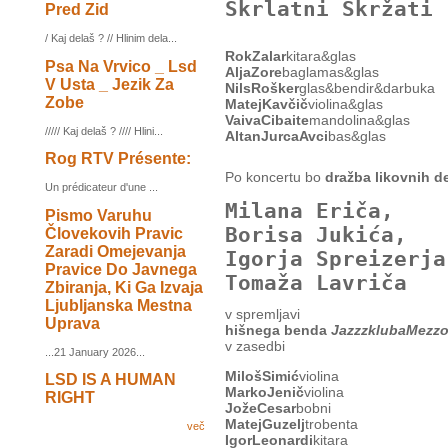
Škrlatni Škržati
Pred Zid
/ Kaj delaš ? // Hlinim dela...
RokZalar
kitara&glas
Psa Na Vrvico _ Lsd
AljaZore
baglamas&glas
V Usta _ Jezik Za
NilsRošker
glas&bendir&darbuka
Zobe
MatejKavčič
violina&glas
VaivaCibaite
mandolina&glas
///// Kaj delaš ? //// Hlini...
AltanJurcaAvci
bas&glas
Rog RTV Présente:
Po koncertu bo
dražba likovnih d
Un prédicateur d'une ...
Milana Eriča,
Pismo Varuhu
Borisa Jukića,
Človekovih Pravic
Zaradi Omejevanja
Igorja Spreizerja
Pravice Do Javnega
Tomaža Lavriča
Zbiranja, Ki Ga Izvaja
Ljubljanska Mestna
v spremljavi
Uprava
hišnega benda
JazzzklubaMezzo
v zasedbi
...21 January 2026...
MilošSimić
violina
LSD IS A HUMAN
MarkoJenič
violina
RIGHT
JožeCesar
bobni
MatejGuzelj
trobenta
več
IgorLeonardi
kitara