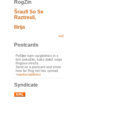
RogZin
Šraufi So Se
Raztresli,
Ilirija
več
Postcards
Pošljite nam razglednico in s
tem pokažite, kako daleč sega
Rogova mreža.
Send us a postcard and show
how far Rog net has spread.
>
naslov/address
Syndicate