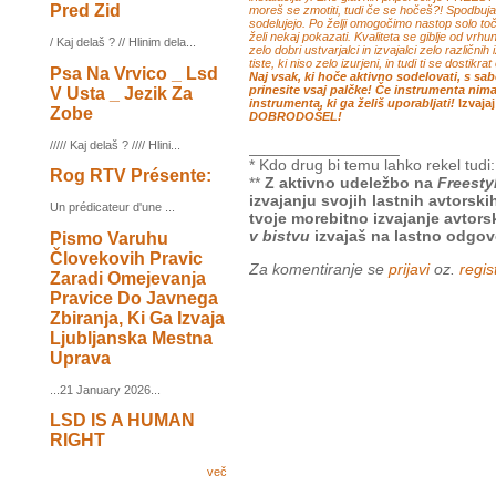
Pred Zid
moreš se zmotiti, tudi če se hočeš?! Spodbu
sodelujejo. Po želji omogočimo nastop solo toč
želi nekaj pokazati. Kvaliteta se giblje od vrhu
/ Kaj delaš ? // Hlinim dela...
zelo dobri ustvarjalci in izvajalci zelo različni
tiste, ki niso zelo izurjeni, in tudi ti se dostikr
Psa Na Vrvico _ Lsd
Naj vsak, ki hoče aktivno sodelovati, s sa
prinesite vsaj palčke! Če instrumenta nim
V Usta _ Jezik Za
instrumenta, ki ga želiš uporabljati!
Izvaja
Zobe
DOBRODOŠEL!
///// Kaj delaš ? //// Hlini...
_________________
* Kdo drug bi temu lahko rekel tudi
Rog RTV Présente:
**
Z aktivno udeležbo na
Freesty
izvajanju svojih lastnih avtors
Un prédicateur d'une ...
tvoje morebitno izvajanje avtorsk
v bistvu
izvajaš na lastno odgov
Pismo Varuhu
Človekovih Pravic
Za komentiranje se
prijavi
oz.
regist
Zaradi Omejevanja
Pravice Do Javnega
Zbiranja, Ki Ga Izvaja
Ljubljanska Mestna
Uprava
...21 January 2026...
LSD IS A HUMAN
RIGHT
več