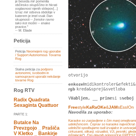
je beseda
mir
pomenila
občinsko
skupščino
in hkrati
soglasnost
njenih sklepov[...]
Izraz
mir
odseva obdobje v
katerem je imel vsak član
skupnosti --
ženske ravno
tako kot moški
-- enake
pravice."
-- M. Eliade
Peticija
Peticija
Neomejeni rog uporabe
/ Support Autonomous Tovarna
Rog
Stalna peticija za
podporo
avtonomni, svobodni in
otvorijo
samoupravni uporabi nekdanje
tovarne Rog
enkozel
midikontroler&efekti&
rgb
kreda&sprej&svetloba
Rog RTV
V
Vabljen, __ prine
si
s
seboj
Radix Quadrata
Sexaginta Quattuor
Free
style
KaRaOKe
&
JAM
sEssIOn
Navodila za uporabo:
PARTE 1:
Karaoke
so zastavljene s čim manj omejitvami
Butalce Na
udeležencem. Čeprav so
karaoke
največkrat 
Prevzgojo _ Prašiča
udeležbi spodbujamo tudi izvajalce in ustvarjal
cirkusanti, slikarji, vizualisti, VJi, pesniki, gl
V Kletko _ Bankirje
inštalacija
*
). Eno glavnih priporočil je
FREEST