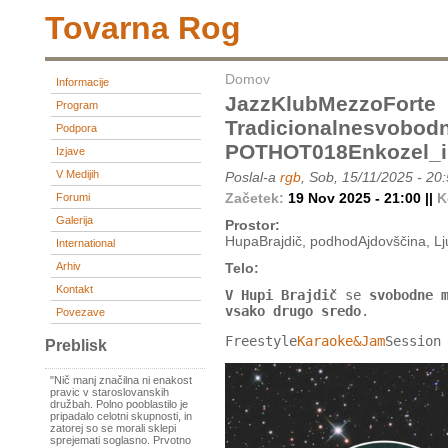
Tovarna Rog
Domov
Informacije
JazzKlubMezzoForte
Program
Tradicionalnesvobod
Podpora
POTHOT018Enkozel_
Izjave
V Medijih
Poslal-a
rgb
, Sob, 15/11/2025 - 20
Začetek:
19 Nov 2025 - 21:00 ||
K
Forumi
Galerija
Prostor:
HupaBrajdič, podhodAjdovščina, Lj
International
Arhiv
Telo:
Kontakt
V Hupi Brajdič
se
svobodne 
vsako drugo sredo
.
Povezave
Freestyle
Karaoke&Jam
Session
Preblisk
"Nič manj značilna ni enakost
pravic v staroslovanskih
družbah. Polno pooblastilo je
pripadalo celotni skupnosti, in
zatorej so se morali sklepi
sprejemati soglasno. Prvotno