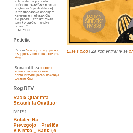
je beseda
mir
pomenila
občinsko
skupščino
in hkrati
soglasnost
njenih sklepov[...]
Izraz
mir
odseva obdobje v
katerem je imel vsak član
skupnosti --
ženske ravno
tako kot moški
-- enake
pravice."
-- M. Eliade
Peticija
Peticija
Neomejeni rog uporabe
Elise's blog
| Za komentiranje se
pr
/ Support Autonomous Tovarna
Rog
Stalna peticija za
podporo
avtonomni, svobodni in
samoupravni uporabi nekdanje
tovarne Rog
Rog RTV
Radix Quadrata
Sexaginta Quattuor
PARTE 1:
Butalce Na
Prevzgojo _ Prašiča
V Kletko _ Bankirje