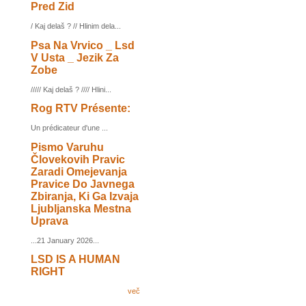
Pred Zid
/ Kaj delaš ? // Hlinim dela...
Psa Na Vrvico _ Lsd
V Usta _ Jezik Za
Zobe
///// Kaj delaš ? //// Hlini...
Rog RTV Présente:
Un prédicateur d'une ...
Pismo Varuhu
Človekovih Pravic
Zaradi Omejevanja
Pravice Do Javnega
Zbiranja, Ki Ga Izvaja
Ljubljanska Mestna
Uprava
...21 January 2026...
LSD IS A HUMAN
RIGHT
več