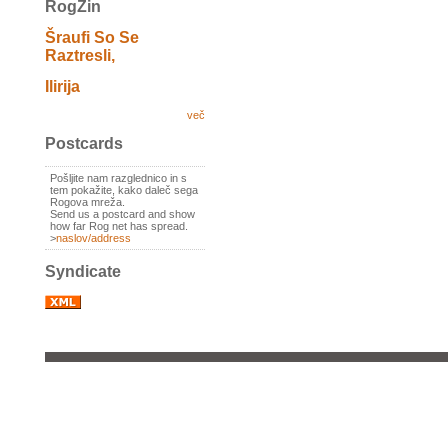
RogZin
Šraufi So Se
Raztresli,
Ilirija
več
Postcards
Pošljite nam razglednico in s
tem pokažite, kako daleč sega
Rogova mreža.
Send us a postcard and show
how far Rog net has spread.
>
naslov/address
Syndicate