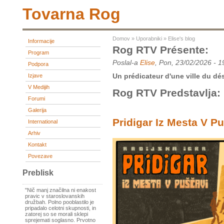
Tovarna Rog
Domov
»
Uporabniki
»
Elise's blog
Informacije
Rog RTV Présente:
Program
Poslal-a
Elise
, Pon, 23/02/2026 - 1
Podpora
Un prédicateur d'une ville du dés
Izjave
V Medijih
Rog RTV Predstavlja:
Forumi
Galerija
Pridigar Iz Mesta V P
International
Arhiv
Kontakt
Povezave
Preblisk
"Nič manj značilna ni enakost
pravic v staroslovanskih
družbah. Polno pooblastilo je
pripadalo celotni skupnosti, in
zatorej so se morali sklepi
sprejemati soglasno. Prvotno