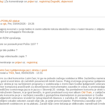
log
| Za komentiranje se
prijavi
oz.
registriraj
Dogodki, dejavnosti
ja POMLAD plakat
l-a
rgb
, Pet, 03/04/2026 - 19:26
najprej evociral s svojo belino in sivimi odtenki teksta ideološko zimo v kateri bivamo z obljubo
I kot prihajajoče Revolucije.
tri RZM vprašanja.
ste se postavili pred Pošto 1107 ?
je bilo publike ?
staja video/audio zapis ?
mentiranje se
prijavi
oz.
registriraj
etni časi Ljubljanskega jazz okteta z gosti
oslal-a
ThDi
, Ned, 05/04/2026 - 13:31
re za cikel koncertov
Letni časi
, ki ga na pobudo našega sodelavca Mihe Jazbinška name
 gosti izvesti letos ob začetkih posameznih letnih časov. Poleg izvirnega programa Ljubljans
azz okteta je na razširjenem programu v sodelovanju s tremi člani Godbe ljubljanskih veteran
zbor kompozicij aranžiranih za desetčlansko instrumentalno zasedbo in vokal, ki predstavljaj
ediščino svetovnega jazza in jazza v Sloveniji 20. stoletja. Na pomladnem koncertu je oktet s
ridruženim članom, ki je igral bendžo, in gosti predstavil svoj novi album
Old Train
, v zaključ
elu koncerta pa je v razširjeni zasedbi z gostujočima klarinetistom in pozavnistom iz Godbe
jubljanskih veteranov izvedel še nekaj klasičnih bluesov z začetka 20. stoletja. Ker je bil prvo
išljeni vokalist odsoten zaradi višje sile, je petje prevzel pianist. Poimenska zasedba vseh
lasbenih sodelavcev je na plakatu. Zaradi nižje cene tiskanja je oblikovalec naredil tudi črnob