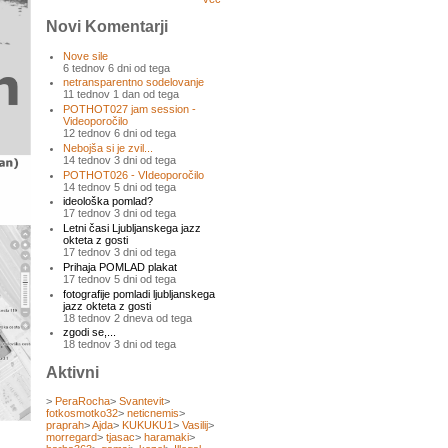
Novi Komentarji
Nove sile
6 tednov 6 dni od tega
netransparentno sodelovanje
11 tednov 1 dan od tega
POTHOT027 jam session -
Videoporočilo
12 tednov 6 dni od tega
Nebojša si je zvil...
14 tednov 3 dni od tega
POTHOT026 - VIdeoporočilo
14 tednov 5 dni od tega
ideološka pomlad?
17 tednov 3 dni od tega
Letni časi Ljubljanskega jazz
okteta z gosti
17 tednov 3 dni od tega
Prihaja POMLAD plakat
17 tednov 5 dni od tega
fotografije pomladi ljubljanskega
jazz okteta z gosti
18 tednov 2 dneva od tega
zgodi se,...
18 tednov 3 dni od tega
Aktivni
>
PeraRocha
>
Svantevit
>
fotkosmotko32
>
neticnemis
>
praprah
>
Ajda
>
KUKUKU1
>
Vasilij
>
morregard
>
tjasac
>
haramaki
>