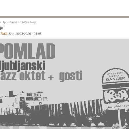
»
Uporabniki
»
ThDi's blog
ja
a
ThDi
, Sre, 18/03/2026 - 01:05