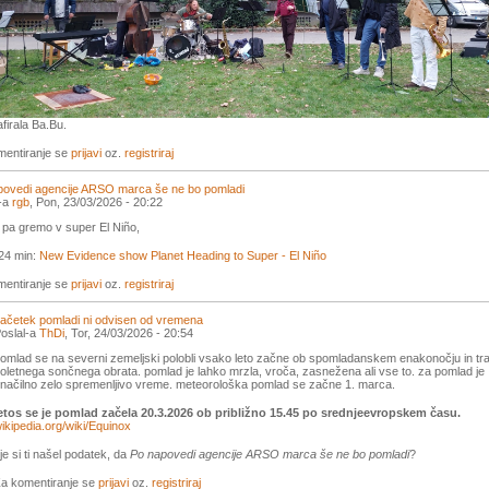
afirala Ba.Bu.
mentiranje se
prijavi
oz.
registriraj
povedi agencije ARSO marca še ne bo pomladi
l-a
rgb
, Pon, 23/03/2026 - 20:22
pa gremo v super El Niño,
24 min:
New Evidence show Planet Heading to Super - El Niño
mentiranje se
prijavi
oz.
registriraj
ačetek pomladi ni odvisen od vremena
oslal-a
ThDi
, Tor, 24/03/2026 - 20:54
omlad se na severni zemeljski polobli vsako leto začne ob spomladanskem enakonočju in tra
oletnega sončnega obrata. pomlad je lahko mrzla, vroča, zasnežena ali vse to. za pomlad je
načilno zelo spremenljivo vreme. meteorološka pomlad se začne 1. marca.
etos se je pomlad začela 20.3.2026 ob približno 15.45 po srednjeevropskem času.
ikipedia.org/wiki/Equinox
je si ti našel podatek, da
Po napovedi agencije ARSO marca še ne bo pomladi
?
a komentiranje se
prijavi
oz.
registriraj