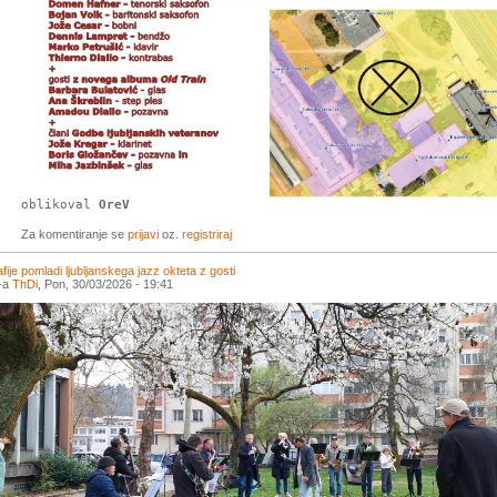
oblikoval
OreV
Za komentiranje se
prijavi
oz.
registriraj
afije pomladi ljubljanskega jazz okteta z gosti
l-a
ThDi
, Pon, 30/03/2026 - 19:41