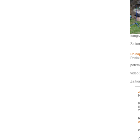
fotogr
Za ko
Po na
Posla
potem 
video 
Za ko
z
P
p
p
z
l
w
k
Z