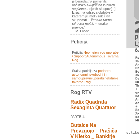
je beseda
mir
pomenila
občinsko
skupščino
in hkrati
soglasnost
njenih sklepov[...]
Izraz
mir
odseva obdobje v
katerem je imel vsak član
skupnosti --
ženske ravno
tako kot moški
-- enake
pravice."
-- M. Eliade
Peticija
Peticija
Neomejeni rog uporabe
/ Support Autonomous Tovarna
Rog
Stalna peticija za
podporo
avtonomni, svobodni in
samoupravni uporabi nekdanje
tovarne Rog
Rog RTV
Radix Quadrata
Sexaginta Quattuor
PARTE 1:
Butalce Na
Prevzgojo _ Prašiča
oblik
V Kletko _ Bankirje