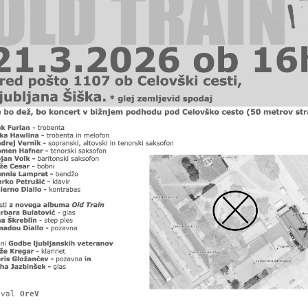
oval
OreV