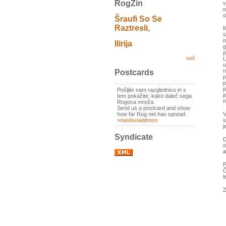
RogZin
v
o
o
Šraufi So Se
Raztresli,
K
s
m
Ilirija
g
p
več
L
u
n
Postcards
p
p
p
Pošljite nam razglednico in s
j
tem pokažite, kako daleč sega
n
Rogova mreža.
Send us a postcard and show
V
how far Rog net has spread.
s
>
naslov/address
j
Syndicate
D
o
a
P
Č
l
Z