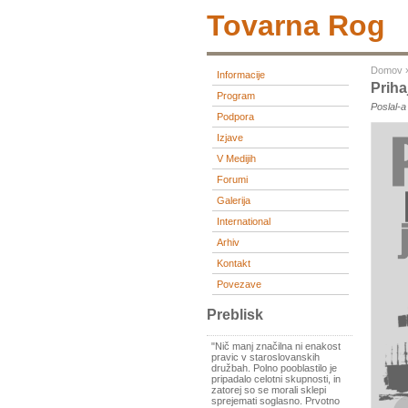
Tovarna Rog
Domov
Informacije
Priha
Program
Poslal-
Podpora
Izjave
V Medijih
Forumi
Galerija
International
Arhiv
Kontakt
Povezave
Preblisk
"Nič manj značilna ni enakost
pravic v staroslovanskih
družbah. Polno pooblastilo je
pripadalo celotni skupnosti, in
zatorej so se morali sklepi
sprejemati soglasno. Prvotno