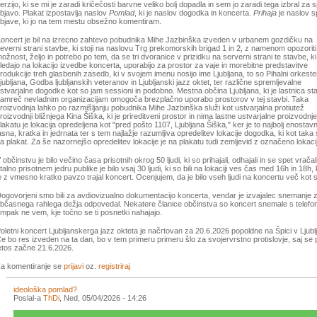
erzijo, ki se mi je zaradi kričečosti barvne veliko bolj dopadla in sem jo zaradi tega izbral za 
bjavo. Plakat izpostavlja naslov
Pomlad
, ki je naslov dogodka in koncerta.
Prihaja
je naslov s
bjave, ki jo na tem mestu obsežno komentiram.
oncert je bil na izrecno zahtevo pobudnika Mihe Jazbinška izveden v urbanem gozdičku na
everni strani stavbe, ki stoji na naslovu Trg prekomorskih brigad 1 in 2, z namenom opozoriti
ožnost, željo in potrebo po tem, da se tri dvoranice v prizidku na serverni strani te stavbe, ki
ledajo na lokacijo izvedbe koncerta, uporabijo za prostor za vaje in morebitne predstavitve
rodukcije treh glasbenih zasedb, ki v svojem imenu nosijo ime Ljubljana, to so Pihalni orkeste
jubljana, Godba ljubljanskih veteranov in Ljubljanski jazz oktet, ter različne spremljevalne
stvarjalne dogodke kot so jam sessioni in podobno. Mestna občina Ljubljana, ki je lastnica st
amreč nevladnim organizacijam omogoča brezplačno uporabo prostorov v tej stavbi. Taka
roizvodnja lahko po razmišljanju pobudnika Mihe Jazbinška služi kot ustvarjalna protiutež
roizvodnji bližnjega Kina Šiška, ki je prireditveni prostor in nima lastne ustvarjalne proizvodnj
lakatu je lokacija opredeljena kot "pred pošto 1107, Ljubljana Šiška," ker je to najbolj enostavn
asna, kratka in jedrnata ter s tem najlažje razumljiva opredelitev lokacije dogodka, ki kot taka 
a plakat. Za še nazornejšo opredelitev lokacije je na plakatu tudi zemljevid z označeno lokaci
 občinstvu je bilo večino časa prisotnih okrog 50 ljudi, ki so prihajali, odhajali in se spet vračal
talno prisotnem jedru publike je bilo vsaj 30 ljudi, ki so bili na lokaciji ves čas med 16h in 18h, 
e z vmesno kratko pavzo trajal koncert. Ocenjujem, da je bilo vseh ljudi na koncertu več kot s
ogovorjeni smo bili za avdiovizualno dokumentacijo koncerta, vendar je izvajalec snemanje 
bčasnega rahlega dežja odpovedal. Nekatere članice občinstva so koncert snemale s telefon
mpak ne vem, kje točno se ti posnetki nahajajo.
oletni koncert Ljubljanskerga jazz okteta je načrtovan za 20.6.2026 popoldne na Špici v Ljublj
e bo res izveden na ta dan, bo v tem primeru primeru šlo za svojervrstno protislovje, saj se p
etos začne 21.6.2026.
a komentiranje se
prijavi
oz.
registriraj
ideološka pomlad?
Poslal-a
ThDi
, Ned, 05/04/2026 - 14:26