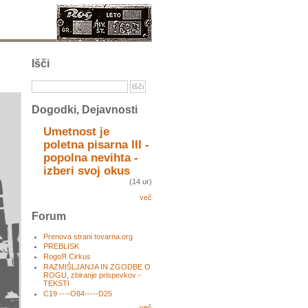
Išči
Dogodki, Dejavnosti
Umetnost je
poletna pisarna III -
popolna nevihta -
izberi svoj okus
(14 ur)
več
Forum
Prenova strani tovarna.org
PREBLISK
RogoЯ Cirkus
RAZMIŠLJANJA IN ZGODBE O
ROGU, zbiranje prispevkov -
TEKSTI
C19 ----O84-----D25
več