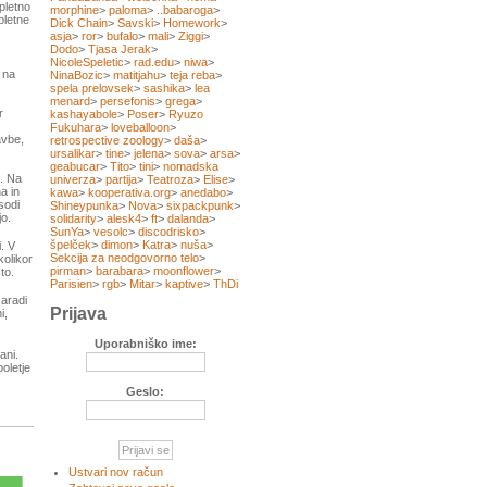
spletno
morphine
>
paloma
>
..babaroga
>
pletne
Dick Chain
>
Savski
>
Homework
>
asja
>
ror
>
bufalo
>
mali
>
Ziggi
>
Dodo
>
Tjasa Jerak
>
NicoleSpeletic
>
rad.edu
>
niwa
>
 na
NinaBozic
>
matitjahu
>
teja reba
>
spela prelovsek
>
sashika
>
lea
menard
>
persefonis
>
grega
>
r
kashayabole
>
Poser
>
Ryuzo
Fukuhara
>
loveballoon
>
avbe,
retrospective zoology
>
daša
>
ursalikar
>
tine
>
jelena
>
sova
>
arsa
>
geabucar
>
Tito
>
tini
>
nomadska
e. Na
univerza
>
partija
>
Teatroza
>
Elise
>
a in
kawa
>
kooperativa.org
>
anedabo
>
sodi
Shineypunka
>
Nova
>
sixpackpunk
>
jo.
solidarity
>
alesk4
>
ft
>
dalanda
>
SunYa
>
vesolc
>
discodrisko
>
špelček
>
dimon
>
Katra
>
nuša
>
i. V
Sekcija za neodgovorno telo
>
kolikor
pirman
>
barabara
>
moonflower
>
to.
Parisien
>
rgb
>
Mitar
>
kaptive
>
ThDi
zaradi
Prijava
i,
Uporabniško ime:
ani.
oletje
Geslo:
Ustvari nov račun