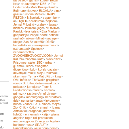
barba363
>
gamsi
>
kozel
>
Illegal
Kru
>
drustvohum
>
DEE-I
>
Tor
Lindstrand
>
MaticKrizaj
>
Kantri
>
Bučman
>
tipovej
>
ELCANA
>
simi
>
gazui
>
Simona Mehle
>
HARIS
PILTON
>
NSpeletic
>
september
>
a
>
High-I
>
Karakuma
>
željkica
>
Jernej Pribošič
>
grahek
>
jasna
>
blanco
>
loudica
>
joga
>
MONIKA
>
Panikk
>
leja jurisic
>
Eva Markun
>
gasparinjo
>
zarja
>
acer
>
potiho
>
sasha5
>
nixon
>
Mihat
>
savage
>
kbajo
>
Zas B
>
exe65
>
Džoš
>
benedikt
>
jec
>
solarpulsemusic
>
nathanaael
>
Spelcek
>
irenamarec09
>
ZVOKVSEHZVOKOV.COM
>
Jernej
Kaluža
>
zapata
>
kate
>
slavko321
>
Prisotnost steje_15O
>
urban
>
g1smo
>
Tedo
>
swagman
didgeridoo
>
kdo
>
korelc.dazajn
>
devataja
>
muki
>
Maja Dekleva
>
ska-mon
>
Tyma
>
MačuPiču
>
king
>
OMI Inštitut
>
TheWolf
>
grejpfrut
>
roiiro
>
SJ Ethnodelia
>
majalozic
>
politixxx
>
jernejpro
>
Floor 6
Productions
>
mareb
>
samob
>
primozk
>
rastko
>
Art of Living
>
ravamo
gbogda
>
mamutgong
>
becreative
>
kega
đđđ
>
nemanja
>
anais
>
inkognito
>
ov tudi
buba
>
xedor
>
Ed1
>
Ivana
>
mojra
>
o
ZionChild
>
Kolibri
>
smush
>
Ivana
Antolovic
>
dragana
>
jadranka
nem
ljubičič
>
ehrlemark
>
katja
>
gitana
angela
>
rog n roll production
tno
martin
>
ggobec2
>
mojca
>
Agata
>
bunker
>
nusa
>
ŠRAUFI
>
elo
PandaBanda
>
weischna
>
nema
>