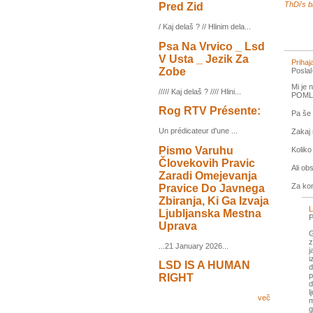
ThDi's b
Pred Zid
/ Kaj delaš ? // Hlinim dela...
Psa Na Vrvico _ Lsd
V Usta _ Jezik Za
Priha
Zobe
Posla
Mi je 
///// Kaj delaš ? //// Hlini...
POMLAD
Rog RTV Présente:
Pa še 
Un prédicateur d'une ...
Zakaj 
Pismo Varuhu
Koliko 
Človekovih Pravic
Ali ob
Zaradi Omejevanja
Za ko
Pravice Do Javnega
Zbiranja, Ki Ga Izvaja
L
Ljubljanska Mestna
P
Uprava
G
z
...21 January 2026...
j
i
LSD IS A HUMAN
d
p
RIGHT
d
l
več
m
g