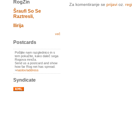
RogZin
Za komentiranje se
prijavi
oz.
regi
Šraufi So Se
Raztresli,
Ilirija
več
Postcards
Pošljite nam razglednico in s
tem pokažite, kako daleč sega
Rogova mreža.
Send us a postcard and show
how far Rog net has spread.
>
naslov/address
Syndicate