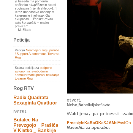
je beseda
mir
pomenila
občinsko
skupščino
in hkrati
soglasnost
njenih sklepov[...]
Izraz
mir
odseva obdobje v
katerem je imel vsak član
skupnosti --
ženske ravno
tako kot moški
-- enake
pravice."
-- M. Eliade
Peticija
Peticija
Neomejeni rog uporabe
/ Support Autonomous Tovarna
Rog
Stalna peticija za
podporo
avtonomni, svobodni in
samoupravni uporabi nekdanje
tovarne Rog
Rog RTV
Radix Quadrata
otvori
Sexaginta Quattuor
Nebojša
bolivijskeflavte
PARTE 1:
V
Vabljena, pa prine
s
si
s
sab
Butalce Na
Free
style
KaRaOKe
&
JAM
sEssIOn
Prevzgojo _ Prašiča
Navodila za uporabo:
V Kletko _ Bankirje