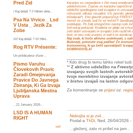
Pred Zid
Karaoke
so zastavljene s čim manj omejitvami
udeležencem. Čeprav so
karaoke
največkrat 
udeležbi spodbujamo tudi izvajalce in ustvarjal
/ Kaj delaš ? // Hlinim dela...
cirkusanti, slikarji, vizualisti, VJi, pesniki, gl
inštalacija
*
). Eno glavnih priporočil je
FREEST
Psa Na Vrvico _ Lsd
moreš se zmotiti, tudi če se hočeš?! Spodbu
sodelujejo. Po želji omogočimo nastop solo toč
V Usta _ Jezik Za
želi nekaj pokazati. Kvaliteta se giblje od vrhu
Zobe
zelo dobri ustvarjalci in izvajalci zelo različni
tiste, ki niso zelo izurjeni, in tudi ti se dostikr
Naj vsak, ki hoče aktivno sodelovati, s s
///// Kaj delaš ? //// Hlini...
Bobnarji, prinesite vsaj palčke! Če instr
instrumenta, ki ga želiš uporabljati!
Izvaja
Rog RTV Présente:
DOBRODOŠLA!
Un prédicateur d'une ...
_________________
* Kdo drug bi temu lahko rekel tudi
Pismo Varuhu
**
Z aktivno udeležbo na
Freesty
Človekovih Pravic
izvajanju svojih lastnih avtors
Zaradi Omejevanja
tvoje morebitno izvajanje avtorsk
Pravice Do Javnega
v bistvu
izvajaš na lastno odgov
Zbiranja, Ki Ga Izvaja
Za komentiranje se
prijavi
oz.
regist
Ljubljanska Mestna
Uprava
...21 January 2026...
LSD IS A HUMAN
Nebojša si je zvil...
RIGHT
Poslal-a
ThDi
, Ned, 26/04/2026 -
več
...gleženj, zato ni prišel na jam...