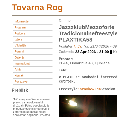
Tovarna Rog
Domov
Informacije
JazzzklubMezzoforte
Program
Tradicionalnefreesty
Podpora
PLAXTIKA58
Izjave
V Medijih
Poslal-a
ThDi
, Tor, 21/04/2026 - 0
Začetek:
23 Apr 2026 - 21:00 ||
K
Forumi
Galerija
Prostor:
PLAX, Linhartova 43, Ljubljana
International
Arhiv
Telo:
Kontakt
V PLAXu
se
svobodni interme
četrtek
.
Povezave
Freestyle
Karaoke&Jam
Session
Preblisk
"Nič manj značilna ni enakost
pravic v staroslovanskih
družbah. Polno pooblastilo je
pripadalo celotni skupnosti, in
zatorej so se morali sklepi
sprejemati soglasno. Prvotno