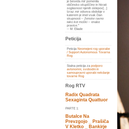
je beseda
mir
pomenila
občinsko
skupščino
in hkrati
soglasnost
njenih sklepov[...]
Izraz
mir
odseva obdobje v
katerem je imel vsak član
skupnosti --
ženske ravno
tako kot moški
-- enake
pravice."
-- M. Eliade
Peticija
Peticija
Neomejeni rog uporabe
/ Support Autonomous Tovarna
Rog
Stalna peticija za
podporo
avtonomni, svobodni in
samoupravni uporabi nekdanje
tovarne Rog
Rog RTV
Radix Quadrata
Sexaginta Quattuor
PARTE 1:
Butalce Na
Prevzgojo _ Prašiča
V Kletko _ Bankirje