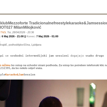
zklubMezzoforte Tradicionalnefreestylekaraoke&jamsessio
OT027 MilanMilojković
a
ThDi
, Tor, 28/04/2026 - 20:36
k:
6 Maj 2026 - 21:00 ||
Konec:
7 Maj 2026 - 01:00
:
rajdič, podhodAjdovščina, Ljubljana
upi
se
svobodni intermedijski jam sessioni
dogajajo
vsako drugo
.
m režimu
bo vstop na vzhodni strani podhoda. Za vstop bo potreben telefonski klic n
1232395
, da bo nekdo odprl vrata.
tyle
Karaoke&Jam
Session