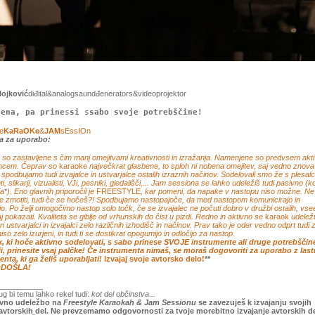
lojković
diđital&analogsaundđenerators&videoprojektor
jena, pa prine
s
si
s
sabo svoje potrebščine!
le
KaRaOKe
&
JAM
sEssIOn
a za uporabo:
e
so zastavljene s čim manj omejitvami kreativnosti in izražanja. Namenjene so predvsem akt
ncem. Čeprav so
karaoke
največkrat glasbene, to sploh ni nobena omejitev, saj vedno znova
 spodbujamo tudi izvajalce in ustvarjalce ostalih izraznih načinov. Sodelovali smo že s plesalc
i, slikarji, vizualisti, VJi, pesniki, gledališči,... Jam sessiona se lahko udeležiš tudi pasivno (k
ja
*
). Eno glavnih priporočil je
FREESTYLE
, kar pomeni, da napake v nastopu niso možne. Ne
 zmotiti, tudi če se hočeš?! Spodbujamo nastopajoče, da med nastopom komunicirajo in
jo. Po želji omogočimo nastop solo točk, če se izvajalec ne počuti dobro v družbi ostalih, vs
aj pokazati. Kvaliteta se giblje od vrhunskih do čist u pizdi. Redno in aktivno se
karaok
udeležu
i ustvarjalci in izvajalci zelo različnih izhodišč in načinov. Prav tako je oder vedno odprt tudi 
 niso zelo izurjeni, in tudi ti se dostikrat opogumijo in odločijo za nastop.
k, ki hoče aktivno sodelovati, s sabo prinese SVOJE instrumente ali druge potrebščin
i, prinesite vsaj palčke! Če instrumenta nimaš, se moraš dogovoriti za uporabo z las
nta, ki ga želiš uporabljati!
Izvajaj svoje avtorsko delo!
**
DOŠLA!
___________
ug bi temu lahko rekel tudi:
kot del občinstva...
ivno udeležbo na
Freestyle Karaokah & Jam Sessionu
se zavezuješ k izvajanju svojih
 avtorskih del. Ne prevzemamo odgovornosti za tvoje morebitno izvajanje avtorskih d