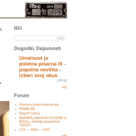
Išči
n
Dogodki, Dejavnosti
Umetnost je
poletna pisarna III -
popolna nevihta -
izberi svoj okus
(13 ur)
a
več
Forum
Prenova strani tovarna.org
PREBLISK
RogoЯ Cirkus
RAZMIŠLJANJA IN ZGODBE O
ROGU, zbiranje prispevkov -
TEKSTI
C19 ----O84-----D25
več