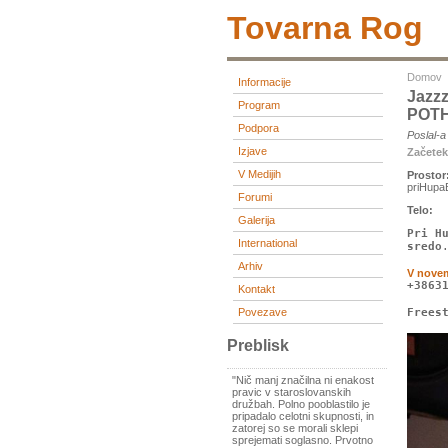
Tovarna Rog
Domov
Informacije
Jazz
Program
POTH
Podpora
Poslal-
Izjave
Začete
V Medijih
Prostor
priHupaB
Forumi
Telo:
Galerija
Pri H
International
sredo
Arhiv
V nove
+3863
Kontakt
Povezave
Frees
Preblisk
"Nič manj značilna ni enakost
pravic v staroslovanskih
družbah. Polno pooblastilo je
pripadalo celotni skupnosti, in
zatorej so se morali sklepi
sprejemati soglasno. Prvotno