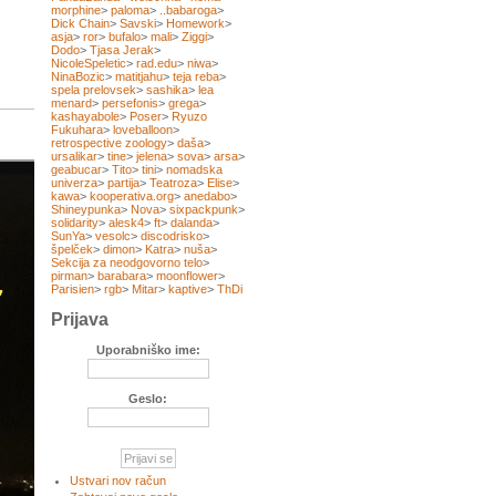
morphine
>
paloma
>
..babaroga
>
Dick Chain
>
Savski
>
Homework
>
asja
>
ror
>
bufalo
>
mali
>
Ziggi
>
Dodo
>
Tjasa Jerak
>
NicoleSpeletic
>
rad.edu
>
niwa
>
NinaBozic
>
matitjahu
>
teja reba
>
spela prelovsek
>
sashika
>
lea
menard
>
persefonis
>
grega
>
kashayabole
>
Poser
>
Ryuzo
Fukuhara
>
loveballoon
>
retrospective zoology
>
daša
>
ursalikar
>
tine
>
jelena
>
sova
>
arsa
>
geabucar
>
Tito
>
tini
>
nomadska
univerza
>
partija
>
Teatroza
>
Elise
>
kawa
>
kooperativa.org
>
anedabo
>
Shineypunka
>
Nova
>
sixpackpunk
>
solidarity
>
alesk4
>
ft
>
dalanda
>
SunYa
>
vesolc
>
discodrisko
>
špelček
>
dimon
>
Katra
>
nuša
>
Sekcija za neodgovorno telo
>
pirman
>
barabara
>
moonflower
>
Parisien
>
rgb
>
Mitar
>
kaptive
>
ThDi
Prijava
Uporabniško ime:
Geslo:
Ustvari nov račun