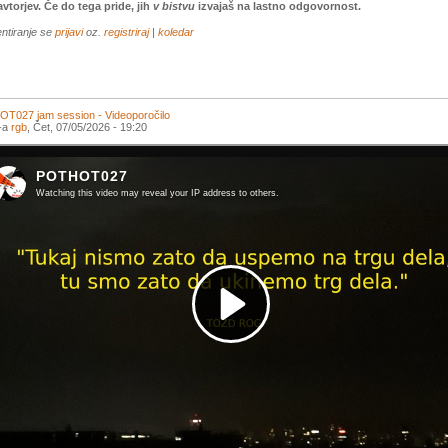
vtorjev. Če do tega pride, jih
v bistvu
izvajaš na lastno odgovornost.
ntiranje se
prijavi
oz.
registriraj
|
koledar
T027 jam session - Videoporočilo
l-a
rgb
, Čet, 07/05/2026 - 19:20