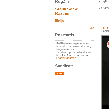
RogZin
drugih a
Za kome
Šraufi So Se
Raztresli,
Ilirija
POTHO
več
Posla
Postcards
Pošljite nam razglednico in s
tem pokažite, kako daleč sega
Rogova mreža.
Send us a postcard and show
how far Rog net has spread.
>
naslov/address
Syndicate