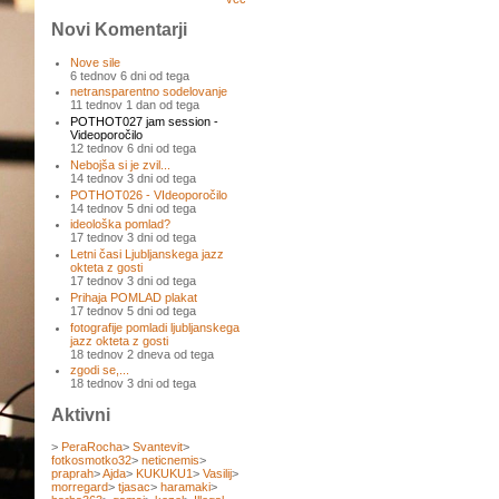
Novi Komentarji
Nove sile
6 tednov 6 dni od tega
netransparentno sodelovanje
11 tednov 1 dan od tega
POTHOT027 jam session -
Videoporočilo
12 tednov 6 dni od tega
Nebojša si je zvil...
14 tednov 3 dni od tega
POTHOT026 - VIdeoporočilo
14 tednov 5 dni od tega
ideološka pomlad?
17 tednov 3 dni od tega
Letni časi Ljubljanskega jazz
okteta z gosti
17 tednov 3 dni od tega
Prihaja POMLAD plakat
17 tednov 5 dni od tega
fotografije pomladi ljubljanskega
jazz okteta z gosti
18 tednov 2 dneva od tega
zgodi se,...
18 tednov 3 dni od tega
Aktivni
>
PeraRocha
>
Svantevit
>
fotkosmotko32
>
neticnemis
>
praprah
>
Ajda
>
KUKUKU1
>
Vasilij
>
morregard
>
tjasac
>
haramaki
>