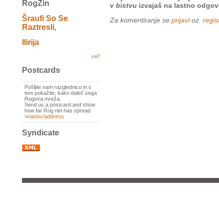
RogZin
v bistvu
izvajaš na lastno odgov
Šraufi So Se
Za komentiranje se
prijavi
oz.
regist
Raztresli,
Ilirija
več
Postcards
Pošljite nam razglednico in s
tem pokažite, kako daleč sega
Rogova mreža.
Send us a postcard and show
how far Rog net has spread.
>
naslov/address
Syndicate