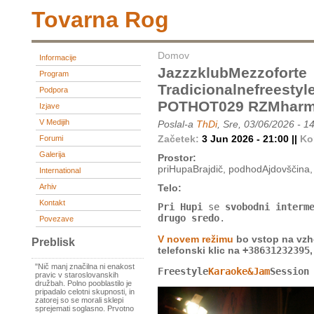
Tovarna Rog
Domov
Informacije
JazzzklubMezzoforte
Program
Tradicionalnefreesty
Podpora
POTHOT029 RZMhar
Izjave
V Medijih
Poslal-a
ThDi
, Sre, 03/06/2026 - 1
Začetek:
3 Jun 2026 - 21:00 ||
Ko
Forumi
Galerija
Prostor:
priHupaBrajdič, podhodAjdovščina, 
International
Arhiv
Telo:
Kontakt
Pri Hupi
se
svobodni interm
drugo sredo
.
Povezave
V novem režimu
bo vstop na vzh
Preblisk
telefonski klic na
+38631232395
"Nič manj značilna ni enakost
Freestyle
Karaoke&Jam
Session
pravic v staroslovanskih
družbah. Polno pooblastilo je
pripadalo celotni skupnosti, in
zatorej so se morali sklepi
sprejemati soglasno. Prvotno