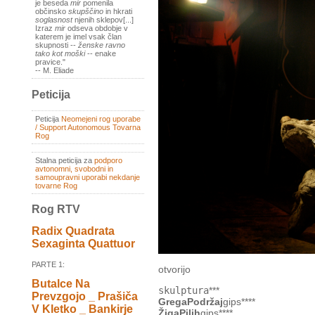
je beseda
mir
pomenila
občinsko
skupščino
in hkrati
soglasnost
njenih sklepov[...]
Izraz
mir
odseva obdobje v
katerem je imel vsak član
skupnosti --
ženske ravno
tako kot moški
-- enake
pravice."
-- M. Eliade
Peticija
Peticija
Neomejeni rog uporabe
/ Support Autonomous Tovarna
Rog
Stalna peticija za
podporo
avtonomni, svobodni in
samoupravni uporabi nekdanje
tovarne Rog
Rog RTV
Radix Quadrata
Sexaginta Quattuor
PARTE 1:
otvorijo
Butalce Na
skulptura
***
Prevzgojo _ Prašiča
GregaPodržaj
gips****
V Kletko _ Bankirje
ŽigaPilih
gips****