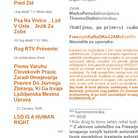
Pred Zid
zvok
/ Kaj delaš ? // Hlinim dela...
MarkoPetrušić
klavijatura
ThiernoDiallo
kontrabas
Psa Na Vrvico _ Lsd
V Usta _ Jezik Za
V
Vabljena, pa prine
s
si
s
sab
Zobe
Free
style
KaRaOKe
&
JAM
sEssIOn
///// Kaj delaš ? //// Hlini...
Navodila za uporabo:
Rog RTV Présente:
Karaoke
so zastavljene s čim manj omejitvami
udeležencem. Čeprav so
karaoke
največkrat 
udeležbi spodbujamo tudi izvajalce in ustvarjal
Un prédicateur d'une ...
cirkusanti, slikarji, vizualisti, VJi, pesniki, gl
inštalacija
*
). Eno glavnih priporočil je
FREEST
Pismo Varuhu
moreš se zmotiti, tudi če se hočeš?! Spodbu
Človekovih Pravic
sodelujejo. Po želji omogočimo nastop solo toč
želi nekaj pokazati. Kvaliteta se giblje od vrhu
Zaradi Omejevanja
zelo dobri ustvarjalci in izvajalci zelo različni
Pravice Do Javnega
tiste, ki niso zelo izurjeni, in tudi ti se dostikr
Naj vsak, ki hoče aktivno sodelovati, s s
Zbiranja, Ki Ga Izvaja
Bobnarji, prinesite vsaj palčke! Če instr
Ljubljanska Mestna
instrumenta, ki ga želiš uporabljati!
Izvaja
DOBRODOŠLA!
Uprava
_________________
...21 January 2026...
*** harmmonnnika
LSD IS A HUMAN
**** RGB
* Kdo drug bi temu lahko rekel tudi
RIGHT
**
Z aktivno udeležbo na
Freesty
izvajanju svojih lastnih avtors
več
tvoje morebitno izvajanje avtorsk