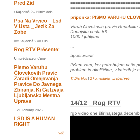
Pred Zid
===========================
===========================
/ Kaj delaš ? // Hlinim dela...
priponka: PISMO VARUHU ČLOV
Psa Na Vrvico _ Lsd
V Usta _ Jezik Za
Varuh človekovih pravic Republike 
Dunajska cesta 56
Zobe
1000 Ljubljana
///// Kaj delaš ? //// Hlini...
...
Rog RTV Présente:
Spoštovani!
Un prédicateur d'une ...
Pišem vam, ker potrebujem vašo po
Pismo Varuhu
problem in okoliščine, v katerih je n
Človekovih Pravic
Zaradi Omejevanja
ThDi's blog
|
2 komentarja
|
preberi več
Pravice Do Javnega
Zbiranja, Ki Ga Izvaja
Ljubljanska Mestna
Uprava
14/12 _Rog RTV
...21 January 2026...
rgb video dne štirinajstega decemb
LSD IS A HUMAN
RIGHT
več