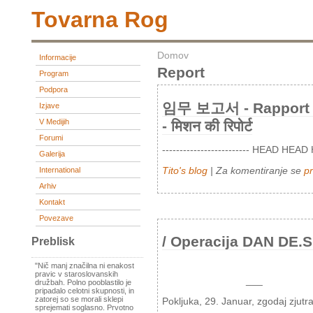
Tovarna Rog
Domov
Informacije
Report
Program
Podpora
임무 보고서 - Rapport D
Izjave
V Medijih
- मिशन की रिपोर्ट
Forumi
------------------------- HEAD HEAD
Galerija
Tito's blog
| Za komentiranje se
pr
International
Arhiv
Kontakt
Povezave
/ Operacija DAN DE.
Preblisk
"Nič manj značilna ni enakost
pravic v staroslovanskih
___
družbah. Polno pooblastilo je
pripadalo celotni skupnosti, in
zatorej so se morali sklepi
Pokljuka, 29. Januar, zgodaj zjutra
sprejemati soglasno. Prvotno