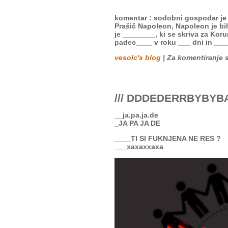
komentar : sodobni gospodar je 
Prašič Napoleon, Napoleon je bil 
je ________, ki se skriva za K
padec____ v roku ___ dni in ___
vesolc's blog
| Za komentiranje 
/// DDDEDERRBYBY
__ja.pa.ja.de
_JA PA JA DE
____TI SI FUKNJENA NE RES ?
___xaxaxxaxa