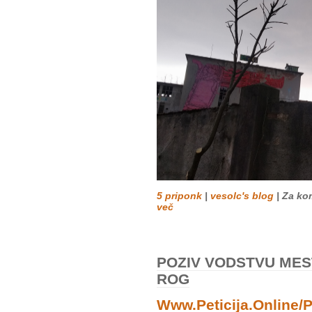
5 priponk
|
vesolc's blog
| Za ko
več
POZIV VODSTVU MES
ROG
Www.peticija.online/