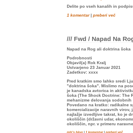
Delite po vseh kanalih in podpis
1 komentar
|
preberi več
/// Fwd / Napad Na Ro
Napad na Rog ali doktrina šoka
Podrobnosti
Objavil(a) Rok Kralj
Ustvarjeno 23 Januar 2021
Zadetkov: xxxx
Pred kratkim smo lahko sredi Lju
"doktrina šoka". Mislimo na pos
je kanadska avtorica in aktivistk
šoka (The Shock Doctrine: The Ri
mehanizme delovanja sodobnih ne
Povedano na kratko: radikalne s
komercializacije naravnih virov, 
najlažje izvedljive takrat, ko je 
okoliščin (državni udar, ekonomsk
okoliščin, npr. v primeru naravne
rgb's blog
|
1 komentar
|
preberi več