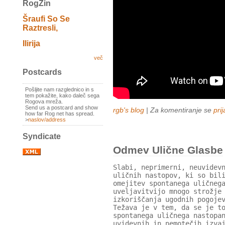
RogZin
Šraufi So Se
Raztresli,
Ilirija
več
Postcards
Pošljite nam razglednico in s
tem pokažite, kako daleč sega
Rogova mreža.
Send us a postcard and show
rgb's blog
| Za komentiranje se
prij
how far Rog net has spread.
>
naslov/address
Syndicate
Odmev Ulične Glasbe
Slabi, neprimerni, neuvidev
uličnih nastopov, ki so bil
omejitev spontanega uličneg
uveljavitvijo mnogo strožje
izkoriščanja ugodnih pogoje
Težava je v tem, da se je t
spontanega uličnega nastopa
uvidevnih in nemotečih izva