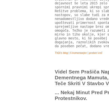
dejavnost še leta 2015 zelo
spornimi pravnimi ukrepi sp
Rešitve problema, ki so sla
nastopov, so slabe tudi za 
nenadomestljivo dodano vred
upoštevati primernost spont
sprejemljive nastope brez o
omogoča. Težko je razumeti 
mirno in tiho okolje, kjer 
glavno mesto, ki še posebej
dogajanja, raznolikih zvoko
da poseben pečat, dodano vr
ThDi's blog
|
5 komentarjev
|
preberi več
Videl Sem Prašiča N
Dementnega Mamuta, 
Teče Skriti V Stavbo V
... Nekaj Minut Pred 
Protestnikov.