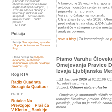
je beseda
mir
pomenila
V konvoju je 25 vozil – transporterji
občinsko
skupščino
in hkrati
avtobus, logistični center in nek
soglasnost
njenih sklepov[...]
Izraz
mir
odseva obdobje v
pripravljena na premik,
katerem je imel vsak član
Vsi samo čakajo na moj znak.
skupnosti --
ženske ravno
Cilj je Znan že od leta 2016 . Obm
tako kot moški
-- enake
pravice."
pred nekaj leti na ukaz ZJD4-/vztop
-- M. Eliade
parkirišče v strogem centru mesta 
analysis opremo.
Peticija
sova's blog
| Za komentiranje se
p
Peticija
Neomejeni rog uporabe
/ Support Autonomous Tovarna
Rog
Stalna peticija za
podporo
Pismo Varuhu Človeko
avtonomni, svobodni in
samoupravni uporabi nekdanje
Omejevanja Pravice D
tovarne Rog
Izvaja Ljubljanska M
Rog RTV
...
21 January 2026
at 01:21:08 C
Radix Quadrata
To: info@varuh-rs.si
Sexaginta Quattuor
Subject:
Odmevi ulične glasbe
PARTE 1:
...
Omejevanje spontannih uličnih 
temeljne človekove pravice. Obseg 
Butalce Na
povečuje, prišlo pa je tudi do zatir
Prevzgojo _ Prašiča
metod.
...
V Kletko _ Bankirje