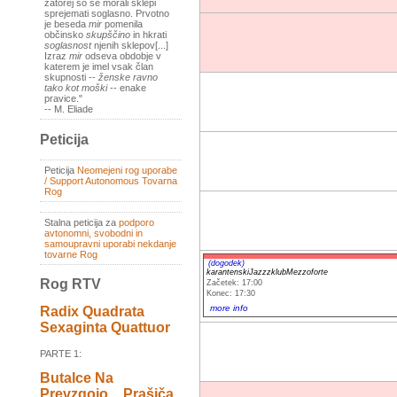
zatorej so se morali sklepi
sprejemati soglasno. Prvotno
je beseda
mir
pomenila
občinsko
skupščino
in hkrati
soglasnost
njenih sklepov[...]
Izraz
mir
odseva obdobje v
katerem je imel vsak član
skupnosti --
ženske ravno
tako kot moški
-- enake
pravice."
-- M. Eliade
Peticija
Peticija
Neomejeni rog uporabe
/ Support Autonomous Tovarna
Rog
Stalna peticija za
podporo
avtonomni, svobodni in
samoupravni uporabi nekdanje
tovarne Rog
(dogodek)
karantenskiJazzzklubMezzoforte
Rog RTV
Začetek: 17:00
Konec: 17:30
more info
Radix Quadrata
Sexaginta Quattuor
PARTE 1:
Butalce Na
Prevzgojo _ Prašiča