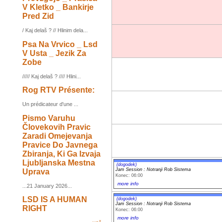
V Kletko _ Bankirje
Pred Zid
/ Kaj delaš ? // Hlinim dela...
Psa Na Vrvico _ Lsd
V Usta _ Jezik Za
Zobe
///// Kaj delaš ? //// Hlini...
Rog RTV Présente:
Un prédicateur d'une ...
Pismo Varuhu
Človekovih Pravic
Zaradi Omejevanja
Pravice Do Javnega
Zbiranja, Ki Ga Izvaja
Ljubljanska Mestna
(dogodek)
Jam Session : Notranji Rob Sistema
Uprava
Konec: 06:00
more info
...21 January 2026...
LSD IS A HUMAN
(dogodek)
Jam Session : Notranji Rob Sistema
RIGHT
Konec: 06:00
more info