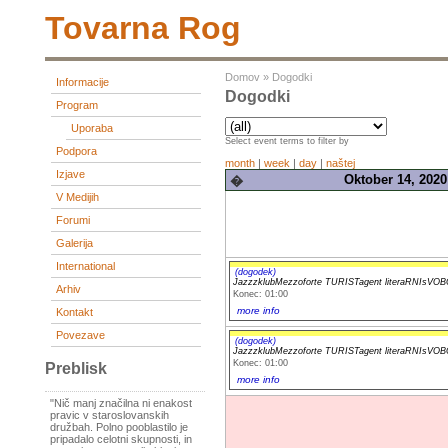
Tovarna Rog
Domov
»
Dogodki
Informacije
Dogodki
Program
Uporaba
Select event terms to filter by
Podpora
month
|
week
|
day
|
naštej
Izjave
Oktober 14, 2020
�
V Medijih
Forumi
Galerija
International
(dogodek)
JazzzklubMezzoforte TURISTagent literaRNIs
Arhiv
Konec: 01:00
more info
Kontakt
Povezave
(dogodek)
JazzzklubMezzoforte TURISTagent literaRNIs
Konec: 01:00
Preblisk
more info
"Nič manj značilna ni enakost
pravic v staroslovanskih
družbah. Polno pooblastilo je
pripadalo celotni skupnosti, in