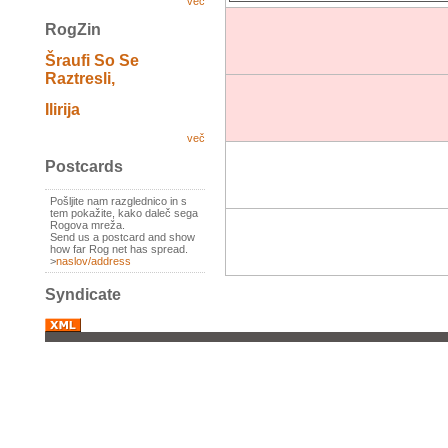
več
RogZin
Šraufi So Se
Raztresli,
Ilirija
več
Postcards
Pošljite nam razglednico in s
tem pokažite, kako daleč sega
Rogova mreža.
Send us a postcard and show
how far Rog net has spread.
>
naslov/address
Syndicate