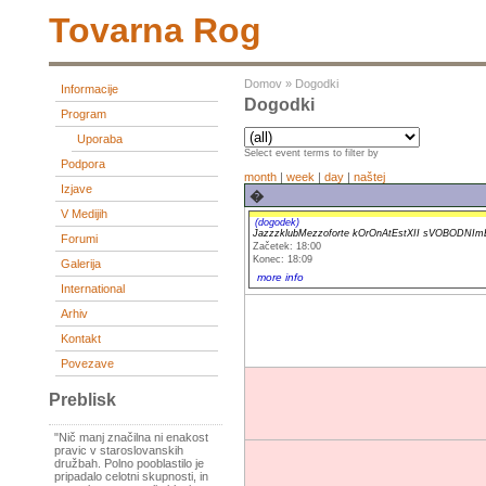
Tovarna Rog
Domov
»
Dogodki
Informacije
Dogodki
Program
Uporaba
Select event terms to filter by
Podpora
month
|
week
|
day
|
naštej
Izjave
�
V Medijih
(dogodek)
JazzzklubMezzoforte kOrOnAtEstXII sVOBODN
Forumi
Začetek: 18:00
Konec: 18:09
Galerija
more info
International
Arhiv
Kontakt
Povezave
Preblisk
"Nič manj značilna ni enakost
pravic v staroslovanskih
družbah. Polno pooblastilo je
pripadalo celotni skupnosti, in