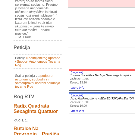
zatorej so se morali sklepi
sprejemati soglasno. Prvotno
je beseda
mir
pomenila
občinsko
skupščino
in hkrati
soglasnost
njenih sklepov[...]
Izraz
mir
odseva obdobje v
katerem je imel vsak član
skupnosti --
ženske ravno
tako kot moški
-- enake
pravice."
-- M. Eliade
Peticija
Peticija
Neomejeni rog uporabe
/ Support Autonomous Tovarna
Rog
(dogodek)
Tovarna Tovarištva Na Trgu Narodnega Izdajalca
Stalna peticija za
podporo
Začetek: 12:00
avtonomni, svobodni in
Konec: 13:30
samoupravni uporabi nekdanje
tovarne Rog
more info
(dogodek)
Rog RTV
JazzzklubMezzoforte mEDmEDIJSKIjAMsEssION
Začetek: 18:00
Radix Quadrata
Konec: 19:00
Sexaginta Quattuor
more info
PARTE 1:
Butalce Na
Prevzgojo _ Prašiča