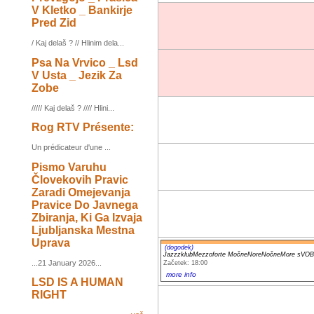
V Kletko _ Bankirje
Pred Zid
/ Kaj delaš ? // Hlinim dela...
Psa Na Vrvico _ Lsd
V Usta _ Jezik Za
Zobe
///// Kaj delaš ? //// Hlini...
Rog RTV Présente:
Un prédicateur d'une ...
Pismo Varuhu
Človekovih Pravic
Zaradi Omejevanja
Pravice Do Javnega
Zbiranja, Ki Ga Izvaja
Ljubljanska Mestna
Uprava
(dogodek)
JazzzklubMezzoforte MočneNoreNočneMore s
...21 January 2026...
Začetek: 18:00
more info
LSD IS A HUMAN
RIGHT