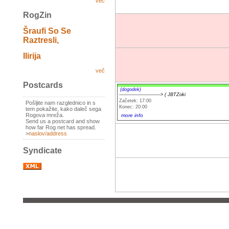
več
RogZin
Šraufi So Se
Raztresli,
Ilirija
več
Postcards
(dogodek)
---------------------------> ( JBTZoki
Začetek: 17:00
Pošljite nam razglednico in s
Konec: 20:00
tem pokažite, kako daleč sega
Rogova mreža.
more info
Send us a postcard and show
how far Rog net has spread.
>
naslov/address
Syndicate