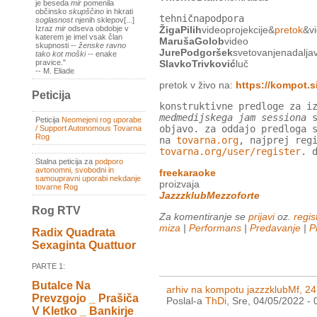
je beseda
mir
pomenila
občinsko
skupščino
in hkrati
tehničnapodpora
soglasnost
njenih sklepov[...]
ŽigaPilih
videoprojekcije&
pretok
&v
Izraz
mir
odseva obdobje v
katerem je imel vsak član
MarušaGolob
video
skupnosti --
ženske ravno
JurePodgoršek
svetovanjenadalja
tako kot moški
-- enake
SlavkoTrivković
luč
pravice."
-- M. Eliade
pretok v živo na:
https://kompot.si
Peticija
konstruktivne predloge za i
medmedijskega jam sessiona
s
Peticija
Neomejeni rog uporabe
objavo. za oddajo predloga 
/ Support Autonomous Tovarna
Rog
na
tovarna.org
, najprej reg
tovarna.org/user/register
. 
Stalna peticija za
podporo
avtonomni, svobodni in
freekaraoke
samoupravni uporabi nekdanje
proizvaja
tovarne Rog
JazzzklubMezzoforte
Rog RTV
Za komentiranje se
prijavi
oz.
regist
miza
|
Performans
|
Predavanje
|
P
Radix Quadrata
Sexaginta Quattuor
PARTE 1:
Butalce Na
arhiv na kompotu jazzzklubMf, 2
Prevzgojo _ Prašiča
Poslal-a
ThDi
, Sre, 04/05/2022 - 
V Kletko _ Bankirje