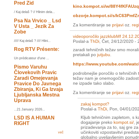
Pred Zid
kino.kompot.si/w/88Y4fKFAUz
/ Kaj delaš ? // Hlinim dela...
obzorje.kompot.si/s/kC63Pmf
Psa Na Vrvico _ Lsd
Za komentiranje se
prijavi
oz.
regi
V Usta _ Jezik Za
Zobe
videoporočilo jazzklubMf 24.12.2
///// Kaj delaš ? //// Hlini...
Poslal-a
ThDi
, Čet, 24/12/2020 - 
Rog RTV Présente:
zaradi tehničnih težav smo morali
pretakali po
jutjubu
.
Un prédicateur d'une ...
https://www.youtube.com/wa
Pismo Varuhu
Človekovih Pravic
podrobnejše poročilo o tehničnih
Zaradi Omejevanja
težav nam je onemogočilo zadostn
ne izpade tako slabo.
Pravice Do Javnega
Zbiranja, Ki Ga Izvaja
Za komentiranje se
prijavi
oz.
regi
Ljubljanska Mestna
Uprava
zakaj kompot?
Poslal-a
ThDi
, Pon, 04/01/20
...21 January 2026...
Kljub tehničnim zapletom, s k
LSD IS A HUMAN
dogajanje preko
kompot.si/
, 
RIGHT
prizadevanja za to, saj gre za
učinkoviti vzpostavitvi predst
več
globalno uveljavljenim ponudni