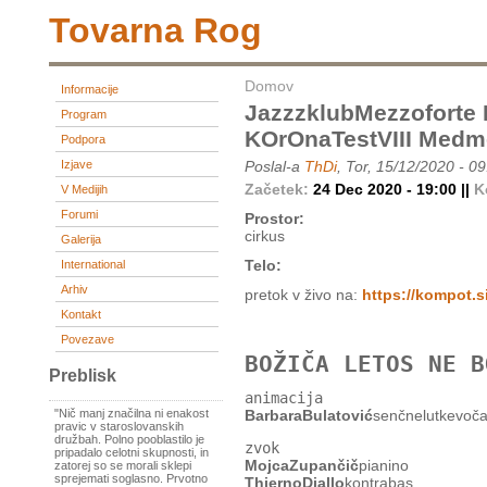
Tovarna Rog
Domov
Informacije
JazzzklubMezzoforte
Program
KOrOnaTestVIII Medm
Podpora
Izjave
Poslal-a
ThDi
, Tor, 15/12/2020 - 0
Začetek:
24 Dec 2020 - 19:00 ||
K
V Medijih
Forumi
Prostor:
cirkus
Galerija
Telo:
International
Arhiv
pretok v živo na:
https://kompot.si
Kontakt
Povezave
BOŽIČA LETOS NE B
Preblisk
animacija
BarbaraBulatović
senčnelutkevoča
"Nič manj značilna ni enakost
pravic v staroslovanskih
družbah. Polno pooblastilo je
zvok
pripadalo celotni skupnosti, in
MojcaZupančič
pianino
zatorej so se morali sklepi
sprejemati soglasno. Prvotno
ThiernoDiallo
kontrabas