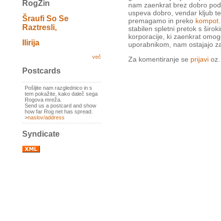
RogZin
nam zaenkrat brez dobro pod
uspeva dobro, vendar kljub t
Šraufi So Se
premagamo in preko
kompot.s
Raztresli,
stabilen spletni pretok s širo
korporacije, ki zaenkrat omog
Ilirija
uporabnikom, nam ostajajo zad
več
Za komentiranje se
prijavi
oz
Postcards
Pošljite nam razglednico in s
tem pokažite, kako daleč sega
Rogova mreža.
Send us a postcard and show
how far Rog net has spread.
>
naslov/address
Syndicate