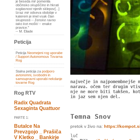
je beseda
mir
pomenila
občinsko
skupščino
in hkrati
soglasnost
njenih sklepov[...]
Izraz
mir
odseva obdobje v
katerem je imel vsak član
skupnosti --
ženske ravno
tako kot moški
-- enake
pravice."
-- M. Eliade
Peticija
Peticija
Neomejeni rog uporabe
/ Support Autonomous Tovarna
Rog
Stalna peticija za
podporo
avtonomni, svobodni in
samoupravni uporabi nekdanje
največje in najpomembnejše 
tovarne Rog
narava. očem ter drugim vti
nje ne more biti takšen, ko
Rog RTV
in jaz sem njen del.
Radix Quadrata
Sexaginta Quattuor
Temna Snov
PARTE 1:
Butalce Na
pretok v živo na:
https://kompot.si
Prevzgojo _ Prašiča
luč
V Kletko _ Bankirje