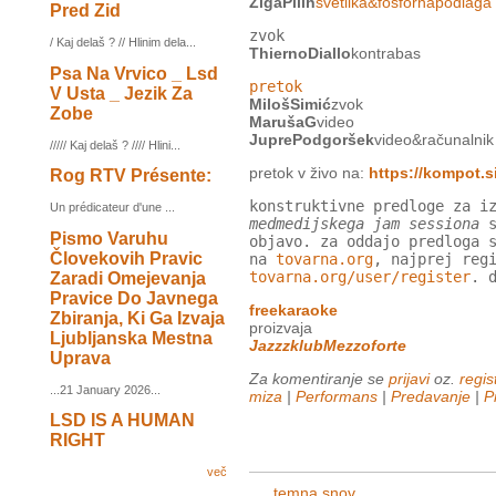
ŽigaPilih
svetilka&fosfornapodlaga
Pred Zid
zvok
/ Kaj delaš ? // Hlinim dela...
ThiernoDiallo
kontrabas
Psa Na Vrvico _ Lsd
pretok
V Usta _ Jezik Za
MilošSimić
zvok
Zobe
MarušaG
video
JuprePodgoršek
video&računalnik
///// Kaj delaš ? //// Hlini...
pretok v živo na:
https://kompot.si
Rog RTV Présente:
konstruktivne predloge za i
Un prédicateur d'une ...
medmedijskega jam sessiona
s
Pismo Varuhu
objavo. za oddajo predloga 
Človekovih Pravic
na
tovarna.org
, najprej reg
tovarna.org/user/register
. 
Zaradi Omejevanja
Pravice Do Javnega
freekaraoke
Zbiranja, Ki Ga Izvaja
proizvaja
Ljubljanska Mestna
JazzzklubMezzoforte
Uprava
Za komentiranje se
prijavi
oz.
regist
...21 January 2026...
miza
|
Performans
|
Predavanje
|
P
LSD IS A HUMAN
RIGHT
več
...temna snov