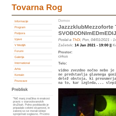
Tovarna Rog
Domov
Informacije
JazzzklubMezzofort
Program
SVOBODNImEDmEDIJ
Podpora
Izjave
Poslal-a
ThDi
, Pon, 04/01/2021 - 1
Začetek:
14 Jan 2021 - 19:00 ||
K
V Medijih
Forumi
Prostor:
cirkus
Galerija
Telo:
International
Arhiv
vidno zvezdno nočno nebo je
ne predstavlja glavnega gon
Kontakt
delež obstoja, ki preusmerj
Povezave
na to, kar izgleda,... slep
Preblisk
"Nič manj značilna ni enakost
pravic v staroslovanskih
družbah. Polno pooblastilo je
pripadalo celotni skupnosti, in
zatorej so se morali sklepi
sprejemati soglasno. Prvotno