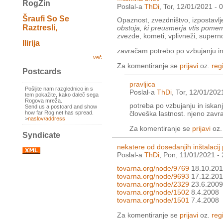
RogZin
Poslal-a
ThDi
, Tor, 12/01/2021 - 
Šraufi So Se
Opaznost, zvezdništvo, izpostavlje
Raztresli,
obstoja, ki preusmerja vtis pomemb
zvezde, kometi, vplivneži, supern
Ilirija
zavračam potrebo po vzbujanju in 
več
Za komentiranje se
prijavi
oz.
regi
Postcards
pravljica
Pošljite nam razglednico in s
Poslal-a
ThDi
, Tor, 12/01/202
tem pokažite, kako daleč sega
Rogova mreža.
potreba po vzbujanju in iskanj
Send us a postcard and show
how far Rog net has spread.
človeška lastnost. njeno zavra
>
naslov/address
Za komentiranje se
prijavi
oz
Syndicate
nekatere od dosedanjih inštalaci
Poslal-a
ThDi
, Pon, 11/01/2021 -
tovarna.org/node/9769
18.10.20
tovarna.org/node/9693
17.12.20
tovarna.org/node/2329
23.6.2009
tovarna.org/node/1502
8.4.2008
tovarna.org/node/1501
7.4.2008
Za komentiranje se
prijavi
oz.
regi