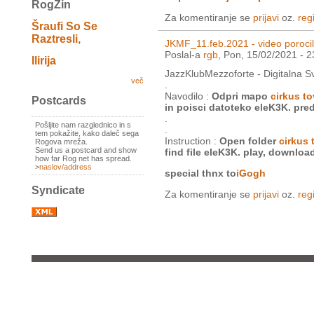
RogZin
Za komentiranje se
prijavi
oz.
regi
Šraufi So Se
Raztresli,
JKMF_11.feb.2021 - video poroci
Poslal-a
rgb
, Pon, 15/02/2021 - 2
Ilirija
JazzKlubMezzoforte - Digitalna S
več
.
Navodilo :
Odpri mapo
cirkus t
Postcards
in poisci datoteko eleK3K. predv
.
Pošljite nam razglednico in s
.
tem pokažite, kako daleč sega
Instruction :
Open folder
cirkus 
Rogova mreža.
Send us a postcard and show
find file eleK3K. play, download
how far Rog net has spread.
>
naslov/address
special thnx to
iGogh
Syndicate
Za komentiranje se
prijavi
oz.
regi