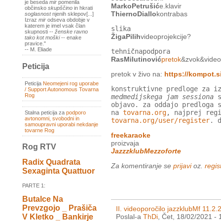
je beseda
mir
pomenila
MarkoPetrušić
e.klavir
občinsko
skupščino
in hkrati
ThiernoDiallo
kontrabas
soglasnost
njenih sklepov[...]
Izraz
mir
odseva obdobje v
katerem je imel vsak član
slika
skupnosti --
ženske ravno
ŽigaPilih
videoprojekcije?
tako kot moški
-- enake
pravice."
-- M. Eliade
tehničnapodpora
RasMilutinović
pretok
&zvok&video
Peticija
pretok v živo na:
https://kompot.si
Peticija
Neomejeni rog uporabe
konstruktivne predloge za i
/ Support Autonomous Tovarna
Rog
medmedijskega jam sessiona
s
objavo. za oddajo predloga 
na
tovarna.org
, najprej reg
Stalna peticija za
podporo
avtonomni, svobodni in
tovarna.org/user/register
. 
samoupravni uporabi nekdanje
tovarne Rog
freekaraoke
proizvaja
Rog RTV
JazzzklubMezzoforte
Radix Quadrata
Za komentiranje se
prijavi
oz.
regist
Sexaginta Quattuor
PARTE 1:
Butalce Na
Prevzgojo _ Prašiča
II. videoporočilo jazzklubMf 11.2.
V Kletko _ Bankirje
Poslal-a
ThDi
, Čet, 18/02/2021 - 