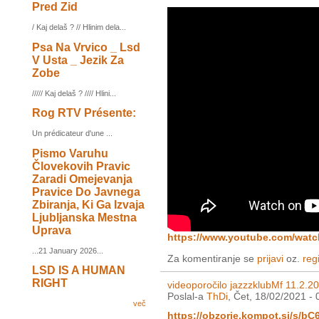
Pred Zid
/ Kaj delaš ? // Hlinim dela...
Psa Na Vrvico _ Lsd
V Usta _ Jezik Za
Zobe
///// Kaj delaš ? //// Hlini...
Rog RTV Présente:
Un prédicateur d'une ...
Pismo Varuhu
Človekovih Pravic
Zaradi Omejevanja
Pravice Do Javnega
Zbiranja, Ki Ga Izvaja
Ljubljanska Mestna
Uprava
https://www.youtube.com/wat
...21 January 2026...
Za komentiranje se
prijavi
oz.
regi
LSD IS A HUMAN
RIGHT
videoporočilo jazzzklubMf 11.2.2
Poslal-a
ThDi
, Čet, 18/02/2021 - 
več
https://obzorje.kompot.si/s/