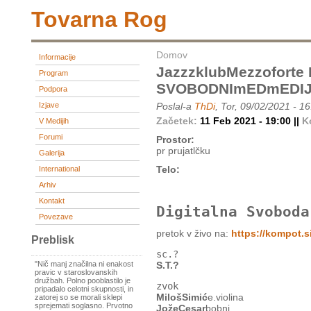
Tovarna Rog
Domov
Informacije
JazzzklubMezzoforte
Program
SVOBODNImEDmEDIJ
Podpora
Izjave
Poslal-a
ThDi
, Tor, 09/02/2021 - 1
Začetek:
11 Feb 2021 - 19:00 ||
K
V Medijih
Forumi
Prostor:
pr prujatlčku
Galerija
Telo:
International
Arhiv
Kontakt
Digitalna Svoboda
Povezave
pretok v živo na:
https://kompot.si
Preblisk
sc.?
S.T.?
"Nič manj značilna ni enakost
pravic v staroslovanskih
družbah. Polno pooblastilo je
zvok
pripadalo celotni skupnosti, in
MilošSimić
e.violina
zatorej so se morali sklepi
sprejemati soglasno. Prvotno
JožeCesar
bobni