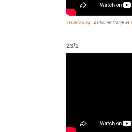
vesolc's blog
| Za komentiranje se
23/1