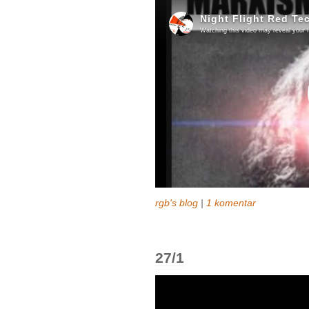
rgb's blog
|
1 komentar
27/1