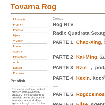
Tovarna Rog
Domov
Informacije
Rog RTV
Program
Podpora
Radix Quadrata Sexag
Izjave
V Medijih
PARTE 1:
Chao-Xing
,
Forumi
Galerija
PARTE 2:
Kai-Ming
, 
International
Arhiv
PARTE 3:
Rzm_
,_pod
Kontakt
Povezave
PARTE 4:
Kexin
, Кос
Preblisk
__
"Nič manj značilna ni enakost
pravic v staroslovanskih
PARTE 5:
Rogcosmos
družbah. Polno pooblastilo je
pripadalo celotni skupnosti, in
zatorej so se morali sklepi
PARTE 6:
Elise
, Agent
sprejemati soglasno. Prvotno