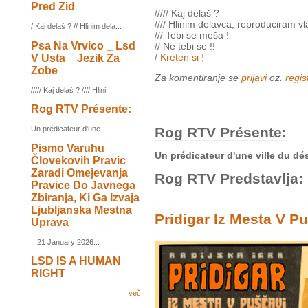
Pred Zid
///// Kaj delaš ?
//// Hlinim delavca, reproduciram vl
/ Kaj delaš ? // Hlinim dela...
/// Tebi se meša !
Psa Na Vrvico _ Lsd
// Ne tebi se !!
/
Kreten si !
V Usta _ Jezik Za
Zobe
Za komentiranje se
prijavi
oz.
regist
///// Kaj delaš ? //// Hlini...
Rog RTV Présente:
Rog RTV Présente:
Un prédicateur d'une ...
Pismo Varuhu
Un prédicateur d'une ville du dés
Človekovih Pravic
Zaradi Omejevanja
Rog RTV Predstavlja:
Pravice Do Javnega
Zbiranja, Ki Ga Izvaja
Ljubljanska Mestna
Pridigar Iz Mesta V P
Uprava
...21 January 2026...
LSD IS A HUMAN
RIGHT
več