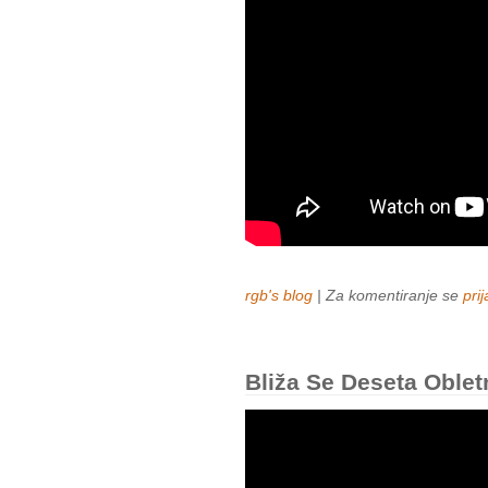
rgb's blog
| Za komentiranje se
prij
Bliža Se Deseta Oble