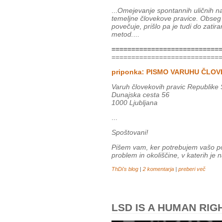
...
Omejevanje spontannih uličnih 
temeljne človekove pravice. Obseg 
povečuje, prišlo pa je tudi do zatir
metod.
...
===========================
===========================
priponka: PISMO VARUHU ČLOV
Varuh človekovih pravic Republike 
Dunajska cesta 56
1000 Ljubljana
...
Spoštovani!
Pišem vam, ker potrebujem vašo po
problem in okoliščine, v katerih je n
ThDi's blog
|
2 komentarja
|
preberi več
LSD IS A HUMAN RIG