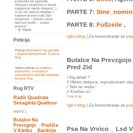
je beseda
mir
pomenila
občinsko
skupščino
in hkrati
soglasnost
njenih sklepov[...]
PARTE 7:
Sine_nomin
Izraz
mir
odseva obdobje v
katerem je imel vsak član
skupnosti --
ženske ravno
tako kot moški
-- enake
PARTE 8:
Fußzeile
,
pravice."
-- M. Eliade
rgb's blog
| Za komentiranje se
prij
Peticija
Peticija
Neomejeni rog uporabe
/ Support Autonomous Tovarna
Rog
Butalce Na Prevzgojo 
Pred Zid
Stalna peticija za
podporo
avtonomni, svobodni in
samoupravni uporabi nekdanje
/ Kaj delaš ?
tovarne Rog
// Hlinim delavca, reproduciram vla
/ Tebi se meša !
Rog RTV
// Kretčan si !
/
ne ti si
Radix Quadrata
Sexaginta Quattuor
rgb's blog
| Za komentiranje se
prij
PARTE 1:
Butalce Na
Prevzgojo _ Prašiča
Psa Na Vrvico _ Lsd V
V Kletko _ Bankirje