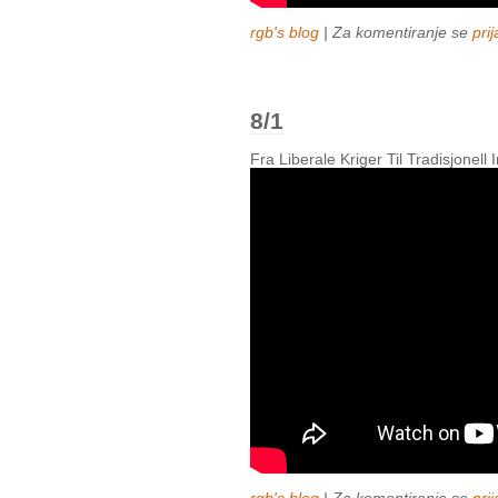
rgb's blog
| Za komentiranje se
prij
8/1
Fra Liberale Kriger Til Tradisjonell
rgb's blog
| Za komentiranje se
prij