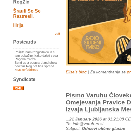
RogZin
Šraufi So Se
Raztresli,
Ilirija
več
Postcards
Pošljite nam razglednico in s
tem pokažite, kako daleč sega
Rogova mreža.
Send us a postcard and show
how far Rog net has spread.
>
naslov/address
Elise's blog
| Za komentiranje se
pr
Syndicate
Pismo Varuhu Človeko
Omejevanja Pravice D
Izvaja Ljubljanska M
...
21 January 2026
at 01:21:08 C
To: info@varuh-rs.si
Subject:
Odmevi ulične glasbe