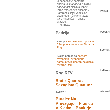
je beseda
mir
pomenila
občinsko
skupščino
in hkrati
soglasnost
njenih sklepov[...]
Izraz
mir
odseva obdobje v
Polski
katerem je imel vsak član
skupnosti --
ženske ravno
tako kot moški
-- enake
pravice."
-- M. Eliade
Русски
Peticija
Peticija
Neomejeni rog uporabe
/ Support Autonomous Tovarna
Rog
Svensk
Stalna peticija za
podporo
avtonomni, svobodni in
samoupravni uporabi nekdanje
tovarne Rog
Italiano
Rog RTV
Radix Quadrata
Sexaginta Quattuor
We are l
PARTE 1:
Butalce Na
Prevzgojo _ Prašiča
V Kletko _ Bankirje