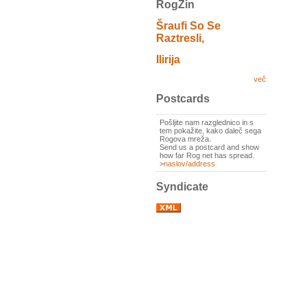
RogZin
Šraufi So Se
Raztresli,
Ilirija
več
Postcards
Pošljite nam razglednico in s
tem pokažite, kako daleč sega
Rogova mreža.
Send us a postcard and show
how far Rog net has spread.
>
naslov/address
Syndicate