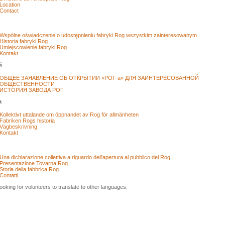
Location
Contact
Wspólne oświadczenie o udostępnieniu fabryki Rog wszystkim zainteresowanym
Historia fabryki Rog
Umiejscowienie fabryki Rog
Kontakt
й
ОБЩЕЕ ЗАЯАВЛЕНИЕ ОБ ОТКРЫТИИ «РОГ-а» ДЛЯ ЗАИНТЕРЕСОВАННОЙ
ОБЩЕСТВЕННОСТИ
ИСТОРИЯ ЗАВОДА РОГ
a
Kollektivt uttalande om öppnandet av Rog för allmänheten
Fabriken Rogs historia
Vägbeskrivning
Kontakt
Una dichiarazione collettiva a riguardo dell'apertura al pubblico del Rog
Presentazione Tovarna Rog
Storia della fabbrica Rog
Contatti
ooking for volunteers to translate to other languages.