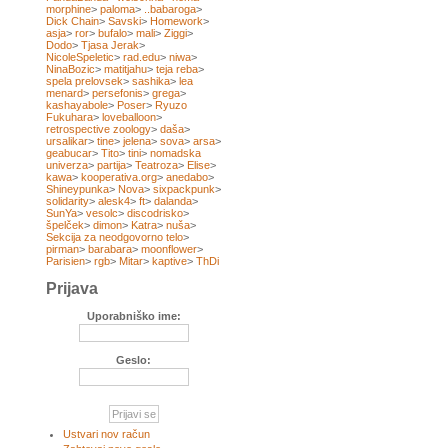
morphine
>
paloma
>
..babaroga
>
Dick Chain
>
Savski
>
Homework
>
asja
>
ror
>
bufalo
>
mali
>
Ziggi
>
Dodo
>
Tjasa Jerak
>
NicoleSpeletic
>
rad.edu
>
niwa
>
NinaBozic
>
matitjahu
>
teja reba
>
spela prelovsek
>
sashika
>
lea
menard
>
persefonis
>
grega
>
kashayabole
>
Poser
>
Ryuzo
Fukuhara
>
loveballoon
>
retrospective zoology
>
daša
>
ursalikar
>
tine
>
jelena
>
sova
>
arsa
>
geabucar
>
Tito
>
tini
>
nomadska
univerza
>
partija
>
Teatroza
>
Elise
>
kawa
>
kooperativa.org
>
anedabo
>
Shineypunka
>
Nova
>
sixpackpunk
>
solidarity
>
alesk4
>
ft
>
dalanda
>
SunYa
>
vesolc
>
discodrisko
>
špelček
>
dimon
>
Katra
>
nuša
>
Sekcija za neodgovorno telo
>
pirman
>
barabara
>
moonflower
>
Parisien
>
rgb
>
Mitar
>
kaptive
>
ThDi
Prijava
Uporabniško ime:
Geslo:
Ustvari nov račun