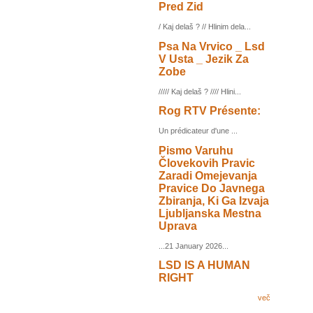
Pred Zid
/ Kaj delaš ? // Hlinim dela...
Psa Na Vrvico _ Lsd
V Usta _ Jezik Za
Zobe
///// Kaj delaš ? //// Hlini...
Rog RTV Présente:
Un prédicateur d'une ...
Pismo Varuhu
Človekovih Pravic
Zaradi Omejevanja
Pravice Do Javnega
Zbiranja, Ki Ga Izvaja
Ljubljanska Mestna
Uprava
...21 January 2026...
LSD IS A HUMAN
RIGHT
več