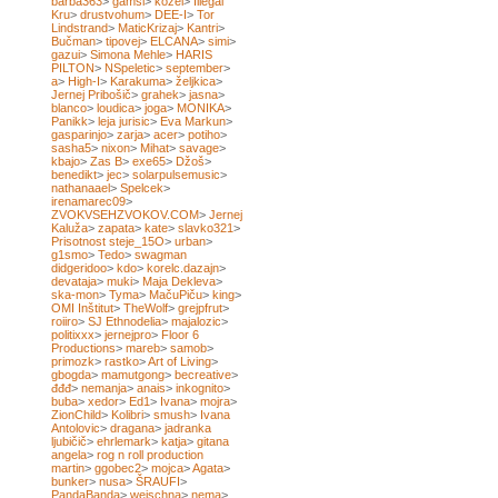
barba363
>
gamsi
>
kozel
>
Illegal
Kru
>
drustvohum
>
DEE-I
>
Tor
Lindstrand
>
MaticKrizaj
>
Kantri
>
Bučman
>
tipovej
>
ELCANA
>
simi
>
gazui
>
Simona Mehle
>
HARIS
PILTON
>
NSpeletic
>
september
>
a
>
High-I
>
Karakuma
>
željkica
>
Jernej Pribošič
>
grahek
>
jasna
>
blanco
>
loudica
>
joga
>
MONIKA
>
Panikk
>
leja jurisic
>
Eva Markun
>
gasparinjo
>
zarja
>
acer
>
potiho
>
sasha5
>
nixon
>
Mihat
>
savage
>
kbajo
>
Zas B
>
exe65
>
Džoš
>
benedikt
>
jec
>
solarpulsemusic
>
nathanaael
>
Spelcek
>
irenamarec09
>
ZVOKVSEHZVOKOV.COM
>
Jernej
Kaluža
>
zapata
>
kate
>
slavko321
>
Prisotnost steje_15O
>
urban
>
g1smo
>
Tedo
>
swagman
didgeridoo
>
kdo
>
korelc.dazajn
>
devataja
>
muki
>
Maja Dekleva
>
ska-mon
>
Tyma
>
MačuPiču
>
king
>
OMI Inštitut
>
TheWolf
>
grejpfrut
>
roiiro
>
SJ Ethnodelia
>
majalozic
>
politixxx
>
jernejpro
>
Floor 6
Productions
>
mareb
>
samob
>
primozk
>
rastko
>
Art of Living
>
gbogda
>
mamutgong
>
becreative
>
đđđ
>
nemanja
>
anais
>
inkognito
>
buba
>
xedor
>
Ed1
>
Ivana
>
mojra
>
ZionChild
>
Kolibri
>
smush
>
Ivana
Antolovic
>
dragana
>
jadranka
ljubičič
>
ehrlemark
>
katja
>
gitana
angela
>
rog n roll production
martin
>
ggobec2
>
mojca
>
Agata
>
bunker
>
nusa
>
ŠRAUFI
>
PandaBanda
>
weischna
>
nema
>