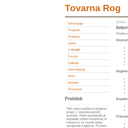
Tovarna Rog
Domov
Informacije
Inter
Program
Poslal-
Podpora
Deutsc
Izjave
V Medijih
Forumi
Galerija
International
English
Arhiv
Kontakt
Povezave
Preblisk
Españo
"Nič manj značilna ni enakost
pravic v staroslovanskih
družbah. Polno pooblastilo je
Françai
pripadalo celotni skupnosti, in
zatorej so se morali sklepi
sprejemati soglasno. Prvotno