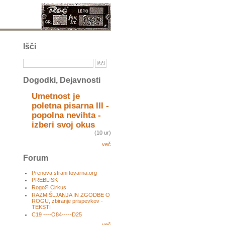
Išči
Dogodki, Dejavnosti
Umetnost je
poletna pisarna III -
popolna nevihta -
izberi svoj okus
(10 ur)
več
Forum
Prenova strani tovarna.org
PREBLISK
RogoЯ Cirkus
RAZMIŠLJANJA IN ZGODBE O
ROGU, zbiranje prispevkov -
TEKSTI
C19 ----O84-----D25
več