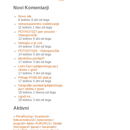
Novi Komentarji
Nove sile
6 tednov 6 dni od tega
netransparentno sodelovanje
11 tednov 1 dan od tega
POTHOT027 jam session -
Videoporočilo
12 tednov 6 dni od tega
Nebojša si je zvil...
14 tednov 3 dni od tega
POTHOT026 - VIdeoporočilo
14 tednov 5 dni od tega
ideološka pomlad?
17 tednov 3 dni od tega
Letni časi Ljubljanskega jazz
okteta z gosti
17 tednov 3 dni od tega
Prihaja POMLAD plakat
17 tednov 5 dni od tega
fotografije pomladi ljubljanskega
jazz okteta z gosti
18 tednov 2 dneva od tega
zgodi se,...
18 tednov 3 dni od tega
Aktivni
>
PeraRocha
>
Svantevit
>
fotkosmotko32
>
neticnemis
>
praprah
>
Ajda
>
KUKUKU1
>
Vasilij
>
morregard
>
tjasac
>
haramaki
>