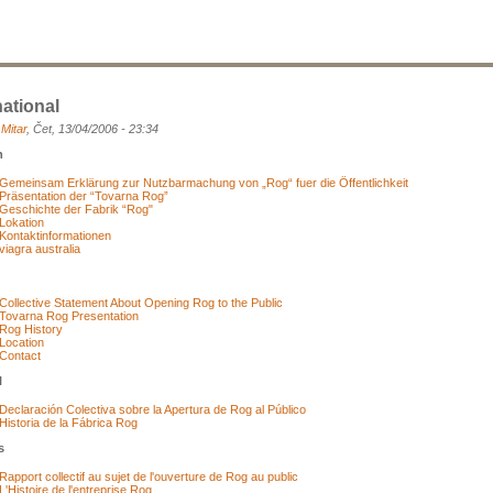
national
a
Mitar
, Čet, 13/04/2006 - 23:34
h
Gemeinsam Erklärung zur Nutzbarmachung von „Rog“ fuer die Öffentlichkeit
Präsentation der “Tovarna Rog”
Geschichte der Fabrik “Rog"
Lokation
Kontaktinformationen
viagra australia
Collective Statement About Opening Rog to the Public
Tovarna Rog Presentation
Rog History
Location
Contact
l
Declaración Colectiva sobre la Apertura de Rog al Público
Historia de la Fábrica Rog
s
Rapport collectif au sujet de l'ouverture de Rog au public
L'Histoire de l'entreprise Rog