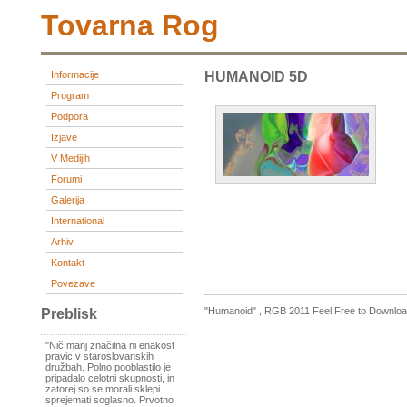
Tovarna Rog
Informacije
HUMANOID 5D
Program
Podpora
Izjave
V Medijih
Forumi
Galerija
International
Arhiv
Kontakt
Povezave
"Humanoid" , RGB 2011 Feel Free to Download
Preblisk
"Nič manj značilna ni enakost
pravic v staroslovanskih
družbah. Polno pooblastilo je
pripadalo celotni skupnosti, in
zatorej so se morali sklepi
sprejemati soglasno. Prvotno