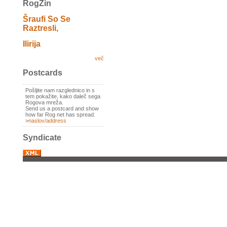
RogZin
Šraufi So Se
Raztresli,
Ilirija
več
Postcards
Pošljite nam razglednico in s
tem pokažite, kako daleč sega
Rogova mreža.
Send us a postcard and show
how far Rog net has spread.
>
naslov/address
Syndicate