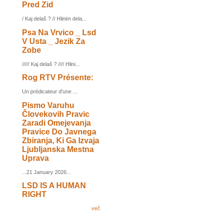
Pred Zid
/ Kaj delaš ? // Hlinim dela...
Psa Na Vrvico _ Lsd
V Usta _ Jezik Za
Zobe
///// Kaj delaš ? //// Hlini...
Rog RTV Présente:
Un prédicateur d'une ...
Pismo Varuhu
Človekovih Pravic
Zaradi Omejevanja
Pravice Do Javnega
Zbiranja, Ki Ga Izvaja
Ljubljanska Mestna
Uprava
...21 January 2026...
LSD IS A HUMAN
RIGHT
več