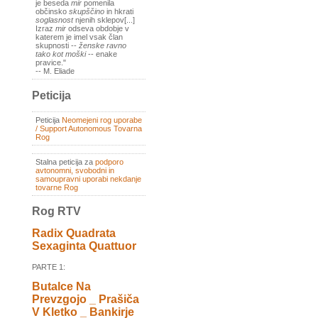
je beseda
mir
pomenila
občinsko
skupščino
in hkrati
soglasnost
njenih sklepov[...]
Izraz
mir
odseva obdobje v
katerem je imel vsak član
skupnosti --
ženske ravno
tako kot moški
-- enake
pravice."
-- M. Eliade
Peticija
Peticija
Neomejeni rog uporabe
/ Support Autonomous Tovarna
Rog
Stalna peticija za
podporo
avtonomni, svobodni in
samoupravni uporabi nekdanje
tovarne Rog
Rog RTV
Radix Quadrata
Sexaginta Quattuor
PARTE 1:
Butalce Na
Prevzgojo _ Prašiča
V Kletko _ Bankirje