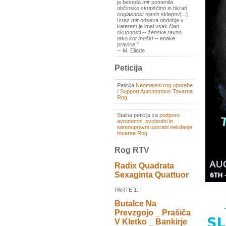
je beseda
mir
pomenila
občinsko
skupščino
in hkrati
soglasnost
njenih sklepov[...]
Izraz
mir
odseva obdobje v
katerem je imel vsak član
skupnosti --
ženske ravno
tako kot moški
-- enake
pravice."
-- M. Eliade
Peticija
Peticija
Neomejeni rog uporabe
/ Support Autonomous Tovarna
Rog
Stalna peticija za
podporo
avtonomni, svobodni in
samoupravni uporabi nekdanje
tovarne Rog
Rog RTV
Radix Quadrata
Sexaginta Quattuor
PARTE 1:
Butalce Na
Prevzgojo _ Prašiča
V Kletko _ Bankirje