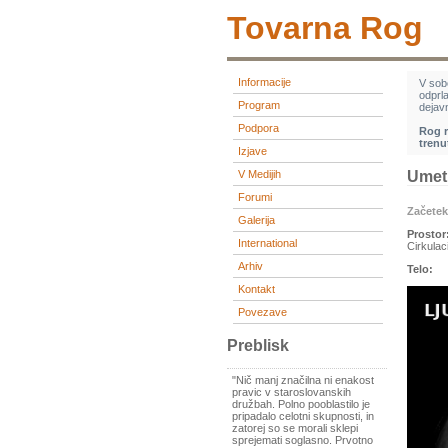
Tovarna Rog
Informacije
V sob
odprl
Program
dejavn
Podpora
Rog r
trenu
Izjave
V Medijih
Umetn
Forumi
Začete
Galerija
Prostor
International
Cirkulac
Arhiv
Telo:
Kontakt
Povezave
Preblisk
"Nič manj značilna ni enakost
pravic v staroslovanskih
družbah. Polno pooblastilo je
pripadalo celotni skupnosti, in
zatorej so se morali sklepi
sprejemati soglasno. Prvotno