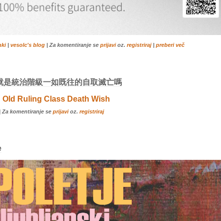
nki
|
vesolc's blog
| Za komentiranje se
prijavi
oz.
registriraj
|
preberi več
就是統治階級一如既往的自取滅亡嗎
 Old Ruling Class Death Wish
| Za komentiranje se
prijavi
oz.
registriraj
e