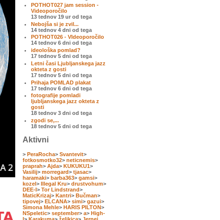
POTHOT027 jam session -
Videoporočilo
13 tednov 19 ur od tega
Nebojša si je zvil...
14 tednov 4 dni od tega
POTHOT026 - VIdeoporočilo
14 tednov 6 dni od tega
ideološka pomlad?
17 tednov 5 dni od tega
Letni časi Ljubljanskega jazz
okteta z gosti
17 tednov 5 dni od tega
Prihaja POMLAD plakat
17 tednov 6 dni od tega
fotografije pomladi
ljubljanskega jazz okteta z
gosti
18 tednov 3 dni od tega
zgodi se,...
18 tednov 5 dni od tega
Aktivni
>
PeraRocha
>
Svantevit
>
fotkosmotko32
>
neticnemis
>
praprah
>
Ajda
>
KUKUKU1
>
Vasilij
>
morregard
>
tjasac
>
haramaki
>
barba363
>
gamsi
>
kozel
>
Illegal Kru
>
drustvohum
>
DEE-I
>
Tor Lindstrand
>
MaticKrizaj
>
Kantri
>
Bučman
>
tipovej
>
ELCANA
>
simi
>
gazui
>
Simona Mehle
>
HARIS PILTON
>
NSpeletic
>
september
>
a
>
High-
I
>
Karakuma
>
željkica
>
Jernej