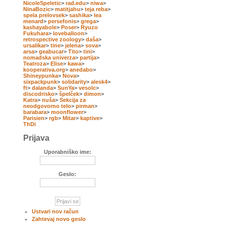
NicoleSpeletic
>
rad.edu
>
niwa
>
NinaBozic
>
matitjahu
>
teja reba
>
spela prelovsek
>
sashika
>
lea
menard
>
persefonis
>
grega
>
kashayabole
>
Poser
>
Ryuzo
Fukuhara
>
loveballoon
>
retrospective zoology
>
daša
>
ursalikar
>
tine
>
jelena
>
sova
>
arsa
>
geabucar
>
Tito
>
tini
>
nomadska univerza
>
partija
>
Teatroza
>
Elise
>
kawa
>
kooperativa.org
>
anedabo
>
Shineypunka
>
Nova
>
sixpackpunk
>
solidarity
>
alesk4
>
ft
>
dalanda
>
SunYa
>
vesolc
>
discodrisko
>
špelček
>
dimon
>
Katra
>
nuša
>
Sekcija za
neodgovorno telo
>
pirman
>
barabara
>
moonflower
>
Parisien
>
rgb
>
Mitar
>
kaptive
>
ThDi
Prijava
Uporabniško ime:
Geslo:
Ustvari nov račun
Zahtevaj novo geslo