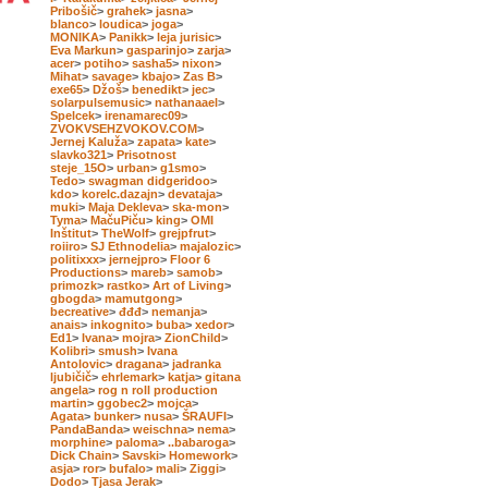
Pribošič
>
grahek
>
jasna
>
blanco
>
loudica
>
joga
>
MONIKA
>
Panikk
>
leja jurisic
>
Eva Markun
>
gasparinjo
>
zarja
>
acer
>
potiho
>
sasha5
>
nixon
>
Mihat
>
savage
>
kbajo
>
Zas B
>
exe65
>
Džoš
>
benedikt
>
jec
>
solarpulsemusic
>
nathanaael
>
Spelcek
>
irenamarec09
>
ZVOKVSEHZVOKOV.COM
>
Jernej Kaluža
>
zapata
>
kate
>
slavko321
>
Prisotnost
steje_15O
>
urban
>
g1smo
>
Tedo
>
swagman didgeridoo
>
kdo
>
korelc.dazajn
>
devataja
>
muki
>
Maja Dekleva
>
ska-mon
>
Tyma
>
MačuPiču
>
king
>
OMI
Inštitut
>
TheWolf
>
grejpfrut
>
roiiro
>
SJ Ethnodelia
>
majalozic
>
politixxx
>
jernejpro
>
Floor 6
Productions
>
mareb
>
samob
>
primozk
>
rastko
>
Art of Living
>
gbogda
>
mamutgong
>
becreative
>
đđđ
>
nemanja
>
anais
>
inkognito
>
buba
>
xedor
>
Ed1
>
Ivana
>
mojra
>
ZionChild
>
Kolibri
>
smush
>
Ivana
Antolovic
>
dragana
>
jadranka
ljubičič
>
ehrlemark
>
katja
>
gitana
angela
>
rog n roll production
martin
>
ggobec2
>
mojca
>
Agata
>
bunker
>
nusa
>
ŠRAUFI
>
PandaBanda
>
weischna
>
nema
>
morphine
>
paloma
>
..babaroga
>
Dick Chain
>
Savski
>
Homework
>
asja
>
ror
>
bufalo
>
mali
>
Ziggi
>
Dodo
>
Tjasa Jerak
>