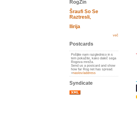
RogZin
Šraufi So Se
Raztresli,
Ilirija
več
Postcards
Pošljite nam razglednico in s
tem pokažite, kako daleč sega
Rogova mreža.
Send us a postcard and show
how far Rog net has spread.
>
naslov/address
Syndicate