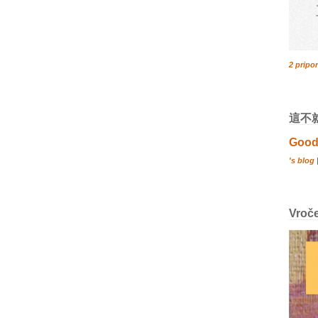
2 pripo
這不
Good
's blog
Vroč