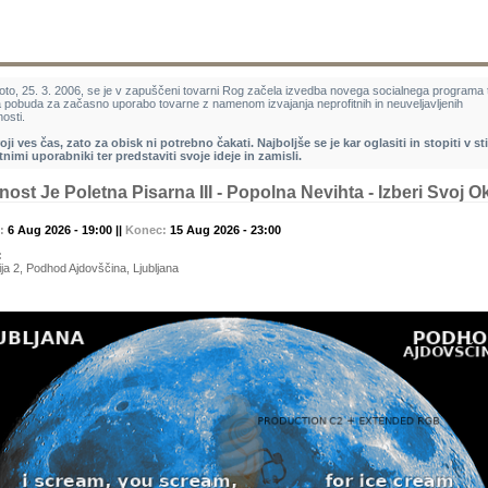
oto, 25. 3. 2006, se je v zapuščeni tovarni Rog začela izvedba novega socialnega programa 
a pobuda za začasno uporabo tovarne z namenom izvajanja neprofitnih in neuveljavljenih
osti.
oji ves čas, zato za obisk ni potrebno čakati. Najboljše se je kar oglasiti in stopiti v st
tnimi uporabniki ter predstaviti svoje ideje in zamisli.
ost Je Poletna Pisarna III - Popolna Nevihta - Izberi Svoj O
k:
6 Aug 2026 - 19:00 ||
Konec:
15 Aug 2026 - 23:00
:
ija 2, Podhod Ajdovščina, Ljubljana