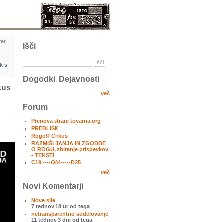
ter
Išči
ik s
Dogodki, Dejavnosti
kus
več
Forum
Prenova strani tovarna.org
PREBLISK
RogoЯ Cirkus
RAZMIŠLJANJA IN ZGODBE
O ROGU, zbiranje prispevkov
- TEKSTI
C19 ----O84-----D25
več
Novi Komentarji
Nove sile
7 tednov 18 ur od tega
netransparentno sodelovanje
11 tednov 3 dni od tega