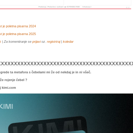
 je poletna pisarna 2024
 je poletna pisarna 2025
k
| Za komentiranje se
prijavi
oz.
registriraj
|
koledar
XXXXXXXXXXXXXXXXXXXXXXXXXXXXXXXXXXXXXXXXX
ogrede ta metafora s čebelami mi že od nekdaj je in ni všeč.
e že rojenje ćebel ?
aj kimi.com