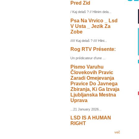
Pred Zid
/ Kaj delaš ? // Hlinim dela...
Psa Na Vrvico _ Lsd
V Usta _ Jezik Za
Zobe
///// Kaj delaš ? //// Hlini...
Rog RTV Présente:
Un prédicateur d'une ...
Pismo Varuhu
Človekovih Pravic
Zaradi Omejevanja
Pravice Do Javnega
Zbiranja, Ki Ga Izvaja
Ljubljanska Mestna
Uprava
...21 January 2026...
LSD IS A HUMAN
RIGHT
več