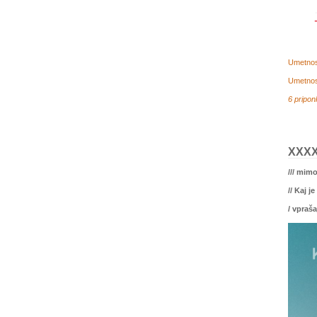
Umetnost
Umetnost
6 pripon
XXX
/// mim
// Kaj j
/ vpraš