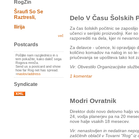
RogZin
Šraufi So Se
Delo V Času Šolskih P
Raztresli,
Ilirija
Za čas šolskih počitnic se zaposlijo
učenci v serijski proizvodnji. Ker s
več
razporediti na dela, kjer ni nevarno
Postcards
Za delavce - učence, ki opravljajo 
količino komadov na nalog in so le-
Pošljite nam razglednico in s
priučevanja se upošteva tako kot 
tem pokažite, kako daleč sega
Rogova mreža.
Vir: Obvestilo Organizacijske služb
Send us a postcard and show
how far Rog net has spread.
>
naslov/address
1 komentar
Syndicate
Modri Ovratnik
Direktor dobi novo delovno haljo v
24, vodja planerjev pa na 20 mese
nove halje vsakih 18 mesecev.
Vir: nenaslovljen in nedatiran nep
zaščitnih oblačil v Tovarni "Rog" iz 