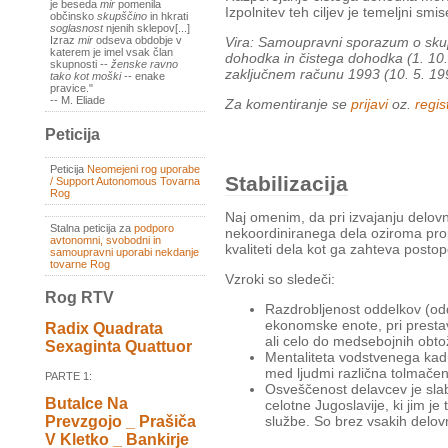
je beseda
mir
pomenila
Izpolnitev teh ciljev je temeljni sm
občinsko
skupščino
in hkrati
soglasnost
njenih sklepov[...]
Vira: Samoupravni sporazum o skup
Izraz
mir
odseva obdobje v
katerem je imel vsak član
dohodka in čistega dohodka (1. 10.
skupnosti --
ženske ravno
zaključnem računu 1993 (10. 5. 19
tako kot moški
-- enake
pravice."
-- M. Eliade
Za komentiranje se
prijavi
oz.
regist
Peticija
Peticija
Neomejeni rog uporabe
Stabilizacija
/ Support Autonomous Tovarna
Rog
Naj omenim, da pri izvajanju delovni
Stalna peticija za
podporo
nekoordiniranega dela oziroma pro
avtonomni, svobodni in
kvaliteti dela kot ga zahteva postop
samoupravni uporabi nekdanje
tovarne Rog
Vzroki so sledeči:
Rog RTV
Razdrobljenost oddelkov (od
ekonomske enote, pri prestavi
Radix Quadrata
ali celo do medsebojnih obto
Sexaginta Quattuor
Mentaliteta vodstvenega kadr
med ljudmi različna tolmačen
PARTE 1:
Osveščenost delavcev je slaba
Butalce Na
celotne Jugoslavije, ki jim je 
službe. So brez vsakih delov
Prevzgojo _ Prašiča
V Kletko _ Bankirje