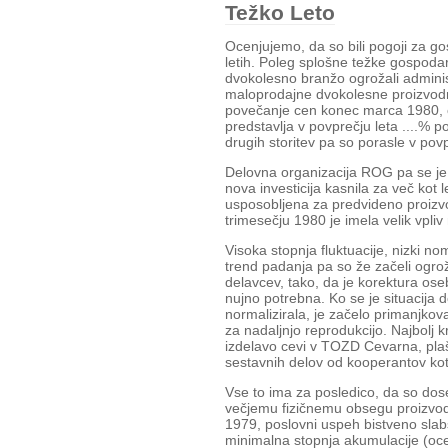
Težko Leto
Ocenjujemo, da so bili pogoji za gos
letih. Poleg splošne težke gospodars
dvokolesno branžo ogrožali adminis
maloprodajne dvokolesne proizvod
povečanje cen konec marca 1980, 
predstavlja v povprečju leta ....% 
drugih storitev pa so porasle v po
Delovna organizacija ROG pa se je z
nova investicija kasnila za več kot l
usposobljena za predvideno proizvo
trimesečju 1980 je imela velik vpliv
Visoka stopnja fluktuacije, nizki no
trend padanja pa so že začeli ogro
delavcev, tako, da je korektura oseb
nujno potrebna. Ko se je situacija 
normalizirala, je začelo primanjkov
za nadaljnjo reprodukcijo. Najbolj k
izdelavo cevi v TOZD Cevarna, plaš
sestavnih delov od kooperantov kot so
Vse to ima za posledico, da so dosež
večjemu fizičnemu obsegu proizvod
1979, poslovni uspeh bistveno slab
minimalna stopnja akumulacije (oc