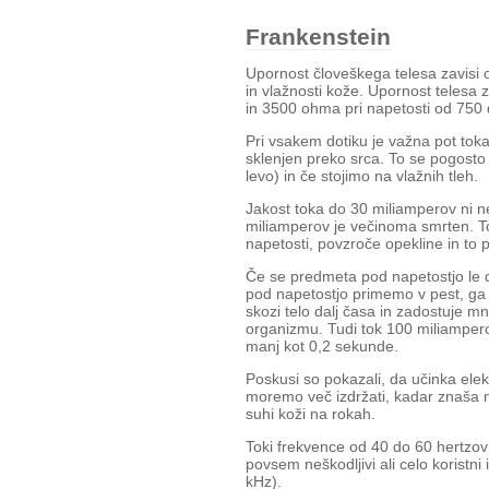
Frankenstein
Upornost človeškega telesa zavisi o
in vlažnosti kože. Upornost telesa
in 3500 ohma pri napetosti od 750 
Pri vsakem dotiku je važna pot toka
sklenjen preko srca. To se pogosto 
levo) in če stojimo na vlažnih tleh.
Jakost toka do 30 miliamperov ni ne
miliamperov je večinoma smrten. To
napetosti, povzroče opekline in to p
Če se predmeta pod napetostjo le d
pod napetostjo primemo v pest, ga 
skozi telo dalj časa in zadostuje 
organizmu. Tudi tok 100 miliamperov
manj kot 0,2 sekunde.
Poskusi so pokazali, da učinka el
moremo več izdržati, kadar znaša na
suhi koži na rokah.
Toki frekvence od 40 do 60 hertzov 
povsem neškodljivi ali celo koristni
kHz).