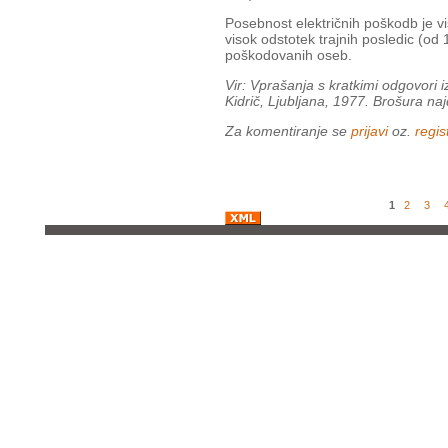
Posebnost električnih poškodb je v
visok odstotek trajnih posledic (od 
poškodovanih oseb.
Vir: Vprašanja s kratkimi odgovori i
Kidrič, Ljubljana, 1977. Brošura na
Za komentiranje se
prijavi
oz.
regist
1
2
3