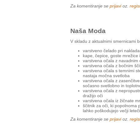
Za komentiranje se
prijavi
oz.
regist
Naša Moda
V skladu z aktualnimi smernicami b
varstveno čelado pri nakladal
kape, čepice, goste mrežice in
varstvena očala z navadnim o
varstvena očala z bočnim ščit
varstvena očala s temnimi stekl
nastaja močna svetloba
varstvena očala z zasenčitveni
sočasno svetlobno in toplotn
varstvena očala z nepropustni
dražijo oči
varstvena očala iz žičnate mre
ščitnik za oči, ki popolnoma po
lahko poškodujejo večji leteči 
Za komentiranje se
prijavi
oz.
regist