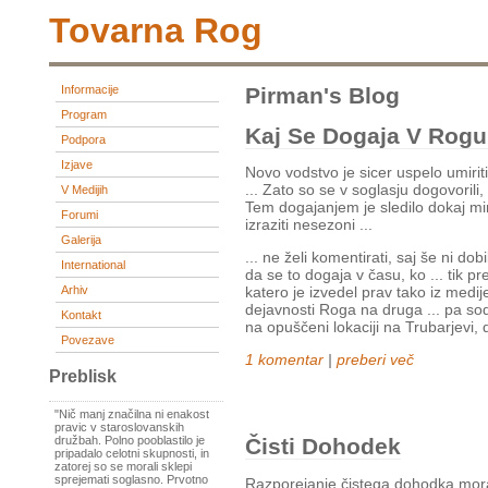
Tovarna Rog
Informacije
Pirman's Blog
Program
Kaj Se Dogaja V Rog
Podpora
Izjave
Novo vodstvo je sicer uspelo umirit
... Zato so se v soglasju dogovorili,
V Medijih
Tem dogajanjem je sledilo dokaj mir
Forumi
izraziti nesezoni ...
Galerija
... ne želi komentirati, saj še ni d
International
da se to dogaja v času, ko ... tik 
Arhiv
katero je izvedel prav tako iz medi
dejavnosti Roga na druga ... pa sod
Kontakt
na opuščeni lokaciji na Trubarjevi, 
Povezave
1 komentar
|
preberi več
Preblisk
"Nič manj značilna ni enakost
pravic v staroslovanskih
družbah. Polno pooblastilo je
Čisti Dohodek
pripadalo celotni skupnosti, in
zatorej so se morali sklepi
sprejemati soglasno. Prvotno
Razporejanje čistega dohodka mora 