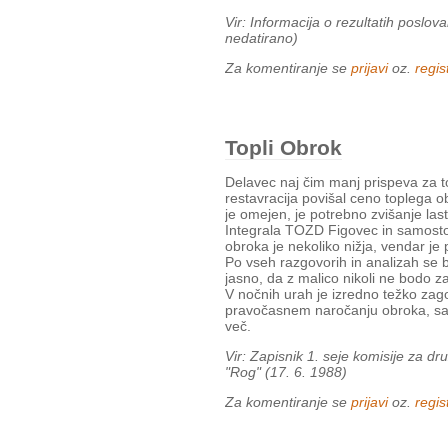
Vir: Informacija o rezultatih poslo
nedatirano)
Za komentiranje se
prijavi
oz.
regist
Topli Obrok
Delavec naj čim manj prispeva za to
restavracija povišal ceno toplega 
je omejen, je potrebno zvišanje las
Integrala TOZD Figovec in samosto
obroka je nekoliko nižja, vendar je p
Po vseh razgovorih in analizah se b
jasno, da z malico nikoli ne bodo za
V nočnih urah je izredno težko zago
pravočasnem naročanju obroka, sami
več.
Vir: Zapisnik 1. seje komisije za 
"Rog" (17. 6. 1988)
Za komentiranje se
prijavi
oz.
regist