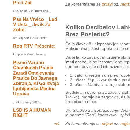
Pred Zid
Za komentiranje se
prijavi
oz.
regist
/ Kaj delaš ? // Hlinim dela...
Psa Na Vrvico _ Lsd
V Usta _ Jezik Za
Koliko Decibelov Lah
Zobe
Brez Posledic?
///// Kaj delaš ? //// Hlini...
Če je človek 8 ur izpostavljen ropot
Rog RTV Présente:
Maksimalna jakost ropota pa ne sm
Un prédicateur d'une ...
Da bi lahko zavarovali organe slu
imeti osebe, ki so izpostavljene r
Pismo Varuhu
opremo, odvisno od intenzivnosti r
Človekovih Pravic
Zaradi Omejevanja
1. vato, ki varuje sluh pred ropo
Pravice Do Javnega
2. ušesni čep, ki varuje sluh pre
Zbiranja, Ki Ga Izvaja
3. ušesni ščitnik, ki varuje sluh
Ljubljanska Mestna
Sredstva in oprema za zaščito sluh
Uprava
školjko), morajo pa zagotoviti, da 
predpisane meje.
...21 January 2026...
LSD IS A HUMAN
Vir: Gradivo za izobraževanje delav
in opreme "Rog", kadrovsko - splošn
RIGHT
Za komentiranje se
prijavi
oz.
regist
več