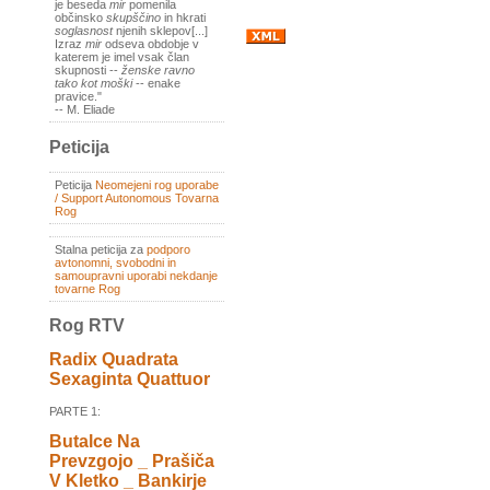
je beseda
mir
pomenila
občinsko
skupščino
in hkrati
soglasnost
njenih sklepov[...]
Izraz
mir
odseva obdobje v
katerem je imel vsak član
skupnosti --
ženske ravno
tako kot moški
-- enake
pravice."
-- M. Eliade
Peticija
Peticija
Neomejeni rog uporabe
/ Support Autonomous Tovarna
Rog
Stalna peticija za
podporo
avtonomni, svobodni in
samoupravni uporabi nekdanje
tovarne Rog
Rog RTV
Radix Quadrata
Sexaginta Quattuor
PARTE 1:
Butalce Na
Prevzgojo _ Prašiča
V Kletko _ Bankirje