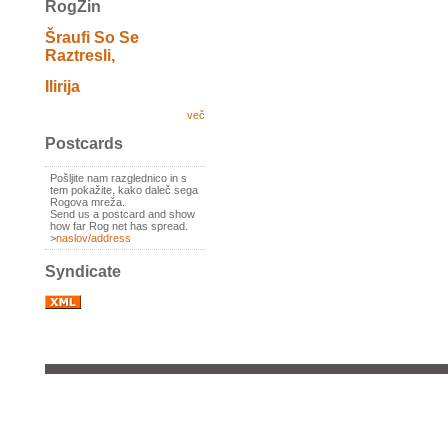
RogZin
Šraufi So Se
Raztresli,
Ilirija
več
Postcards
Pošljite nam razglednico in s
tem pokažite, kako daleč sega
Rogova mreža.
Send us a postcard and show
how far Rog net has spread.
>
naslov/address
Syndicate