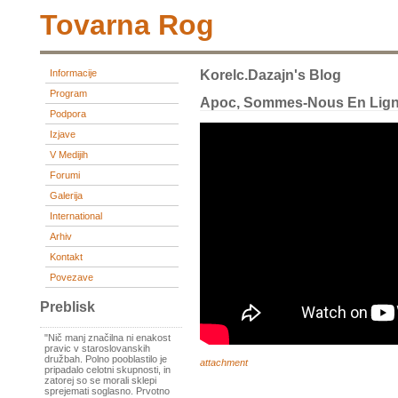
Tovarna Rog
Informacije
Korelc.dazajn's Blog
Program
Apoc, Sommes-Nous En Lig
Podpora
Izjave
V Medijih
Forumi
Galerija
International
Arhiv
Kontakt
Povezave
Preblisk
"Nič manj značilna ni enakost
pravic v staroslovanskih
družbah. Polno pooblastilo je
attachment
pripadalo celotni skupnosti, in
zatorej so se morali sklepi
sprejemati soglasno. Prvotno