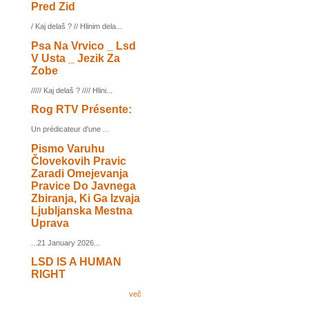
Pred Zid
/ Kaj delaš ? // Hlinim dela...
Psa Na Vrvico _ Lsd
V Usta _ Jezik Za
Zobe
///// Kaj delaš ? //// Hlini...
Rog RTV Présente:
Un prédicateur d'une ...
Pismo Varuhu
Človekovih Pravic
Zaradi Omejevanja
Pravice Do Javnega
Zbiranja, Ki Ga Izvaja
Ljubljanska Mestna
Uprava
...21 January 2026...
LSD IS A HUMAN
RIGHT
več