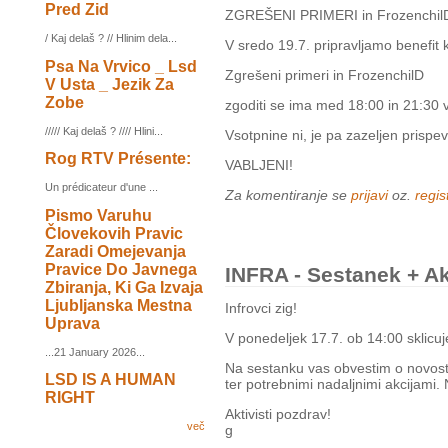
Pred Zid
ZGREŠENI PRIMERI in Frozenchi
/ Kaj delaš ? // Hlinim dela...
V sredo 19.7. pripravljamo benefit 
Psa Na Vrvico _ Lsd
Zgrešeni primeri in FrozenchilD
V Usta _ Jezik Za
Zobe
zgoditi se ima med 18:00 in 21:30 v 
///// Kaj delaš ? //// Hlini...
Vsotpnine ni, je pa zazeljen prispe
Rog RTV Présente:
VABLJENI!
Un prédicateur d'une ...
Za komentiranje se
prijavi
oz.
regist
Pismo Varuhu
Človekovih Pravic
Zaradi Omejevanja
Pravice Do Javnega
INFRA - Sestanek + Ak
Zbiranja, Ki Ga Izvaja
Ljubljanska Mestna
Infrovci zig!
Uprava
V ponedeljek 17.7. ob 14:00 sklicuj
...21 January 2026...
Na sestanku vas obvestim o novostih
LSD IS A HUMAN
ter potrebnimi nadaljnimi akcijami. 
RIGHT
Aktivisti pozdrav!
več
g