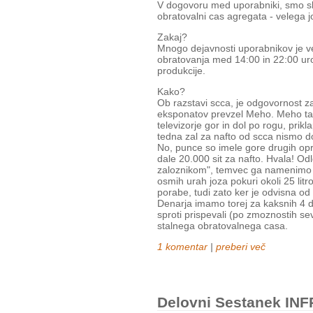
V dogovoru med uporabniki, smo sk
obratovalni cas agregata - velega j
Zakaj?
Mnogo dejavnosti uporabnikov je ve
obratovanja med 14:00 in 22:00 ur
produkcije.
Kako?
Ob razstavi scca, je odgovornost za
eksponatov prevzel Meho. Meho tak
televizorje gor in dol po rogu, prik
tedna zal za nafto od scca nismo dob
No, punce so imele gore drugih opr
dale 20.000 sit za nafto. Hvala! Od
zaloznikom", temvec ga namenimo
osmih urah joza pokuri okoli 25 li
porabe, tudi zato ker je odvisna od s
Denarja imamo torej za kaksnih 4 
sproti prispevali (po zmoznostih s
stalnega obratovalnega casa.
1 komentar
|
preberi več
Delovni Sestanek INF