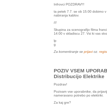
Infrovci POZDRAV!!!
ta petek 7.7. se ob 15:00 dobimo v 
nabiranja kablov.
///
Skupina za scenografijo filma franc
14:00 v skladiscu 27. Vsi ki vas stv
lp
g
Za komentiranje se
prijavi
oz.
regist
POZIV VSEM UPORABN
Distribucijo Elektrike
Pozdrav!
Pozivam vse uporabnike, da prijav
nameravano potrebo po elektriki.
Za kaj gre?