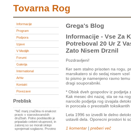
Tovarna Rog
Informacije
Grega's Blog
Program
Informacije - Vse Za 
Podpora
Potreboval 20 Ur Z Va
Izjave
Zato Nisem Drznil
V Medijih
Forumi
Pozdravljeni!
Galerija
Ker sem stalno prisoten na rogu, pr
International
marsikatero si do sedaj nisem vzel 
Arhiv
to pismo je namenjeno ravno temu -
dragi souporabniki.
Kontakt
Povezave
* Obisk dveh gospodov iz podjetja z
Kak mesec dni nazaj, sta se na rog
Preblisk
narocilo podjetja rog izvajala detok
in porocala o preostalih toksikantih
"Nič manj značilna ni enakost
Leta 1996 so izvedli le delno detoks
pravic v staroslovanskih
družbah. Polno pooblastilo je
ustavili dela. Oporecni prostori ki so
pripadalo celotni skupnosti, in
zatorej so se morali sklepi
1 komentar
|
preberi več
sprejemati soglasno. Prvotno