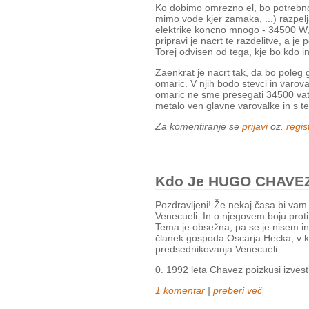
Ko dobimo omrezno el, bo potrebno l
mimo vode kjer zamaka, ...) razpelj
elektrike koncno mnogo - 34500 W,
pripravi je nacrt te razdelitve, a
Torej odvisen od tega, kje bo kdo in 
Zaenkrat je nacrt tak, da bo poleg 
omaric. V njih bodo stevci in varov
omaric ne sme presegati 34500 vat
metalo ven glavne varovalke in s t
Za komentiranje se
prijavi
oz.
regist
Kdo Je HUGO CHAVE
Pozdravljeni! Že nekaj časa bi vam
Venecueli. In o njegovem boju proti
Tema je obsežna, pa se je nisem in
članek gospoda Oscarja Hecka, v k
predsednikovanja Venecueli.
0. 1992 leta Chavez poizkusi izvest
1 komentar
|
preberi več