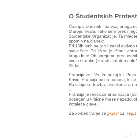
O Študentskih Protesti
Časopis Dnevnik ima vsaj enega do
Maroje, hvala. Tako sem prek njego
Študentske Organizacije. Ta mladen
spomin na članek:
Pri 16ih letih se je bil začel aktivn
svoje šole. Pri 18 se je včlanil v s
kroga le te.Ob sprejemu predsednik
svoje stranke (zaradi statutno določ
25 let.
Francija vre. Vre že nekaj let. Povr
Krivic. Francija polna ponosa, ki s
Razslojena družba, priseljenci iz ne
...
Francija je revolcionarna nacija (bo
doseganju kritične mase nezadovoljs
kotaleče glave.
Za komentiranje se
prijavi
oz.
regist
1
2