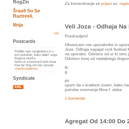
RogZin
Za komentiranje se
prijavi
oz.
regist
Šraufi So Se
Raztresli,
Ilirija
Veli Joza - Odhaja Na
več
Pozdravljeni!
Postcards
Obvescam vse uporabnike in upora
Joze. Odhaja napajat rock festival 
Pošljite nam razglednico in s
na uporabo. Odvisno od ur ki smo j
tem pokažite, kako daleč sega
Odvisno torej od nadaljnega dogov
Rogova mreža.
Send us a postcard and show
how far Rog net has spread.
lp
>
naslov/address
g
Syndicate
ps
upam da v kratkem izvem, kako na
potrebe snemanja filma f. slaka
1 komentar
Agregat Od 14:00 Do 