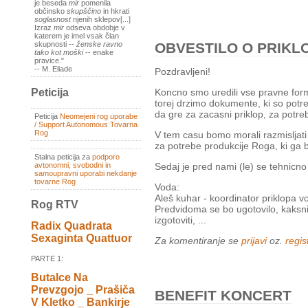
je beseda
mir
pomenila
občinsko
skupščino
in hkrati
soglasnost
njenih sklepov[...]
Izraz
mir
odseva obdobje v
katerem je imel vsak član
skupnosti --
ženske ravno
OBVESTILO O PRIKLOP
tako kot moški
-- enake
pravice."
-- M. Eliade
Pozdravljeni!
Peticija
Koncno smo uredili vse pravne forma
torej drzimo dokumente, ki so potr
da gre za zacasni priklop, za potre
Peticija
Neomejeni rog uporabe
/ Support Autonomous Tovarna
Rog
V tem casu bomo morali razmisljati
za potrebe produkcije Roga, ki ga 
Stalna peticija za
podporo
Sedaj je pred nami (le) se tehnicno
avtonomni, svobodni in
samoupravni uporabi nekdanje
tovarne Rog
Voda:
Aleš kuhar - koordinator priklopa v
Rog RTV
Predvidoma se bo ugotovilo, kaksni
izgotoviti, ...
Radix Quadrata
Sexaginta Quattuor
Za komentiranje se
prijavi
oz.
regist
PARTE 1:
Butalce Na
Prevzgojo _ Prašiča
BENEFIT KONCERT
V Kletko _ Bankirje