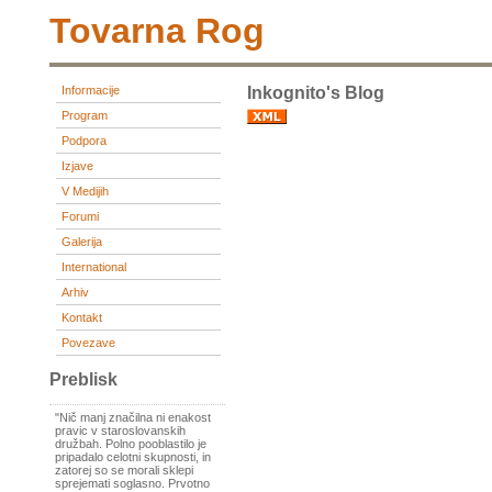
Tovarna Rog
Informacije
Inkognito's Blog
Program
Podpora
Izjave
V Medijih
Forumi
Galerija
International
Arhiv
Kontakt
Povezave
Preblisk
"Nič manj značilna ni enakost
pravic v staroslovanskih
družbah. Polno pooblastilo je
pripadalo celotni skupnosti, in
zatorej so se morali sklepi
sprejemati soglasno. Prvotno