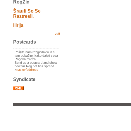
RogZin
Šraufi So Se
Raztresli,
Ilirija
več
Postcards
Pošljite nam razglednico in s
tem pokažite, kako daleč sega
Rogova mreža.
Send us a postcard and show
how far Rog net has spread.
>
naslov/address
Syndicate