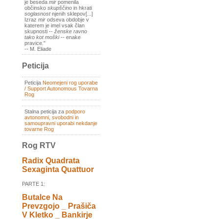
je beseda
mir
pomenila
občinsko
skupščino
in hkrati
soglasnost
njenih sklepov[...]
Izraz
mir
odseva obdobje v
katerem je imel vsak član
skupnosti --
ženske ravno
tako kot moški
-- enake
pravice."
-- M. Eliade
Peticija
Peticija
Neomejeni rog uporabe
/ Support Autonomous Tovarna
Rog
Stalna peticija za
podporo
avtonomni, svobodni in
samoupravni uporabi nekdanje
tovarne Rog
Rog RTV
Radix Quadrata
Sexaginta Quattuor
PARTE 1:
Butalce Na
Prevzgojo _ Prašiča
V Kletko _ Bankirje