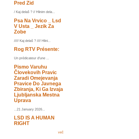
Pred Zid
/ Kaj delaš ? // Hlinim dela...
Psa Na Vrvico _ Lsd
V Usta _ Jezik Za
Zobe
///// Kaj delaš ? //// Hlini...
Rog RTV Présente:
Un prédicateur d'une ...
Pismo Varuhu
Človekovih Pravic
Zaradi Omejevanja
Pravice Do Javnega
Zbiranja, Ki Ga Izvaja
Ljubljanska Mestna
Uprava
...21 January 2026...
LSD IS A HUMAN
RIGHT
več