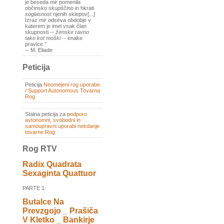
je beseda
mir
pomenila
občinsko
skupščino
in hkrati
soglasnost
njenih sklepov[...]
Izraz
mir
odseva obdobje v
katerem je imel vsak član
skupnosti --
ženske ravno
tako kot moški
-- enake
pravice."
-- M. Eliade
Peticija
Peticija
Neomejeni rog uporabe
/ Support Autonomous Tovarna
Rog
Stalna peticija za
podporo
avtonomni, svobodni in
samoupravni uporabi nekdanje
tovarne Rog
Rog RTV
Radix Quadrata
Sexaginta Quattuor
PARTE 1:
Butalce Na
Prevzgojo _ Prašiča
V Kletko _ Bankirje