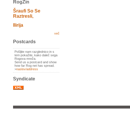
RogZin
Šraufi So Se
Raztresli,
Ilirija
več
Postcards
Pošljite nam razglednico in s
tem pokažite, kako daleč sega
Rogova mreža.
Send us a postcard and show
how far Rog net has spread.
>
naslov/address
Syndicate