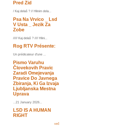
Pred Zid
/ Kaj delaš ? // Hlinim dela...
Psa Na Vrvico _ Lsd
V Usta _ Jezik Za
Zobe
///// Kaj delaš ? //// Hlini...
Rog RTV Présente:
Un prédicateur d'une ...
Pismo Varuhu
Človekovih Pravic
Zaradi Omejevanja
Pravice Do Javnega
Zbiranja, Ki Ga Izvaja
Ljubljanska Mestna
Uprava
...21 January 2026...
LSD IS A HUMAN
RIGHT
več