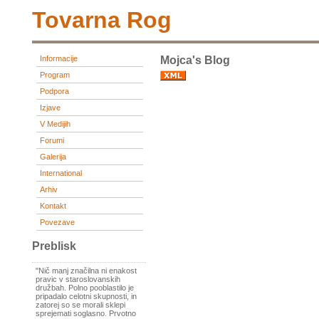
Tovarna Rog
Informacije
Mojca's Blog
Program
Podpora
Izjave
V Medijih
Forumi
Galerija
International
Arhiv
Kontakt
Povezave
Preblisk
"Nič manj značilna ni enakost
pravic v staroslovanskih
družbah. Polno pooblastilo je
pripadalo celotni skupnosti, in
zatorej so se morali sklepi
sprejemati soglasno. Prvotno