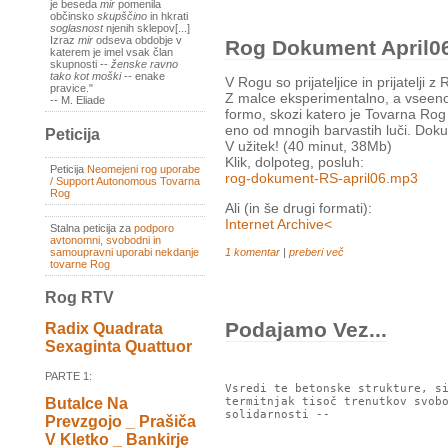
je beseda
mir
pomenila
občinsko
skupščino
in hkrati
soglasnost
njenih sklepov[...]
Izraz
mir
odseva obdobje v
Rog Dokument April0
katerem je imel vsak član
skupnosti --
ženske ravno
tako kot moški
-- enake
V Rogu so prijateljice in prijatelji
pravice."
Z malce eksperimentalno, a vsee
-- M. Eliade
formo, skozi katero je Tovarna Rog
eno od mnogih barvastih luči. Do
Peticija
V užitek! (40 minut, 38Mb)
Klik, dolpoteg, posluh:
Peticija
Neomejeni rog uporabe
rog-dokument-RS-april06.mp3
/ Support Autonomous Tovarna
Rog
Ali (in še drugi formati):
Internet Archive<
Stalna peticija za
podporo
avtonomni, svobodni in
1 komentar
|
preberi več
samoupravni uporabi nekdanje
tovarne Rog
Rog RTV
Podajamo Vez...
Radix Quadrata
Sexaginta Quattuor
PARTE 1:
Vsredi te betonske strukture, si
termitnjak tisoč trenutkov svobo
Butalce Na
solidarnosti --

Prevzgojo _ Prašiča
V Kletko _ Bankirje