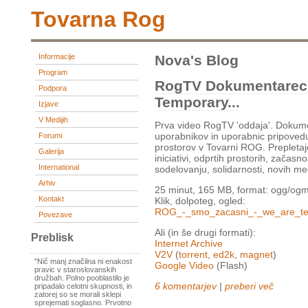
Tovarna Rog
Informacije
Nova's Blog
Program
RogTV Dokumentarec: 
Podpora
Temporary...
Izjave
V Medijih
Prva video RogTV 'oddaja'. Dokume
uporabnikov in uporabnic pripoved
Forumi
prostorov v Tovarni ROG. Prepletaj
Galerija
iniciativi, odprtih prostorih, začasn
International
sodelovanju, solidarnosti, novih med
Arhiv
25 minut, 165 MB, format: ogg/ogm
Kontakt
Klik, dolpoteg, ogled:
ROG_-_smo_zacasni_-_we_are_te
Povezave
Ali (in še drugi formati):
Preblisk
Internet Archive
V2V
(
torrent
,
ed2k
,
magnet
)
"Nič manj značilna ni enakost
Google Video
(Flash)
pravic v staroslovanskih
družbah. Polno pooblastilo je
6 komentarjev
|
preberi več
pripadalo celotni skupnosti, in
zatorej so se morali sklepi
sprejemati soglasno. Prvotno