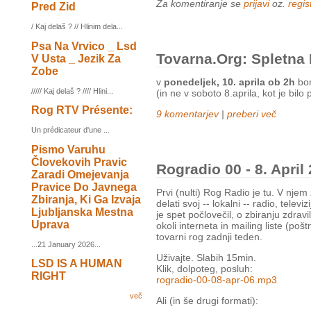
Za komentiranje se
prijavi
oz.
regist
Pred Zid
/ Kaj delaš ? // Hlinim dela...
Psa Na Vrvico _ Lsd
Tovarna.org: Spletna 
V Usta _ Jezik Za
Zobe
v
ponedeljek, 10. aprila ob 2h
bom
///// Kaj delaš ? //// Hlini...
(in ne v soboto 8.aprila, kot je bilo 
Rog RTV Présente:
9 komentarjev
|
preberi več
Un prédicateur d'une ...
Pismo Varuhu
Človekovih Pravic
Rogradio 00 - 8. April
Zaradi Omejevanja
Pravice Do Javnega
Prvi (nulti) Rog Radio je tu. V njem
Zbiranja, Ki Ga Izvaja
delati svoj -- lokalni -- radio, tele
Ljubljanska Mestna
je spet počlovečil, o zbiranju zdrav
Uprava
okoli interneta in mailing liste (po
tovarni rog zadnji teden.
...21 January 2026...
Uživajte. Slabih 15min.
LSD IS A HUMAN
Klik, dolpoteg, posluh:
RIGHT
rogradio-00-08-apr-06.mp3
več
Ali (in še drugi formati):