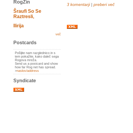
RogZin
3 komentarji
|
preberi več
Šraufi So Se
Raztresli,
Ilirija
več
Postcards
Pošljite nam razglednico in s
tem pokažite, kako daleč sega
Rogova mreža.
Send us a postcard and show
how far Rog net has spread.
>
naslov/address
Syndicate