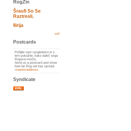
RogZin
Šraufi So Se
Raztresli,
Ilirija
več
Postcards
Pošljite nam razglednico in s
tem pokažite, kako daleč sega
Rogova mreža.
Send us a postcard and show
how far Rog net has spread.
>
naslov/address
Syndicate