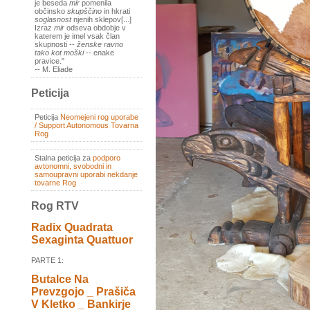
je beseda
mir
pomenila
občinsko
skupščino
in hkrati
soglasnost
njenih sklepov[...]
Izraz
mir
odseva obdobje v
katerem je imel vsak član
skupnosti --
ženske ravno
tako kot moški
-- enake
pravice."
-- M. Eliade
Peticija
Peticija
Neomejeni rog uporabe
/ Support Autonomous Tovarna
Rog
Stalna peticija za
podporo
avtonomni, svobodni in
samoupravni uporabi nekdanje
tovarne Rog
Rog RTV
Radix Quadrata
Sexaginta Quattuor
PARTE 1:
Butalce Na
Prevzgojo _ Prašiča
V Kletko _ Bankirje