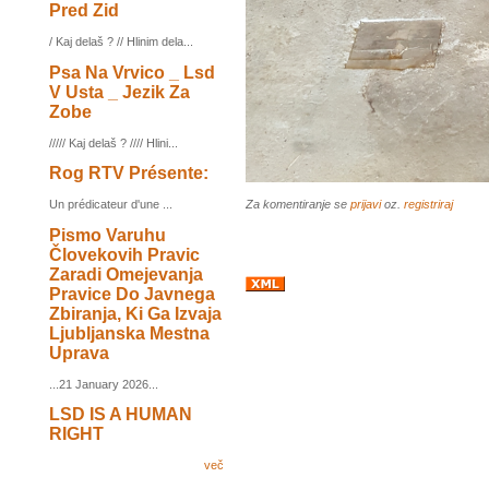
Pred Zid
/ Kaj delaš ? // Hlinim dela...
Psa Na Vrvico _ Lsd
V Usta _ Jezik Za
Zobe
///// Kaj delaš ? //// Hlini...
Rog RTV Présente:
Za komentiranje se
prijavi
oz.
registriraj
Un prédicateur d'une ...
Pismo Varuhu
Človekovih Pravic
Zaradi Omejevanja
Pravice Do Javnega
Zbiranja, Ki Ga Izvaja
Ljubljanska Mestna
Uprava
...21 January 2026...
LSD IS A HUMAN
RIGHT
več