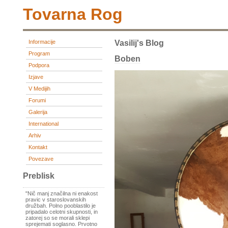
Tovarna Rog
Informacije
Vasilij's Blog
Program
Boben
Podpora
Izjave
V Medijih
Forumi
Galerija
International
Arhiv
Kontakt
Povezave
Preblisk
"Nič manj značilna ni enakost
pravic v staroslovanskih
družbah. Polno pooblastilo je
pripadalo celotni skupnosti, in
zatorej so se morali sklepi
sprejemati soglasno. Prvotno