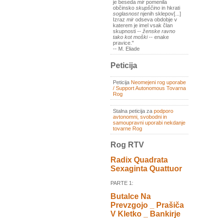
je beseda
mir
pomenila
občinsko
skupščino
in hkrati
soglasnost
njenih sklepov[...]
Izraz
mir
odseva obdobje v
katerem je imel vsak član
skupnosti --
ženske ravno
tako kot moški
-- enake
pravice."
-- M. Eliade
Peticija
Peticija
Neomejeni rog uporabe
/ Support Autonomous Tovarna
Rog
Stalna peticija za
podporo
avtonomni, svobodni in
samoupravni uporabi nekdanje
tovarne Rog
Rog RTV
Radix Quadrata
Sexaginta Quattuor
PARTE 1:
Butalce Na
Prevzgojo _ Prašiča
V Kletko _ Bankirje