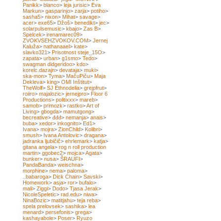
Panikk
>
blanco
>
leja jurisic
>
Eva
Markun
>
gasparinjo
>
zarja
>
potiho
>
sasha5
>
nixon
>
Mihat
>
savage
>
acer
>
exe65
>
Džoš
>
benedikt
>
jec
>
solarpulsemusic
>
kbajo
>
Zas B
>
Spelcek
>
irenamarec09
>
ZVOKVSEHZVOKOV.COM
>
Jernej
Kaluža
>
nathanaael
>
kate
>
slavko321
>
Prisotnost steje_15O
>
zapata
>
urban
>
g1smo
>
Tedo
>
swagman didgeridoo
>
kdo
>
korelc.dazajn
>
devataja
>
muki
>
ska-mon
>
Tyma
>
MačuPiču
>
Maja
Dekleva
>
king
>
OMI Inštitut
>
TheWolf
>
SJ Ethnodelia
>
grejpfrut
>
roiiro
>
majalozic
>
jernejpro
>
Floor 6
Productions
>
politixxx
>
mareb
>
samob
>
primozk
>
rastko
>
Art of
Living
>
gbogda
>
mamutgong
>
becreative
>
đđđ
>
nemanja
>
anais
>
buba
>
xedor
>
inkognito
>
Ed1
>
Ivana
>
mojra
>
ZionChild
>
Kolibri
>
smush
>
Ivana Antolovic
>
dragana
>
jadranka ljubičič
>
ehrlemark
>
katja
>
gitana angela
>
rog n roll production
martin
>
ggobec2
>
mojca
>
Agata
>
bunker
>
nusa
>
ŠRAUFI
>
PandaBanda
>
weischna
>
morphine
>
nema
>
paloma
>
..babaroga
>
Dick Chain
>
Savski
>
Homework
>
asja
>
ror
>
bufalo
>
mali
>
Ziggi
>
Dodo
>
Tjasa Jerak
>
NicoleSpeletic
>
rad.edu
>
niwa
>
NinaBozic
>
matitjahu
>
teja reba
>
spela prelovsek
>
sashika
>
lea
menard
>
persefonis
>
grega
>
kashayabole
>
Poser
>
Ryuzo