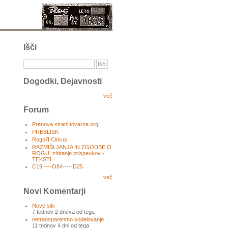
Išči
Dogodki, Dejavnosti
več
Forum
Prenova strani tovarna.org
PREBLISK
RogoЯ Cirkus
RAZMIŠLJANJA IN ZGODBE O
ROGU, zbiranje prispevkov -
TEKSTI
C19 ----O84-----D25
več
Novi Komentarji
Nove sile
7 tednov 2 dneva od tega
netransparentno sodelovanje
11 tednov 4 dni od tega