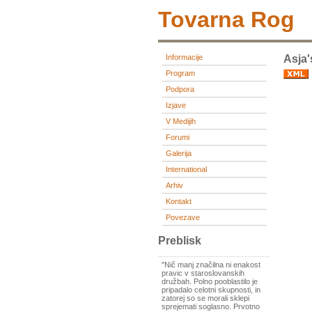
Tovarna Rog
Informacije
Asja'
Program
Podpora
Izjave
V Medijih
Forumi
Galerija
International
Arhiv
Kontakt
Povezave
Preblisk
"Nič manj značilna ni enakost
pravic v staroslovanskih
družbah. Polno pooblastilo je
pripadalo celotni skupnosti, in
zatorej so se morali sklepi
sprejemati soglasno. Prvotno