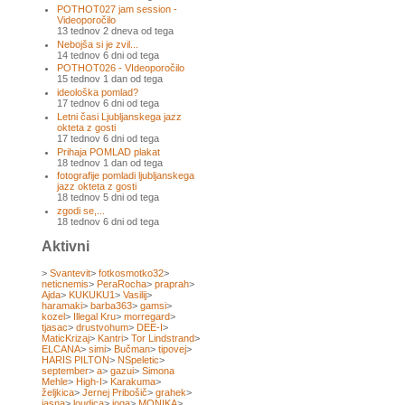
POTHOT027 jam session -
Videoporočilo
13 tednov 2 dneva od tega
Nebojša si je zvil...
14 tednov 6 dni od tega
POTHOT026 - VIdeoporočilo
15 tednov 1 dan od tega
ideološka pomlad?
17 tednov 6 dni od tega
Letni časi Ljubljanskega jazz
okteta z gosti
17 tednov 6 dni od tega
Prihaja POMLAD plakat
18 tednov 1 dan od tega
fotografije pomladi ljubljanskega
jazz okteta z gosti
18 tednov 5 dni od tega
zgodi se,...
18 tednov 6 dni od tega
Aktivni
>
Svantevit
>
fotkosmotko32
>
neticnemis
>
PeraRocha
>
praprah
>
Ajda
>
KUKUKU1
>
Vasilij
>
haramaki
>
barba363
>
gamsi
>
kozel
>
Illegal Kru
>
morregard
>
tjasac
>
drustvohum
>
DEE-I
>
MaticKrizaj
>
Kantri
>
Tor Lindstrand
>
ELCANA
>
simi
>
Bučman
>
tipovej
>
HARIS PILTON
>
NSpeletic
>
september
>
a
>
gazui
>
Simona
Mehle
>
High-I
>
Karakuma
>
željkica
>
Jernej Pribošič
>
grahek
>
jasna
>
loudica
>
joga
>
MONIKA
>