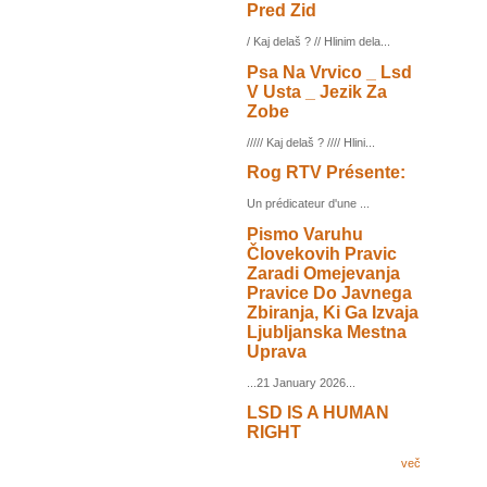
Pred Zid
/ Kaj delaš ? // Hlinim dela...
Psa Na Vrvico _ Lsd
V Usta _ Jezik Za
Zobe
///// Kaj delaš ? //// Hlini...
Rog RTV Présente:
Un prédicateur d'une ...
Pismo Varuhu
Človekovih Pravic
Zaradi Omejevanja
Pravice Do Javnega
Zbiranja, Ki Ga Izvaja
Ljubljanska Mestna
Uprava
...21 January 2026...
LSD IS A HUMAN
RIGHT
več