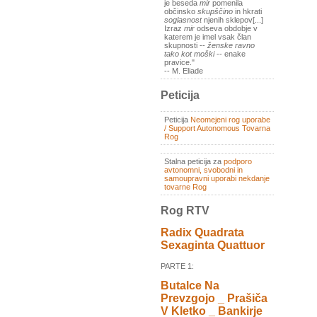
je beseda
mir
pomenila
občinsko
skupščino
in hkrati
soglasnost
njenih sklepov[...]
Izraz
mir
odseva obdobje v
katerem je imel vsak član
skupnosti --
ženske ravno
tako kot moški
-- enake
pravice."
-- M. Eliade
Peticija
Peticija
Neomejeni rog uporabe
/ Support Autonomous Tovarna
Rog
Stalna peticija za
podporo
avtonomni, svobodni in
samoupravni uporabi nekdanje
tovarne Rog
Rog RTV
Radix Quadrata
Sexaginta Quattuor
PARTE 1:
Butalce Na
Prevzgojo _ Prašiča
V Kletko _ Bankirje