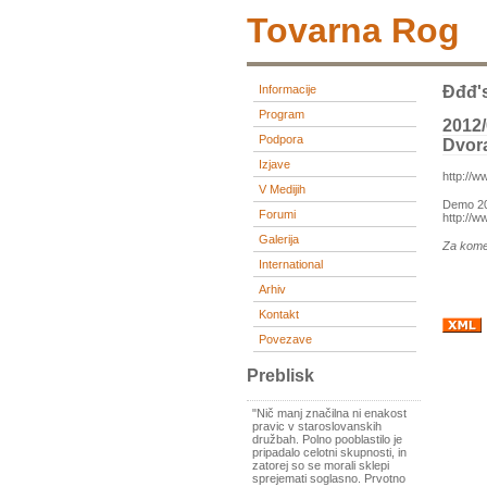
Tovarna Rog
Informacije
Đđđ'
Program
2012
Podpora
Dvor
Izjave
http://w
V Medijih
Demo 2
Forumi
http://
Galerija
Za kome
International
Arhiv
Kontakt
Povezave
Preblisk
"Nič manj značilna ni enakost
pravic v staroslovanskih
družbah. Polno pooblastilo je
pripadalo celotni skupnosti, in
zatorej so se morali sklepi
sprejemati soglasno. Prvotno