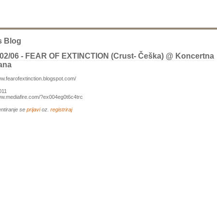
s Blog
/02/06 - FEAR OF EXTINCTION (crust- Češka) @ Koncertna
ana
ww.fearofextinction.blogspot.com/
011
www.mediafire.com/?ex004eg0t6c4trc
ntiranje se
prijavi
oz.
registriraj