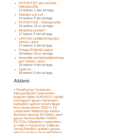
POTHOT027 jam session -
Videoporočilo
13 tednov 1 dan od tega
Nebojša si je zvil...
14 tednov 5 dni od tega
POTHOT026 - VIdeoporočilo
15 tednov 16 ur od tega
ideološka pomlad?
17 tednov 5 dni od tega
Letni časi Ljubljanskega jazz
okteta z gosti
17 tednov 5 dni od tega
Prihaja POMLAD plakat
18 tednov 15 ur od tega
fotografije pomladi ljubljanskega
jazz okteta z gosti
18 tednov 4 dni od tega
zgodi se,...
18 tednov 5 dni od tega
Aktivni
>
PeraRocha
>
Svantevit
>
fotkosmotko32
>
neticnemis
>
praprah
>
Ajda
>
KUKUKU1
>
Vasilij
>
morregard
>
tjasac
>
haramaki
>
barba363
>
gamsi
>
kozel
>
Illegal
Kru
>
drustvohum
>
DEE-I
>
Tor
Lindstrand
>
MaticKrizaj
>
Kantri
>
Bučman
>
tipovej
>
ELCANA
>
simi
>
gazui
>
Simona Mehle
>
HARIS
PILTON
>
NSpeletic
>
september
>
a
>
High-I
>
Karakuma
>
željkica
>
Jernej Pribošič
>
grahek
>
jasna
>
blanco
>
loudica
>
joga
>
MONIKA
>