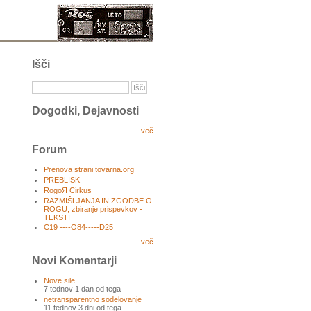
Išči
Dogodki, Dejavnosti
več
Forum
Prenova strani tovarna.org
PREBLISK
RogoЯ Cirkus
RAZMIŠLJANJA IN ZGODBE O
ROGU, zbiranje prispevkov -
TEKSTI
C19 ----O84-----D25
več
Novi Komentarji
Nove sile
7 tednov 1 dan od tega
netransparentno sodelovanje
11 tednov 3 dni od tega