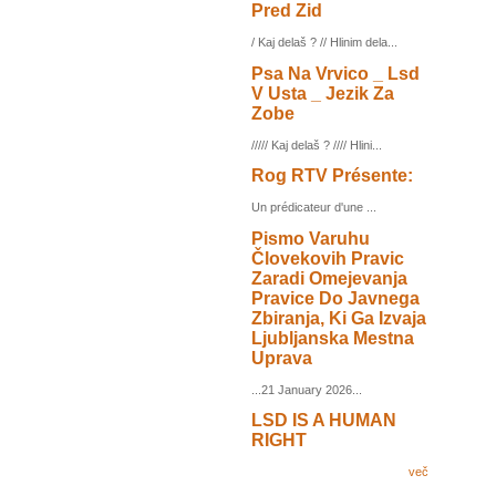
Pred Zid
/ Kaj delaš ? // Hlinim dela...
Psa Na Vrvico _ Lsd
V Usta _ Jezik Za
Zobe
///// Kaj delaš ? //// Hlini...
Rog RTV Présente:
Un prédicateur d'une ...
Pismo Varuhu
Človekovih Pravic
Zaradi Omejevanja
Pravice Do Javnega
Zbiranja, Ki Ga Izvaja
Ljubljanska Mestna
Uprava
...21 January 2026...
LSD IS A HUMAN
RIGHT
več