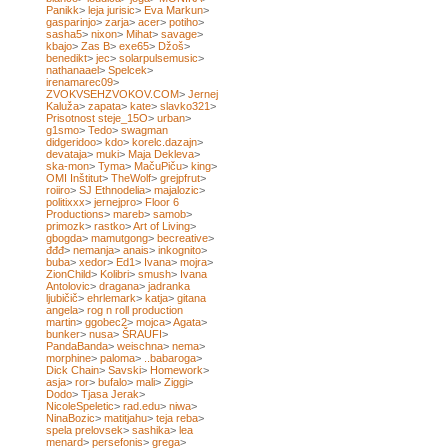
Panikk
>
leja jurisic
>
Eva Markun
>
gasparinjo
>
zarja
>
acer
>
potiho
>
sasha5
>
nixon
>
Mihat
>
savage
>
kbajo
>
Zas B
>
exe65
>
Džoš
>
benedikt
>
jec
>
solarpulsemusic
>
nathanaael
>
Spelcek
>
irenamarec09
>
ZVOKVSEHZVOKOV.COM
>
Jernej
Kaluža
>
zapata
>
kate
>
slavko321
>
Prisotnost steje_15O
>
urban
>
g1smo
>
Tedo
>
swagman
didgeridoo
>
kdo
>
korelc.dazajn
>
devataja
>
muki
>
Maja Dekleva
>
ska-mon
>
Tyma
>
MačuPiču
>
king
>
OMI Inštitut
>
TheWolf
>
grejpfrut
>
roiiro
>
SJ Ethnodelia
>
majalozic
>
politixxx
>
jernejpro
>
Floor 6
Productions
>
mareb
>
samob
>
primozk
>
rastko
>
Art of Living
>
gbogda
>
mamutgong
>
becreative
>
đđđ
>
nemanja
>
anais
>
inkognito
>
buba
>
xedor
>
Ed1
>
Ivana
>
mojra
>
ZionChild
>
Kolibri
>
smush
>
Ivana
Antolovic
>
dragana
>
jadranka
ljubičič
>
ehrlemark
>
katja
>
gitana
angela
>
rog n roll production
martin
>
ggobec2
>
mojca
>
Agata
>
bunker
>
nusa
>
ŠRAUFI
>
PandaBanda
>
weischna
>
nema
>
morphine
>
paloma
>
..babaroga
>
Dick Chain
>
Savski
>
Homework
>
asja
>
ror
>
bufalo
>
mali
>
Ziggi
>
Dodo
>
Tjasa Jerak
>
NicoleSpeletic
>
rad.edu
>
niwa
>
NinaBozic
>
matitjahu
>
teja reba
>
spela prelovsek
>
sashika
>
lea
menard
>
persefonis
>
grega
>