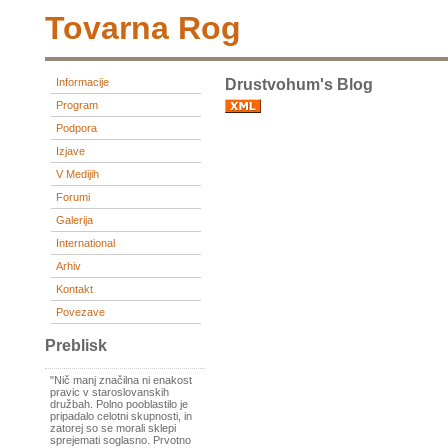
Tovarna Rog
Informacije
Drustvohum's Blog
Program
Podpora
Izjave
V Medijih
Forumi
Galerija
International
Arhiv
Kontakt
Povezave
Preblisk
"Nič manj značilna ni enakost
pravic v staroslovanskih
družbah. Polno pooblastilo je
pripadalo celotni skupnosti, in
zatorej so se morali sklepi
sprejemati soglasno. Prvotno