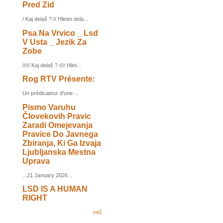
Pred Zid
/ Kaj delaš ? // Hlinim dela...
Psa Na Vrvico _ Lsd
V Usta _ Jezik Za
Zobe
///// Kaj delaš ? //// Hlini...
Rog RTV Présente:
Un prédicateur d'une ...
Pismo Varuhu
Človekovih Pravic
Zaradi Omejevanja
Pravice Do Javnega
Zbiranja, Ki Ga Izvaja
Ljubljanska Mestna
Uprava
...21 January 2026...
LSD IS A HUMAN
RIGHT
več