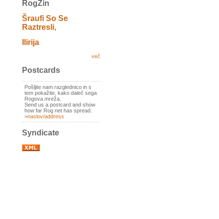
RogZin
Šraufi So Se
Raztresli,
Ilirija
več
Postcards
Pošljite nam razglednico in s
tem pokažite, kako daleč sega
Rogova mreža.
Send us a postcard and show
how far Rog net has spread.
>
naslov/address
Syndicate