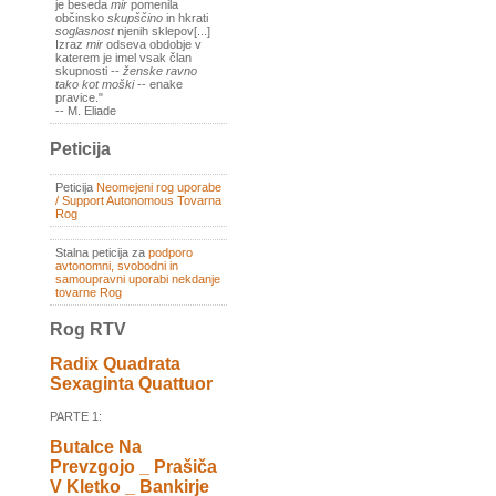
je beseda
mir
pomenila
občinsko
skupščino
in hkrati
soglasnost
njenih sklepov[...]
Izraz
mir
odseva obdobje v
katerem je imel vsak član
skupnosti --
ženske ravno
tako kot moški
-- enake
pravice."
-- M. Eliade
Peticija
Peticija
Neomejeni rog uporabe
/ Support Autonomous Tovarna
Rog
Stalna peticija za
podporo
avtonomni, svobodni in
samoupravni uporabi nekdanje
tovarne Rog
Rog RTV
Radix Quadrata
Sexaginta Quattuor
PARTE 1:
Butalce Na
Prevzgojo _ Prašiča
V Kletko _ Bankirje